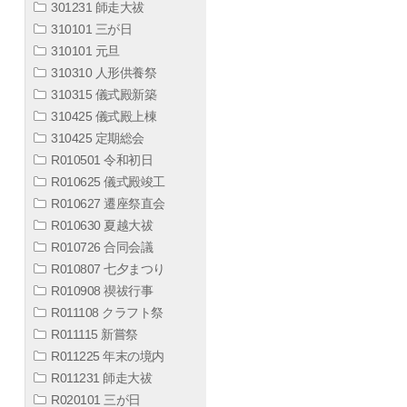
301231 師走大祓
310101 三が日
310101 元旦
310310 人形供養祭
310315 儀式殿新築
310425 儀式殿上棟
310425 定期総会
R010501 令和初日
R010625 儀式殿竣工
R010627 遷座祭直会
R010630 夏越大祓
R010726 合同会議
R010807 七夕まつり
R010908 禊祓行事
R011108 クラフト祭
R011115 新嘗祭
R011225 年末の境内
R011231 師走大祓
R020101 三が日