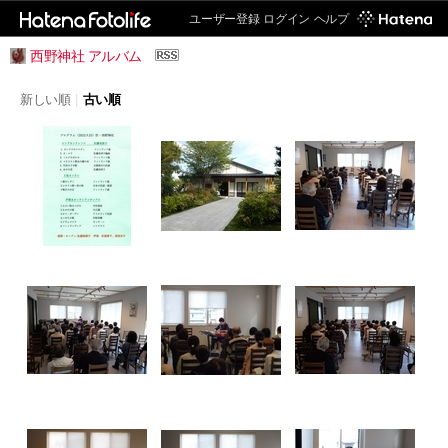
ユーザー登録
ログイン
ヘルプ
西野神社 アルバム
新しい順
|
古い順