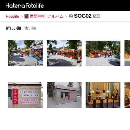
SOG02
Fotolife
>
西野神社 アルバム
>
新しい順
|
古い順