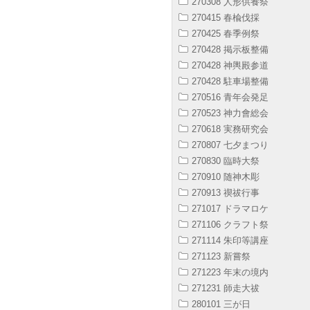
270308 人形供養祭
270415 春楡伐採
270425 春季例祭
270428 掲示板整備
270428 神輿殿参道
270428 駐車場整備
270516 青年会発足
270523 神力會総会
270618 実務研究会
270807 七夕まつり
270830 臨時大祭
270910 随神木彫
270913 禊祓行事
271017 ドラマロケ
271106 クラフト祭
271114 朱印等講座
271123 新嘗祭
271223 年末の境内
271231 師走大祓
280101 三が日