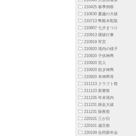
210425 春季例祭
210630 夏越の大祓
210713 幣殿木彫取
210807 七夕まつり
210913 禊祓行事
210919 宵宮
210920 境内の様子
210920 子供神輿
210920 宮入
210920 担ぎ神輿
210920 本神輿等
211113 クラフト祭
211123 新嘗祭
211226 年末境内
211231 師走大祓
211231 除夜祭
220101 三が日
220101 歳旦祭
220109 合同新年会