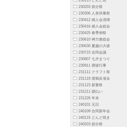
230115 どんど焼
230203 節分祭
230306 人形供養祭
230412 婦人会清掃
230416 婦人会総会
230425 春季例祭
230610 神力會総会
230630 夏越の大祓
230723 合同会議
230807 七夕まつり
230911 禊祓行事
231111 クラフト祭
231119 渡御反省会
231123 新嘗祭
231211 煤払い
231226 年末
240101 元日
240109 合同新年会
240115 どんど焼き
240203 節分祭