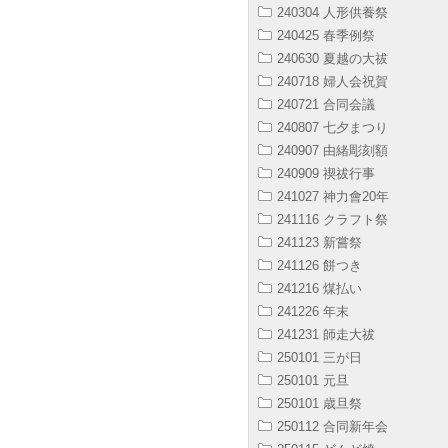
240304 人形供養祭
240425 春季例祭
240630 夏越の大祓
240718 婦人会祝賀
240721 合同会議
240807 七夕まつり
240907 由緒彫刻額
240909 禊祓行事
241027 神力會20年
241116 クラフト祭
241123 新嘗祭
241126 餅つき
241216 煤払い
241226 年末
241231 師走大祓
250101 三が日
250101 元旦
250101 歳旦祭
250112 合同新年会