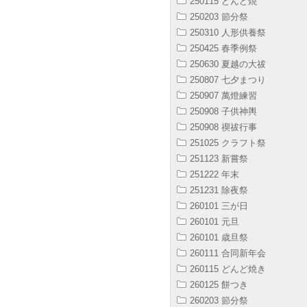
250115 どんど焼
250203 節分祭
250310 人形供養祭
250425 春季例祭
250630 夏越の大祓
250807 七夕まつり
250907 萬燈練習
250908 子供神輿
250908 禊祓行事
251025 クラフト祭
251123 新嘗祭
251222 年末
251231 除夜祭
260101 三が日
260101 元旦
260101 歳旦祭
260111 合同新年会
260115 どんど焼き
260125 餅つき
260203 節分祭