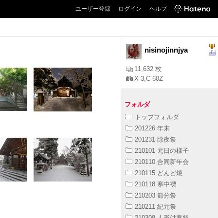
ユーザー登録
ログイン
ヘルプ
nisinojinnjya
11,632 枚
X-3,C-60Z
フォルダ
トップフォルダ
201226 年末
201231 除夜祭
210101 元日の様子
210110 合同新年会
210115 どんど焼
210118 寒中禊
210203 節分祭
210211 紀元祭
210308 人形供養祭