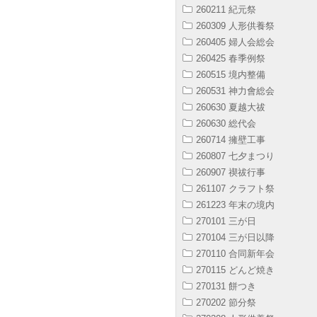
260211 紀元祭
260309 人形供養祭
260405 婦人会総会
260425 春季例祭
260515 境内整備
260531 神力會総会
260630 夏越大祓
260630 総代会
260714 擁壁工事
260807 七夕まつり
260907 禊祓行事
261107 クラフト祭
261223 年末の境内
270101 三が日
270104 三が日以降
270110 合同新年会
270115 どんど焼き
270131 餅つき
270202 節分祭