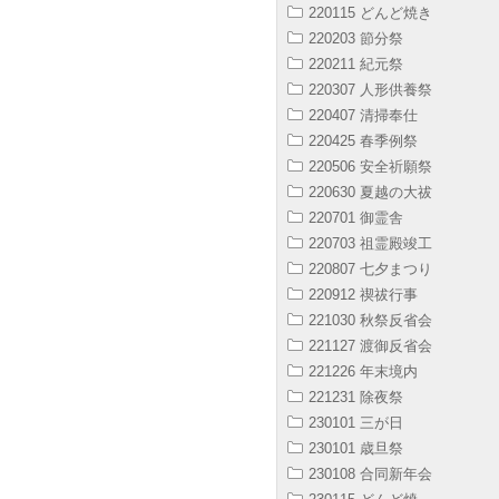
220115 どんど焼き
220203 節分祭
220211 紀元祭
220307 人形供養祭
220407 清掃奉仕
220425 春季例祭
220506 安全祈願祭
220630 夏越の大祓
220701 御霊舎
220703 祖霊殿竣工
220807 七夕まつり
220912 禊祓行事
221030 秋祭反省会
221127 渡御反省会
221226 年末境内
221231 除夜祭
230101 三が日
230101 歳旦祭
230108 合同新年会