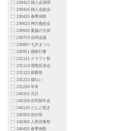
230412 婦人会清掃
230416 婦人会総会
230425 春季例祭
230610 神力會総会
230630 夏越の大祓
230723 合同会議
230807 七夕まつり
230911 禊祓行事
231111 クラフト祭
231119 渡御反省会
231123 新嘗祭
231211 煤払い
231226 年末
240101 元日
240109 合同新年会
240115 どんど焼き
240203 節分祭
240304 人形供養祭
240425 春季例祭