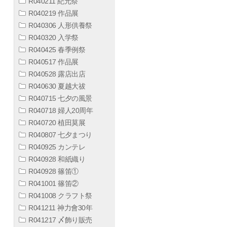
R040211 紀元祭
R040219 作品展
R040306 人形供養祭
R040320 入学祭
R040425 春季例祭
R040517 作品展
R040528 露店出店
R040630 夏越大祓
R040715 七夕の風景
R040718 婦人20周年
R040720 植田莫展
R040807 七夕まつり
R040925 カンテレ
R040928 和紙織り
R040928 篠笛①
R041001 篠笛②
R041008 クラフト祭
R041211 神力會30年
R041217 〆飾り販売