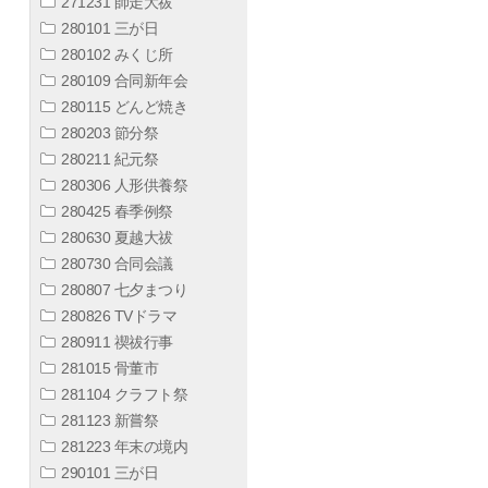
271231 師走大祓
280101 三が日
280102 みくじ所
280109 合同新年会
280115 どんど焼き
280203 節分祭
280211 紀元祭
280306 人形供養祭
280425 春季例祭
280630 夏越大祓
280730 合同会議
280807 七夕まつり
280826 TVドラマ
280911 禊祓行事
281015 骨董市
281104 クラフト祭
281123 新嘗祭
281223 年末の境内
290101 三が日