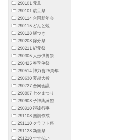
290101 元旦
290101 歳旦祭
290114 合同新年会
290115 どんど焼
290128 餅つき
290203 節分祭
290211 紀元祭
290305 人形供養祭
290425 春季例祭
290514 神力會25周年
290630 夏越大祓
290727 合同会議
290807 七夕まつり
290903 子神輿練習
290910 禊祓行事
291108 国旗作成
291110 クラフト祭
291123 新嘗祭
291210 すす払い