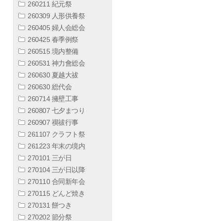
260211 紀元祭
260309 人形供養祭
260405 婦人会総会
260425 春季例祭
260515 境内整備
260531 神力會総会
260630 夏越大祓
260630 総代会
260714 擁壁工事
260807 七夕まつり
260907 禊祓行事
261107 クラフト祭
261223 年末の境内
270101 三が日
270104 三が日以降
270110 合同新年会
270115 どんど焼き
270131 餅つき
270202 節分祭