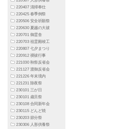
220407 清掃奉仕
220425 春季例祭
220506 安全祈願祭
220630 夏越の大祓
220701 御霊舎
220703 祖霊殿竣工
220807 七夕まつり
220912 禊祓行事
221030 秋祭反省会
221127 渡御反省会
221226 年末境内
221231 除夜祭
230101 三が日
230101 歳旦祭
230108 合同新年会
230115 どんど焼
230203 節分祭
230306 人形供養祭