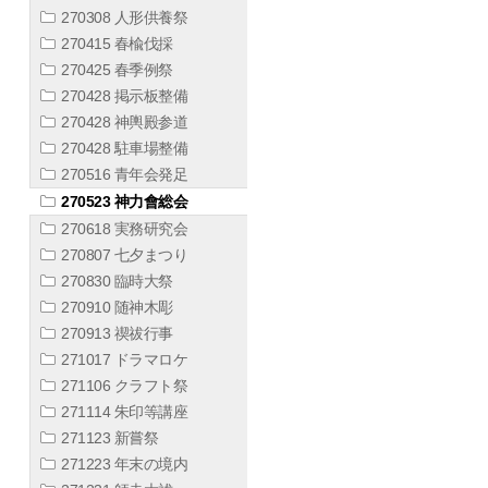
270308 人形供養祭
270415 春楡伐採
270425 春季例祭
270428 掲示板整備
270428 神輿殿参道
270428 駐車場整備
270516 青年会発足
270523 神力會総会
270618 実務研究会
270807 七夕まつり
270830 臨時大祭
270910 随神木彫
270913 禊祓行事
271017 ドラマロケ
271106 クラフト祭
271114 朱印等講座
271123 新嘗祭
271223 年末の境内