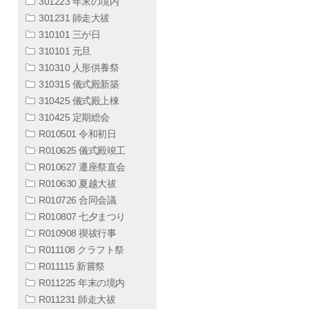
301223 年末の境内
301231 師走大祓
310101 三が日
310101 元旦
310310 人形供養祭
310315 儀式殿新築
310425 儀式殿上棟
310425 定期総会
R010501 令和初日
R010625 儀式殿竣工
R010627 遷座祭直会
R010630 夏越大祓
R010726 合同会議
R010807 七夕まつり
R010908 禊祓行事
R011108 クラフト祭
R011115 新嘗祭
R011225 年末の境内
R011231 師走大祓