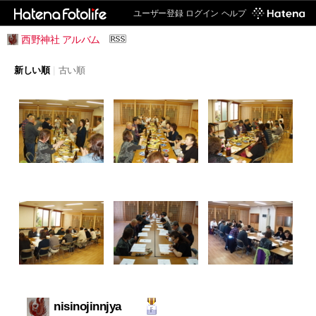
ユーザー登録
ログイン
ヘルプ
西野神社 アルバム
新しい順
|
古い順
nisinojinnjya