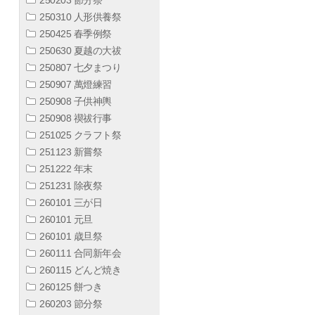
250310 人形供養祭
250425 春季例祭
250630 夏越の大祓
250807 七夕まつり
250907 萬燈練習
250908 子供神輿
250908 禊祓行事
251025 クラフト祭
251123 新嘗祭
251222 年末
251231 除夜祭
260101 三が日
260101 元旦
260101 歳旦祭
260111 合同新年会
260115 どんど焼き
260125 餅つき
260203 節分祭