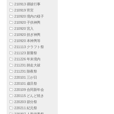
210913 禊祓行事
210919 宵宮
210920 境内の様子
210920 子供神輿
210920 宮入
210920 担ぎ神輿
210920 本神輿等
211113 クラフト祭
211123 新嘗祭
211226 年末境内
211231 師走大祓
211231 除夜祭
220101 三が日
220101 歳旦祭
220109 合同新年会
220115 どんど焼き
220203 節分祭
220211 紀元祭
220307 人形供養祭