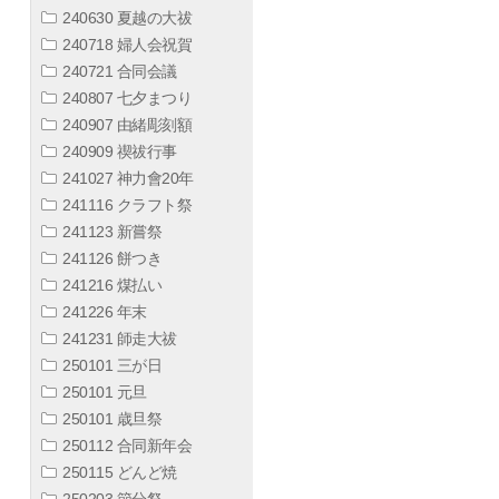
240630 夏越の大祓
240718 婦人会祝賀
240721 合同会議
240807 七夕まつり
240907 由緒彫刻額
240909 禊祓行事
241027 神力會20年
241116 クラフト祭
241123 新嘗祭
241126 餅つき
241216 煤払い
241226 年末
241231 師走大祓
250101 三が日
250101 元旦
250101 歳旦祭
250112 合同新年会
250115 どんど焼
250203 節分祭