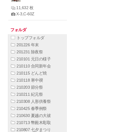
11,632 枚
X-3,C-60Z
フォルダ
トップフォルダ
201226 年末
201231 除夜祭
210101 元日の様子
210110 合同新年会
210115 どんど焼
210118 寒中禊
210203 節分祭
210211 紀元祭
210308 人形供養祭
210425 春季例祭
210630 夏越の大祓
210713 幣殿木彫取
210807 七夕まつり