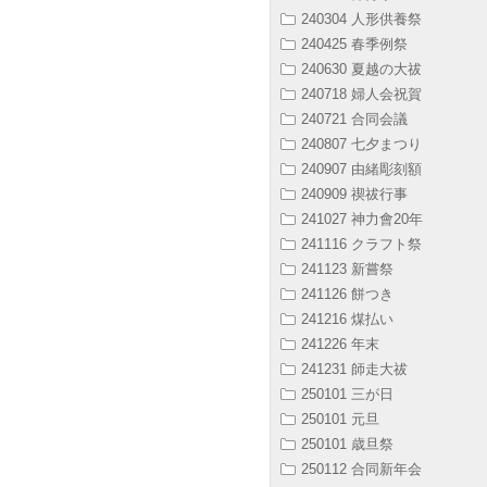
240304 人形供養祭
240425 春季例祭
240630 夏越の大祓
240718 婦人会祝賀
240721 合同会議
240807 七夕まつり
240907 由緒彫刻額
240909 禊祓行事
241027 神力會20年
241116 クラフト祭
241123 新嘗祭
241126 餅つき
241216 煤払い
241226 年末
241231 師走大祓
250101 三が日
250101 元旦
250101 歳旦祭
250112 合同新年会