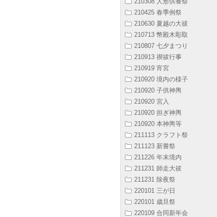
210308 人形供養祭
210425 春季例祭
210630 夏越の大祓
210713 幣殿木彫取
210807 七夕まつり
210913 禊祓行事
210919 宵宮
210920 境内の様子
210920 子供神輿
210920 宮入
210920 担ぎ神輿
210920 本神輿等
211113 クラフト祭
211123 新嘗祭
211226 年末境内
211231 師走大祓
211231 除夜祭
220101 三が日
220101 歳旦祭
220109 合同新年会