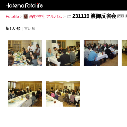
231119 渡御反省会
Fotolife
>
西野神社 アルバム
>
新しい順
|
古い順