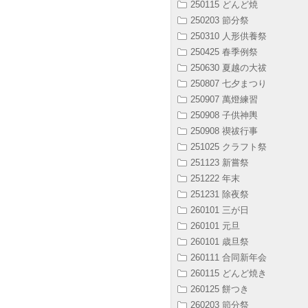
250115 どんど焼
250203 節分祭
250310 人形供養祭
250425 春季例祭
250630 夏越の大祓
250807 七夕まつり
250907 萬燈練習
250908 子供神輿
250908 禊祓行事
251025 クラフト祭
251123 新嘗祭
251222 年末
251231 除夜祭
260101 三が日
260101 元旦
260101 歳旦祭
260111 合同新年会
260115 どんど焼き
260125 餅つき
260203 節分祭