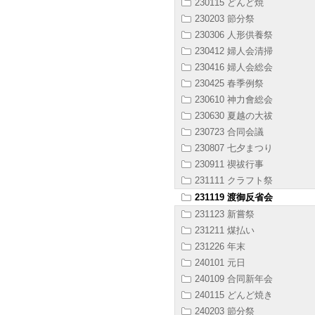
230115 どんど焼
230203 節分祭
230306 人形供養祭
230412 婦人会清掃
230416 婦人会総会
230425 春季例祭
230610 神力會総会
230630 夏越の大祓
230723 合同会議
230807 七夕まつり
230911 禊祓行事
231111 クラフト祭
231119 渡御反省会
231123 新嘗祭
231211 煤払い
231226 年末
240101 元日
240109 合同新年会
240115 どんど焼き
240203 節分祭