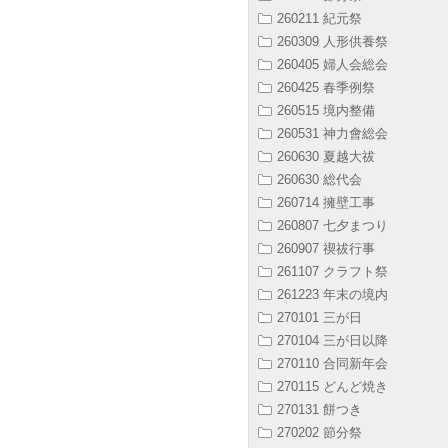
260211 紀元祭
260309 人形供養祭
260405 婦人会総会
260425 春季例祭
260515 境内整備
260531 神力會総会
260630 夏越大祓
260630 総代会
260714 擁壁工事
260807 七夕まつり
260907 禊祓行事
261107 クラフト祭
261223 年末の境内
270101 三が日
270104 三が日以降
270110 合同新年会
270115 どんど焼き
270131 餅つき
270202 節分祭