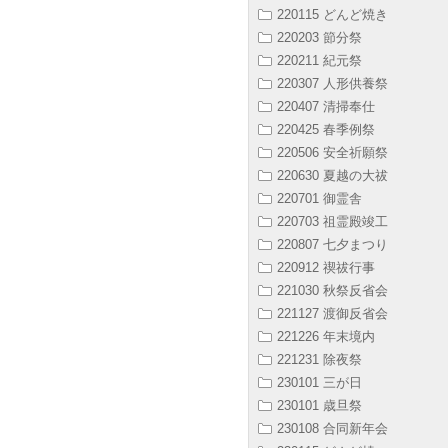
220115 どんど焼き
220203 節分祭
220211 紀元祭
220307 人形供養祭
220407 清掃奉仕
220425 春季例祭
220506 安全祈願祭
220630 夏越の大祓
220701 御霊舎
220703 祖霊殿竣工
220807 七夕まつり
220912 禊祓行事
221030 秋祭反省会
221127 渡御反省会
221226 年末境内
221231 除夜祭
230101 三が日
230101 歳旦祭
230108 合同新年会