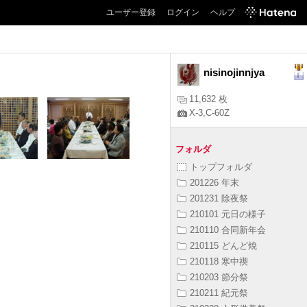
ユーザー登録
ログイン
ヘルプ
nisinojinnjya
11,632 枚
X-3,C-60Z
フォルダ
トップフォルダ
201226 年末
201231 除夜祭
210101 元日の様子
210110 合同新年会
210115 どんど焼
210118 寒中禊
210203 節分祭
210211 紀元祭