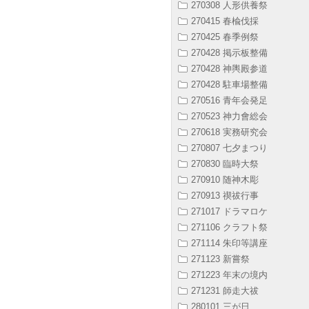
270308 人形供養祭
270415 春楡伐採
270425 春季例祭
270428 掲示板整備
270428 神輿殿参道
270428 駐車場整備
270516 青年会発足
270523 神力會総会
270618 実務研究会
270807 七夕まつり
270830 臨時大祭
270910 随神木彫
270913 禊祓行事
271017 ドラマロケ
271106 クラフト祭
271114 朱印等講座
271123 新嘗祭
271223 年末の境内
271231 師走大祓
280101 三が日