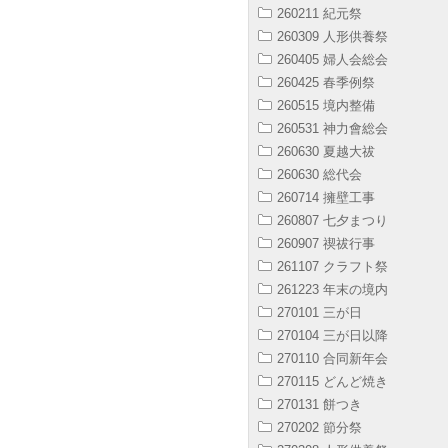
260211 紀元祭
260309 人形供養祭
260405 婦人会総会
260425 春季例祭
260515 境内整備
260531 神力會総会
260630 夏越大祓
260630 総代会
260714 擁壁工事
260807 七夕まつり
260907 禊祓行事
261107 クラフト祭
261223 年末の境内
270101 三が日
270104 三が日以降
270110 合同新年会
270115 どんど焼き
270131 餅つき
270202 節分祭