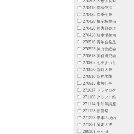
270308 人形供養祭
270415 春楡伐採
270425 春季例祭
270428 掲示板整備
270428 神輿殿参道
270428 駐車場整備
270516 青年会発足
270523 神力會総会
270618 実務研究会
270807 七夕まつり
270830 臨時大祭
270910 随神木彫
270913 禊祓行事
271017 ドラマロケ
271106 クラフト祭
271114 朱印等講座
271123 新嘗祭
271223 年末の境内
271231 師走大祓
280101 三が日