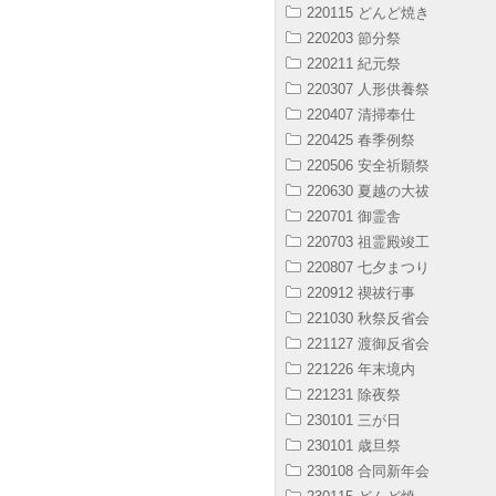
220115 どんど焼き
220203 節分祭
220211 紀元祭
220307 人形供養祭
220407 清掃奉仕
220425 春季例祭
220506 安全祈願祭
220630 夏越の大祓
220701 御霊舎
220703 祖霊殿竣工
220807 七夕まつり
220912 禊祓行事
221030 秋祭反省会
221127 渡御反省会
221226 年末境内
221231 除夜祭
230101 三が日
230101 歳旦祭
230108 合同新年会