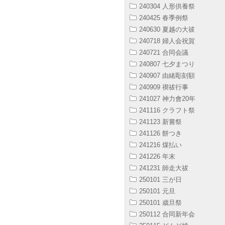
240304 人形供養祭
240425 春季例祭
240630 夏越の大祓
240718 婦人会祝賀
240721 合同会議
240807 七夕まつり
240907 由緒彫刻額
240909 禊祓行事
241027 神力會20年
241116 クラフト祭
241123 新嘗祭
241126 餅つき
241216 煤払い
241226 年末
241231 師走大祓
250101 三が日
250101 元旦
250101 歳旦祭
250112 合同新年会