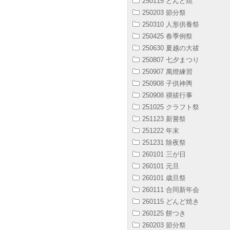
250115 どんど焼
250203 節分祭
250310 人形供養祭
250425 春季例祭
250630 夏越の大祓
250807 七夕まつり
250907 萬燈練習
250908 子供神輿
250908 禊祓行事
251025 クラフト祭
251123 新嘗祭
251222 年末
251231 除夜祭
260101 三が日
260101 元旦
260101 歳旦祭
260111 合同新年会
260115 どんど焼き
260125 餅つき
260203 節分祭