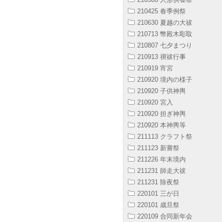
210425 春季例祭
210630 夏越の大祓
210713 幣殿木彫取
210807 七夕まつり
210913 禊祓行事
210919 宵宮
210920 境内の様子
210920 子供神輿
210920 宮入
210920 担ぎ神輿
210920 本神輿等
211113 クラフト祭
211123 新嘗祭
211226 年末境内
211231 師走大祓
211231 除夜祭
220101 三が日
220101 歳旦祭
220109 合同新年会