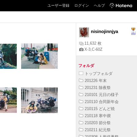
ユーザー登録
ログイン
ヘルプ
nisinojinnjya
11,632 枚
X-3,C-60Z
フォルダ
トップフォルダ
201226 年末
201231 除夜祭
210101 元日の様子
210110 合同新年会
210115 どんど焼
210118 寒中禊
210203 節分祭
210211 紀元祭
210308 人形供養祭