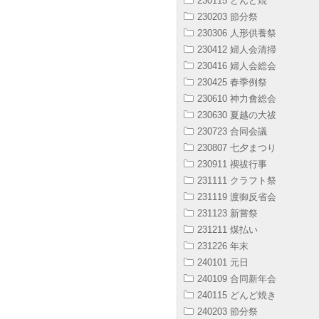
230115 どんど焼
230203 節分祭
230306 人形供養祭
230412 婦人会清掃
230416 婦人会総会
230425 春季例祭
230610 神力會総会
230630 夏越の大祓
230723 合同会議
230807 七夕まつり
230911 禊祓行事
231111 クラフト祭
231119 渡御反省会
231123 新嘗祭
231211 煤払い
231226 年末
240101 元日
240109 合同新年会
240115 どんど焼き
240203 節分祭