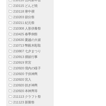
210115 どんど焼
210118 寒中禊
210203 節分祭
210211 紀元祭
210308 人形供養祭
210425 春季例祭
210630 夏越の大祓
210713 幣殿木彫取
210807 七夕まつり
210913 禊祓行事
210919 宵宮
210920 境内の様子
210920 子供神輿
210920 宮入
210920 担ぎ神輿
210920 本神輿等
211113 クラフト祭
211123 新嘗祭