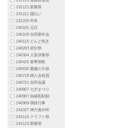
231123 新嘗祭
231211 煤払い
231226 年末
240101 元日
240109 合同新年会
240115 どんど焼き
240203 節分祭
240304 人形供養祭
240425 春季例祭
240630 夏越の大祓
240718 婦人会祝賀
240721 合同会議
240807 七夕まつり
240907 由緒彫刻額
240909 禊祓行事
241027 神力會20年
241116 クラフト祭
241123 新嘗祭