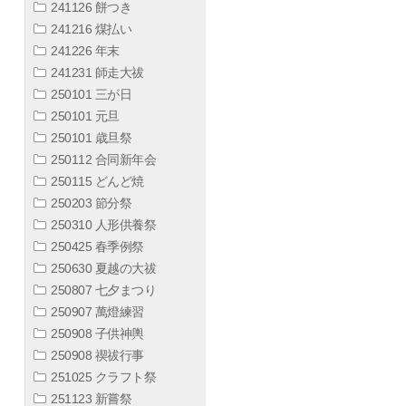
241126 餅つき
241216 煤払い
241226 年末
241231 師走大祓
250101 三が日
250101 元旦
250101 歳旦祭
250112 合同新年会
250115 どんど焼
250203 節分祭
250310 人形供養祭
250425 春季例祭
250630 夏越の大祓
250807 七夕まつり
250907 萬燈練習
250908 子供神輿
250908 禊祓行事
251025 クラフト祭
251123 新嘗祭