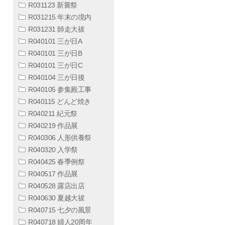
R031123 新嘗祭
R031215 年末の境内
R031231 師走大祓
R040101 三が日A
R040101 三が日B
R040101 三が日C
R040104 三が日後
R040105 参集殿工事
R040115 どんど焼き
R040211 紀元祭
R040219 作品展
R040306 人形供養祭
R040320 入学祭
R040425 春季例祭
R040517 作品展
R040528 露店出店
R040630 夏越大祓
R040715 七夕の風景
R040718 婦人20周年