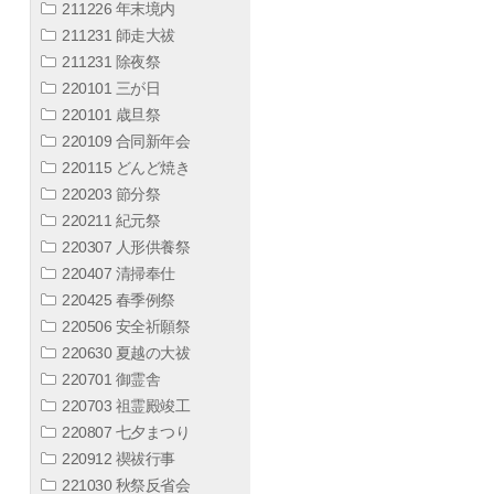
211226 年末境内
211231 師走大祓
211231 除夜祭
220101 三が日
220101 歳旦祭
220109 合同新年会
220115 どんど焼き
220203 節分祭
220211 紀元祭
220307 人形供養祭
220407 清掃奉仕
220425 春季例祭
220506 安全祈願祭
220630 夏越の大祓
220701 御霊舎
220703 祖霊殿竣工
220807 七夕まつり
220912 禊祓行事
221030 秋祭反省会