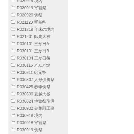
R020919 境内
R020919 宵宮祭
R020920 例祭
R021123 新嘗祭
R021219 年末の境内
R021231 師走大祓
R030101 三が日A
R030101 三が日B
R030104 三が日後
R030115 どんど焼
R030211 紀元祭
R030307 人形供養祭
R030425 春季例祭
R030630 夏越大祓
R030824 地鎮祭準備
R030902 参集殿工事
R030918 境内
R030918 宵宮祭
R030919 例祭