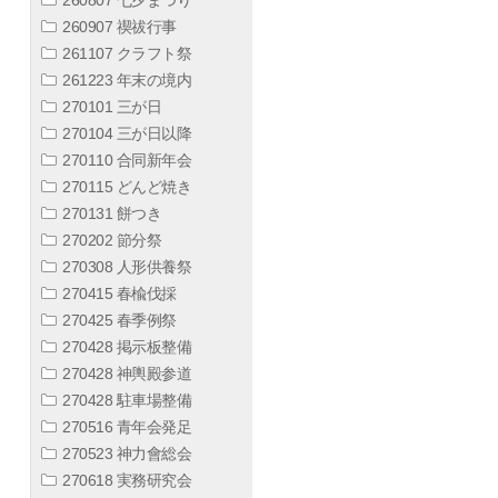
260907 禊祓行事
261107 クラフト祭
261223 年末の境内
270101 三が日
270104 三が日以降
270110 合同新年会
270115 どんど焼き
270131 餅つき
270202 節分祭
270308 人形供養祭
270415 春楡伐採
270425 春季例祭
270428 掲示板整備
270428 神輿殿参道
270428 駐車場整備
270516 青年会発足
270523 神力會総会
270618 実務研究会