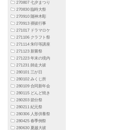
270807 七夕まつり
270830 臨時大祭
270910 随神木彫
270913 禊祓行事
271017 ドラマロケ
271106 クラフト祭
271114 朱印等講座
271123 新嘗祭
271223 年末の境内
271231 師走大祓
280101 三が日
280102 みくじ所
280109 合同新年会
280115 どんど焼き
280203 節分祭
280211 紀元祭
280306 人形供養祭
280425 春季例祭
280630 夏越大祓