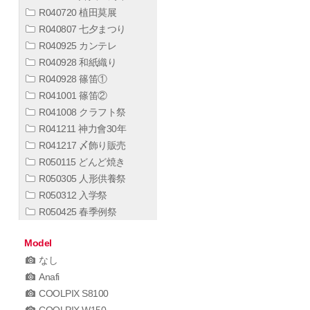
R040720 植田莫展
R040807 七夕まつり
R040925 カンテレ
R040928 和紙織り
R040928 篠笛①
R041001 篠笛②
R041008 クラフト祭
R041211 神力會30年
R041217 〆飾り販売
R050115 どんど焼き
R050305 人形供養祭
R050312 入学祭
R050425 春季例祭
Model
なし
Anafi
COOLPIX S8100
COOLPIX W150