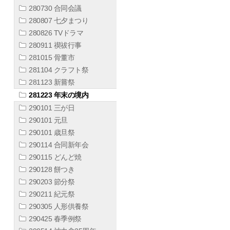
280730 合同会議
280807 七夕まつり
280826 TVドラマ
280911 禊祓行事
281015 骨董市
281104 クラフト祭
281123 新嘗祭
281223 年末の境内
290101 三が日
290101 元旦
290101 歳旦祭
290114 合同新年会
290115 どんど焼
290128 餅つき
290203 節分祭
290211 紀元祭
290305 人形供養祭
290425 春季例祭