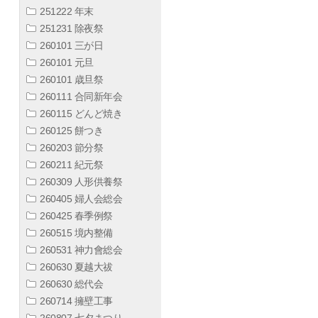
251222 年末
251231 除夜祭
260101 三が日
260101 元旦
260101 歳旦祭
260111 合同新年会
260115 どんど焼き
260125 餅つき
260203 節分祭
260211 紀元祭
260309 人形供養祭
260405 婦人会総会
260425 春季例祭
260515 境内整備
260531 神力會総会
260630 夏越大祓
260630 総代会
260714 擁壁工事
260807 七夕まつり