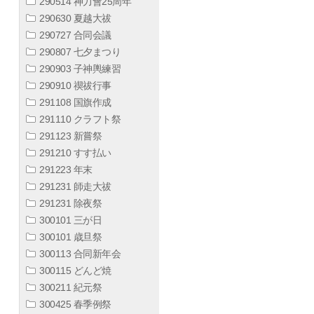
290514 神力會25周年
290630 夏越大祓
290727 合同会議
290807 七夕まつり
290903 子神輿練習
290910 禊祓行事
291108 国旗作成
291110 クラフト祭
291123 新嘗祭
291210 すす払い
291223 年末
291231 師走大祓
291231 除夜祭
300101 三が日
300101 歳旦祭
300113 合同新年会
300115 どんど焼
300211 紀元祭
300425 春季例祭