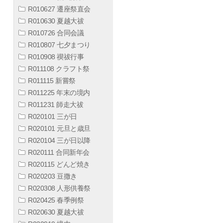
R010627 遷座祭直会
R010630 夏越大祓
R010726 合同会議
R010807 七夕まつり
R010908 禊祓行事
R011108 クラフト祭
R011115 新嘗祭
R011225 年末の境内
R011231 師走大祓
R020101 三が日
R020101 元旦と歳旦
R020104 三が日以降
R020111 合同新年会
R020115 どんど焼き
R020203 豆撒き
R020308 人形供養祭
R020425 春季例祭
R020630 夏越大祓