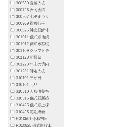
300630 夏越大祓
300726 合同会議
300807 七夕まつり
300909 禊祓行事
300926 神楽殿解体
301011 儀式殿地鎮
301012 儀式殿基礎
301109 クラフト祭
301123 新嘗祭
301223 年末の境内
301231 師走大祓
310101 三が日
310101 元旦
310310 人形供養祭
310315 儀式殿新築
310425 儀式殿上棟
310425 定期総会
R010501 令和初日
R010625 儀式殿竣工