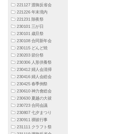
221127 渡御反省会
221226 年末境内
221231 除夜祭
230101 三が日
230101 歳旦祭
230108 合同新年会
230115 どんど焼
230203 節分祭
230306 人形供養祭
230412 婦人会清掃
230416 婦人会総会
230425 春季例祭
230610 神力會総会
230630 夏越の大祓
230723 合同会議
230807 七夕まつり
230911 禊祓行事
231111 クラフト祭
231119 渡御反省会