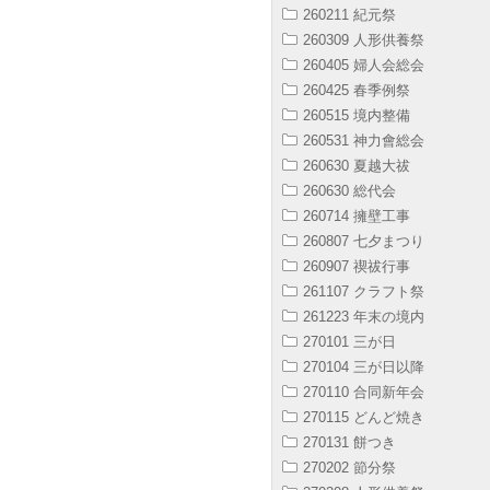
260211 紀元祭
260309 人形供養祭
260405 婦人会総会
260425 春季例祭
260515 境内整備
260531 神力會総会
260630 夏越大祓
260630 総代会
260714 擁壁工事
260807 七夕まつり
260907 禊祓行事
261107 クラフト祭
261223 年末の境内
270101 三が日
270104 三が日以降
270110 合同新年会
270115 どんど焼き
270131 餅つき
270202 節分祭