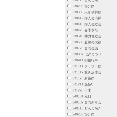
230115 どんど焼
230203 節分祭
230306 人形供養祭
230412 婦人会清掃
230416 婦人会総会
230425 春季例祭
230610 神力會総会
230630 夏越の大祓
230723 合同会議
230807 七夕まつり
230911 禊祓行事
231111 クラフト祭
231119 渡御反省会
231123 新嘗祭
231211 煤払い
231226 年末
240101 元日
240109 合同新年会
240115 どんど焼き
240203 節分祭