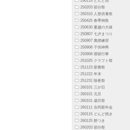
250115 どんど焼
250203 節分祭
250310 人形供養祭
250425 春季例祭
250630 夏越の大祓
250807 七夕まつり
250907 萬燈練習
250908 子供神輿
250908 禊祓行事
251025 クラフト祭
251123 新嘗祭
251222 年末
251231 除夜祭
260101 三が日
260101 元旦
260101 歳旦祭
260111 合同新年会
260115 どんど焼き
260125 餅つき
260203 節分祭