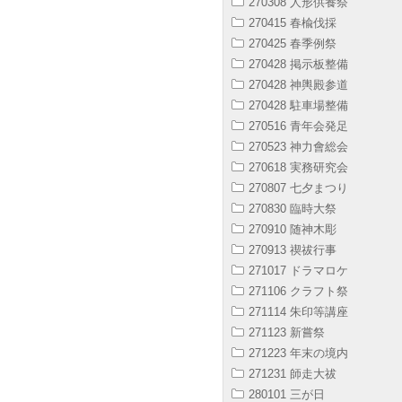
270308 人形供養祭
270415 春楡伐採
270425 春季例祭
270428 掲示板整備
270428 神輿殿参道
270428 駐車場整備
270516 青年会発足
270523 神力會総会
270618 実務研究会
270807 七夕まつり
270830 臨時大祭
270910 随神木彫
270913 禊祓行事
271017 ドラマロケ
271106 クラフト祭
271114 朱印等講座
271123 新嘗祭
271223 年末の境内
271231 師走大祓
280101 三が日