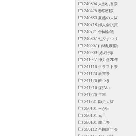
240304 人形供養祭
240425 春季例祭
240630 夏越の大祓
240718 婦人会祝賀
240721 合同会議
240807 七夕まつり
240907 由緒彫刻額
240909 禊祓行事
241027 神力會20年
241116 クラフト祭
241123 新嘗祭
241126 餅つき
241216 煤払い
241226 年末
241231 師走大祓
250101 三が日
250101 元旦
250101 歳旦祭
250112 合同新年会