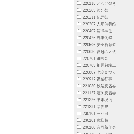
220115 どんど焼き
220203 節分祭
220211 紀元祭
220307 人形供養祭
220407 清掃奉仕
220425 春季例祭
220506 安全祈願祭
220630 夏越の大祓
220701 御霊舎
220703 祖霊殿竣工
220807 七夕まつり
220912 禊祓行事
221030 秋祭反省会
221127 渡御反省会
221226 年末境内
221231 除夜祭
230101 三が日
230101 歳旦祭
230108 合同新年会