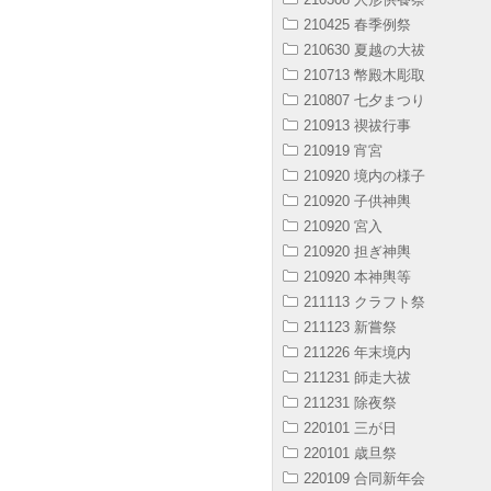
210425 春季例祭
210630 夏越の大祓
210713 幣殿木彫取
210807 七夕まつり
210913 禊祓行事
210919 宵宮
210920 境内の様子
210920 子供神輿
210920 宮入
210920 担ぎ神輿
210920 本神輿等
211113 クラフト祭
211123 新嘗祭
211226 年末境内
211231 師走大祓
211231 除夜祭
220101 三が日
220101 歳旦祭
220109 合同新年会