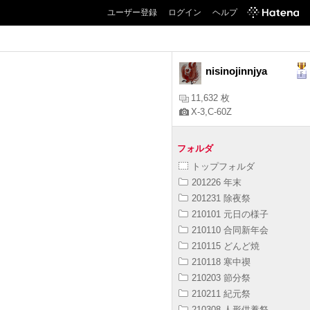
ユーザー登録
ログイン
ヘルプ
nisinojinnjya
11,632 枚
X-3,C-60Z
フォルダ
トップフォルダ
201226 年末
201231 除夜祭
210101 元日の様子
210110 合同新年会
210115 どんど焼
210118 寒中禊
210203 節分祭
210211 紀元祭
210308 人形供養祭