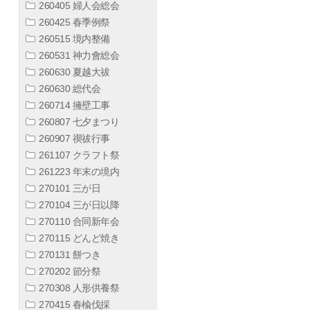
260405 婦人会総会
260425 春季例祭
260515 境内整備
260531 神力會総会
260630 夏越大祓
260630 総代会
260714 擁壁工事
260807 七夕まつり
260907 禊祓行事
261107 クラフト祭
261223 年末の境内
270101 三が日
270104 三が日以降
270110 合同新年会
270115 どんど焼き
270131 餅つき
270202 節分祭
270308 人形供養祭
270415 春楡伐採