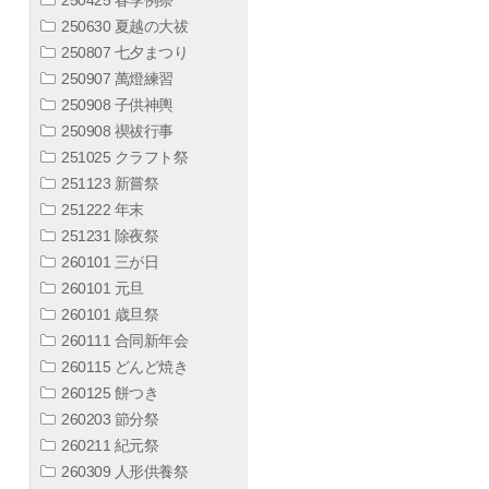
250630 夏越の大祓
250807 七夕まつり
250907 萬燈練習
250908 子供神輿
250908 禊祓行事
251025 クラフト祭
251123 新嘗祭
251222 年末
251231 除夜祭
260101 三が日
260101 元旦
260101 歳旦祭
260111 合同新年会
260115 どんど焼き
260125 餅つき
260203 節分祭
260211 紀元祭
260309 人形供養祭