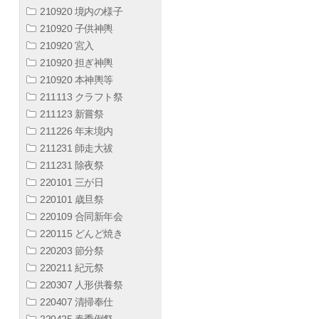
210920 境内の様子
210920 子供神輿
210920 宮入
210920 担ぎ神輿
210920 本神輿等
211113 クラフト祭
211123 新嘗祭
211226 年末境内
211231 師走大祓
211231 除夜祭
220101 三が日
220101 歳旦祭
220109 合同新年会
220115 どんど焼き
220203 節分祭
220211 紀元祭
220307 人形供養祭
220407 清掃奉仕
220425 春季例祭