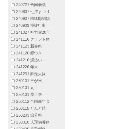
240721 合同会議
240807 七夕まつり
240907 由緒彫刻額
240909 禊祓行事
241027 神力會20年
241116 クラフト祭
241123 新嘗祭
241126 餅つき
241216 煤払い
241226 年末
241231 師走大祓
250101 三が日
250101 元旦
250101 歳旦祭
250112 合同新年会
250115 どんど焼
250203 節分祭
250310 人形供養祭
250425 春季例祭