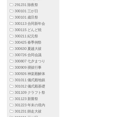
291231 除夜祭
300101 三が日
300101 歳旦祭
300113 合同新年会
300115 どんど焼
300211 紀元祭
300425 春季例祭
300630 夏越大祓
300726 合同会議
300807 七夕まつり
300909 禊祓行事
300926 神楽殿解体
301011 儀式殿地鎮
301012 儀式殿基礎
301109 クラフト祭
301123 新嘗祭
301223 年末の境内
301231 師走大祓