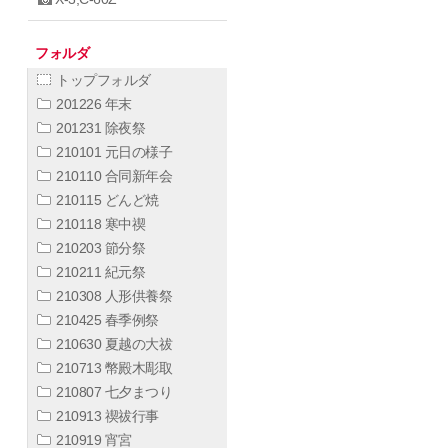
フォルダ
トップフォルダ
201226 年末
201231 除夜祭
210101 元日の様子
210110 合同新年会
210115 どんど焼
210118 寒中禊
210203 節分祭
210211 紀元祭
210308 人形供養祭
210425 春季例祭
210630 夏越の大祓
210713 幣殿木彫取
210807 七夕まつり
210913 禊祓行事
210919 宵宮