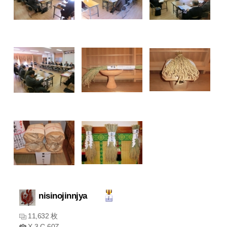
nisinojinnjya
11,632 枚
X-3,C-60Z