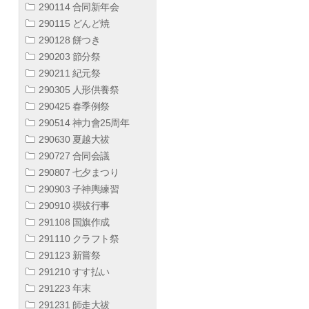
290114 合同新年会
290115 どんど焼
290128 餅つき
290203 節分祭
290211 紀元祭
290305 人形供養祭
290425 春季例祭
290514 神力會25周年
290630 夏越大祓
290727 合同会議
290807 七夕まつり
290903 子神輿練習
290910 禊祓行事
291108 国旗作成
291110 クラフト祭
291123 新嘗祭
291210 すす払い
291223 年末
291231 師走大祓