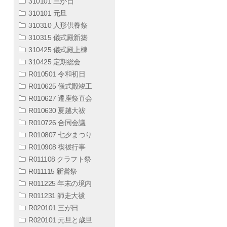
310101 三が日
310101 元旦
310310 人形供養祭
310315 儀式殿新築
310425 儀式殿上棟
310425 定期総会
R010501 令和初日
R010625 儀式殿竣工
R010627 遷座祭直会
R010630 夏越大祓
R010726 合同会議
R010807 七夕まつり
R010908 禊祓行事
R011108 クラフト祭
R011115 新嘗祭
R011225 年末の境内
R011231 師走大祓
R020101 三が日
R020101 元旦と歳旦