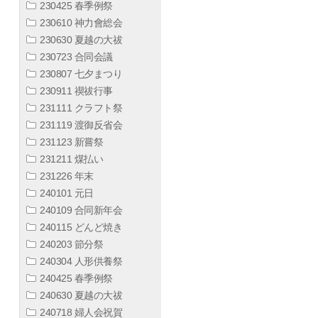
230425 春季例祭
230610 神力會総会
230630 夏越の大祓
230723 合同会議
230807 七夕まつり
230911 禊祓行事
231111 クラフト祭
231119 渡御反省会
231123 新嘗祭
231211 煤払い
231226 年末
240101 元日
240109 合同新年会
240115 どんど焼き
240203 節分祭
240304 人形供養祭
240425 春季例祭
240630 夏越の大祓
240718 婦人会祝賀