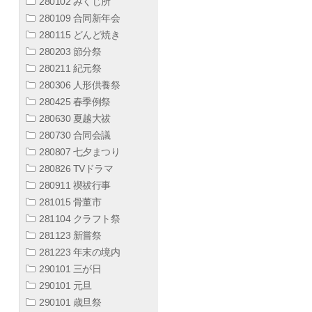
280102 みくじ所
280109 合同新年会
280115 どんど焼き
280203 節分祭
280211 紀元祭
280306 人形供養祭
280425 春季例祭
280630 夏越大祓
280730 合同会議
280807 七夕まつり
280826 TVドラマ
280911 禊祓行事
281015 骨董市
281104 クラフト祭
281123 新嘗祭
281223 年末の境内
290101 三が日
290101 元旦
290101 歳旦祭