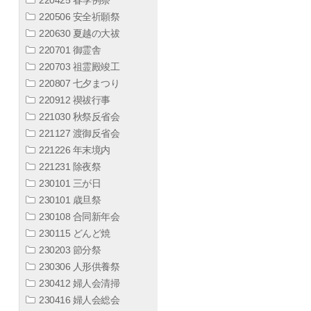
220506 安全祈願祭
220630 夏越の大祓
220701 御霊舎
220703 祖霊殿竣工
220807 七夕まつり
220912 禊祓行事
221030 秋祭反省会
221127 渡御反省会
221226 年末境内
221231 除夜祭
230101 三が日
230101 歳旦祭
230108 合同新年会
230115 どんど焼
230203 節分祭
230306 人形供養祭
230412 婦人会清掃
230416 婦人会総会