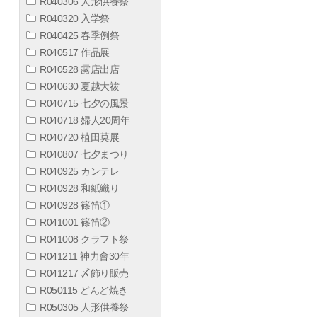
R040306 人形供養祭
R040320 入学祭
R040425 春季例祭
R040517 作品展
R040528 露店出店
R040630 夏越大祓
R040715 七夕の風景
R040718 婦人20周年
R040720 植田莫展
R040807 七夕まつり
R040925 カンテレ
R040928 和紙織り
R040928 篠笛①
R041001 篠笛②
R041008 クラフト祭
R041211 神力會30年
R041217 〆飾り販売
R050115 どんど焼き
R050305 人形供養祭