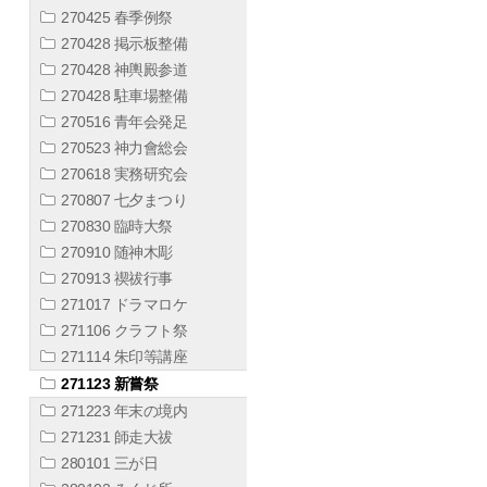
270425 春季例祭
270428 掲示板整備
270428 神輿殿参道
270428 駐車場整備
270516 青年会発足
270523 神力會総会
270618 実務研究会
270807 七夕まつり
270830 臨時大祭
270910 随神木彫
270913 禊祓行事
271017 ドラマロケ
271106 クラフト祭
271114 朱印等講座
271123 新嘗祭
271223 年末の境内
271231 師走大祓
280101 三が日