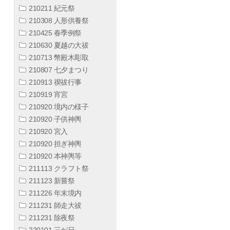
210211 紀元祭
210308 人形供養祭
210425 春季例祭
210630 夏越の大祓
210713 幣殿木彫取
210807 七夕まつり
210913 禊祓行事
210919 宵宮
210920 境内の様子
210920 子供神輿
210920 宮入
210920 担ぎ神輿
210920 本神輿等
211113 クラフト祭
211123 新嘗祭
211226 年末境内
211231 師走大祓
211231 除夜祭
220101 三が日