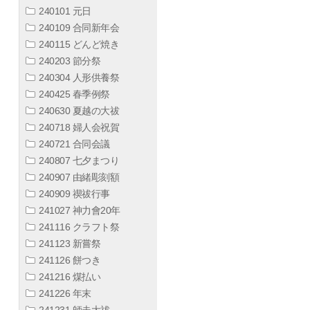
240101 元日
240109 合同新年会
240115 どんど焼き
240203 節分祭
240304 人形供養祭
240425 春季例祭
240630 夏越の大祓
240718 婦人会祝賀
240721 合同会議
240807 七夕まつり
240907 由緒彫刻額
240909 禊祓行事
241027 神力會20年
241116 クラフト祭
241123 新嘗祭
241126 餅つき
241216 煤払い
241226 年末
241231 師走大祓