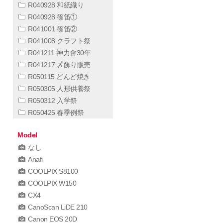
R040928 和紙織り
R040928 篠笛①
R041001 篠笛②
R041008 クラフト祭
R041211 神力會30年
R041217 〆飾り販売
R050115 どんど焼き
R050305 人形供養祭
R050312 入学祭
R050425 春季例祭
Model
なし
Anafi
COOLPIX S8100
COOLPIX W150
CX4
CanoScan LiDE 210
Canon EOS 20D