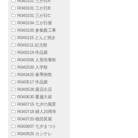
R040101 三が日A
R040101 三が日B
R040101 三が日C
R040104 三が日後
R040105 参集殿工事
R040115 どんど焼き
R040211 紀元祭
R040219 作品展
R040306 人形供養祭
R040320 入学祭
R040425 春季例祭
R040517 作品展
R040528 露店出店
R040630 夏越大祓
R040715 七夕の風景
R040718 婦人20周年
R040720 植田莫展
R040807 七夕まつり
R040925 カンテレ