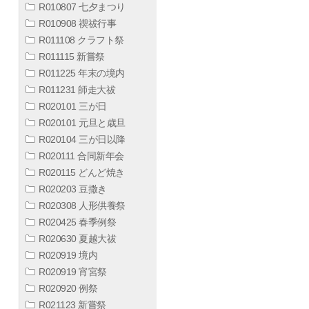
R010807 七夕まつり
R010908 禊祓行事
R011108 クラフト祭
R011115 新嘗祭
R011225 年末の境内
R011231 師走大祓
R020101 三が日
R020101 元旦と歳旦
R020104 三が日以降
R020111 合同新年会
R020115 どんど焼き
R020203 豆撒き
R020308 人形供養祭
R020425 春季例祭
R020630 夏越大祓
R020919 境内
R020919 宵宮祭
R020920 例祭
R021123 新嘗祭