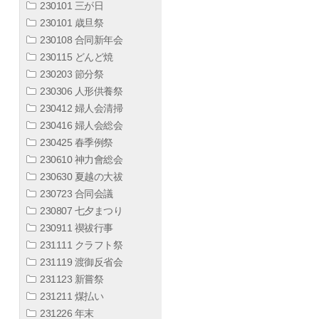
230101 三が日
230101 歳旦祭
230108 合同新年会
230115 どんど焼
230203 節分祭
230306 人形供養祭
230412 婦人会清掃
230416 婦人会総会
230425 春季例祭
230610 神力會総会
230630 夏越の大祓
230723 合同会議
230807 七夕まつり
230911 禊祓行事
231111 クラフト祭
231119 渡御反省会
231123 新嘗祭
231211 煤払い
231226 年末