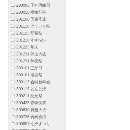
290903 子神輿練習
290910 禊祓行事
291108 国旗作成
291110 クラフト祭
291123 新嘗祭
291210 すす払い
291223 年末
291231 師走大祓
291231 除夜祭
300101 三が日
300101 歳旦祭
300113 合同新年会
300115 どんど焼
300211 紀元祭
300425 春季例祭
300630 夏越大祓
300726 合同会議
300807 七夕まつり