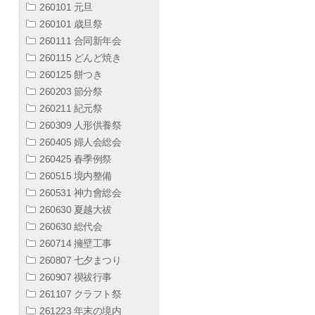
260101 元旦
260101 歳旦祭
260111 合同新年会
260115 どんど焼き
260125 餅つき
260203 節分祭
260211 紀元祭
260309 人形供養祭
260405 婦人会総会
260425 春季例祭
260515 境内整備
260531 神力會総会
260630 夏越大祓
260630 総代会
260714 擁壁工事
260807 七夕まつり
260907 禊祓行事
261107 クラフト祭
261223 年末の境内