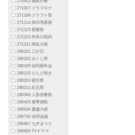
270913 禊祓行事
271017 ドラマロケ
271106 クラフト祭
271114 朱印等講座
271123 新嘗祭
271223 年末の境内
271231 師走大祓
280101 三が日
280102 みくじ所
280109 合同新年会
280115 どんど焼き
280203 節分祭
280211 紀元祭
280306 人形供養祭
280425 春季例祭
280630 夏越大祓
280730 合同会議
280807 七夕まつり
280826 TVドラマ