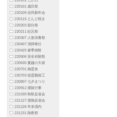
220101 歳旦祭
220109 合同新年会
220115 どんど焼き
220203 節分祭
220211 紀元祭
220307 人形供養祭
220407 清掃奉仕
220425 春季例祭
220506 安全祈願祭
220630 夏越の大祓
220701 御霊舎
220703 祖霊殿竣工
220807 七夕まつり
220912 禊祓行事
221030 秋祭反省会
221127 渡御反省会
221226 年末境内
221231 除夜祭