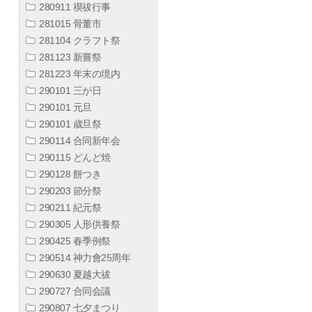
280911 禊祓行事
281015 骨董市
281104 クラフト祭
281123 新嘗祭
281223 年末の境内
290101 三が日
290101 元旦
290101 歳旦祭
290114 合同新年会
290115 どんど焼
290128 餅つき
290203 節分祭
290211 紀元祭
290305 人形供養祭
290425 春季例祭
290514 神力會25周年
290630 夏越大祓
290727 合同会議
290807 七夕まつり