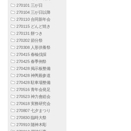
270101 三が日
270104 三が日以降
270110 合同新年会
270115 どんど焼き
270131 餅つき
270202 節分祭
270308 人形供養祭
270415 春楡伐採
270425 春季例祭
270428 掲示板整備
270428 神輿殿参道
270428 駐車場整備
270516 青年会発足
270523 神力會総会
270618 実務研究会
270807 七夕まつり
270830 臨時大祭
270910 随神木彫