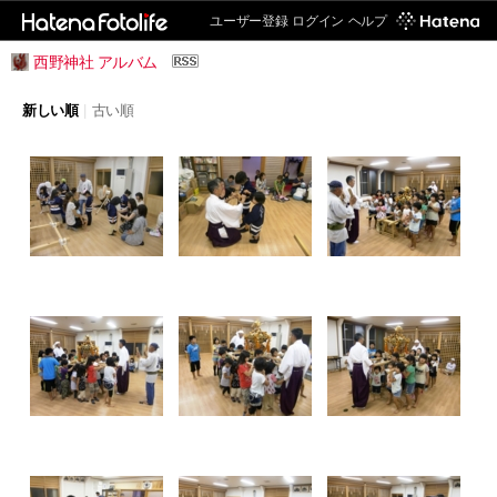
ユーザー登録
ログイン
ヘルプ
西野神社 アルバム
新しい順
|
古い順