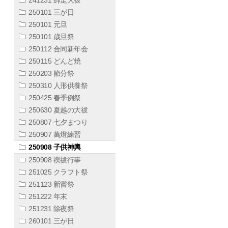
250101 三が日
250101 元旦
250101 歳旦祭
250112 合同新年会
250115 どんど焼
250203 節分祭
250310 人形供養祭
250425 春季例祭
250630 夏越の大祓
250807 七夕まつり
250907 萬燈練習
250908 子供神輿
250908 禊祓行事
251025 クラフト祭
251123 新嘗祭
251222 年末
251231 除夜祭
260101 三が日