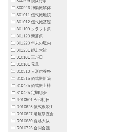
300909 禊祓行事
300926 神楽殿解体
301011 儀式殿地鎮
301012 儀式殿基礎
301109 クラフト祭
301123 新嘗祭
301223 年末の境内
301231 師走大祓
310101 三が日
310101 元旦
310310 人形供養祭
310315 儀式殿新築
310425 儀式殿上棟
310425 定期総会
R010501 令和初日
R010625 儀式殿竣工
R010627 遷座祭直会
R010630 夏越大祓
R010726 合同会議