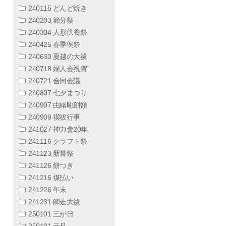
240115 どんど焼き
240203 節分祭
240304 人形供養祭
240425 春季例祭
240630 夏越の大祓
240718 婦人会祝賀
240721 合同会議
240807 七夕まつり
240907 由緒彫刻額
240909 禊祓行事
241027 神力會20年
241116 クラフト祭
241123 新嘗祭
241126 餅つき
241216 煤払い
241226 年末
241231 師走大祓
250101 三が日
250101 元旦