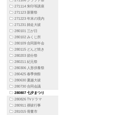
271114 朱印等講座
271123 新嘗祭
271223 年末の境内
271231 師走大祓
280101 三が日
280102 みくじ所
280109 合同新年会
280115 どんど焼き
280203 節分祭
280211 紀元祭
280306 人形供養祭
280425 春季例祭
280630 夏越大祓
280730 合同会議
280807 七夕まつり
280826 TVドラマ
280911 禊祓行事
281015 骨董市