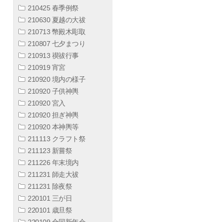
210425 春季例祭
210630 夏越の大祓
210713 幣殿木彫取
210807 七夕まつり
210913 禊祓行事
210919 宵宮
210920 境内の様子
210920 子供神輿
210920 宮入
210920 担ぎ神輿
210920 本神輿等
211113 クラフト祭
211123 新嘗祭
211226 年末境内
211231 師走大祓
211231 除夜祭
220101 三が日
220101 歳旦祭
220109 合同新年会