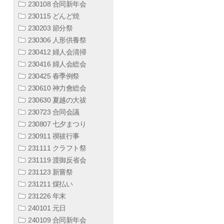
230108 合同新年会
230115 どんど焼
230203 節分祭
230306 人形供養祭
230412 婦人会清掃
230416 婦人会総会
230425 春季例祭
230610 神力會総会
230630 夏越の大祓
230723 合同会議
230807 七夕まつり
230911 禊祓行事
231111 クラフト祭
231119 渡御反省会
231123 新嘗祭
231211 煤払い
231226 年末
240101 元日
240109 合同新年会