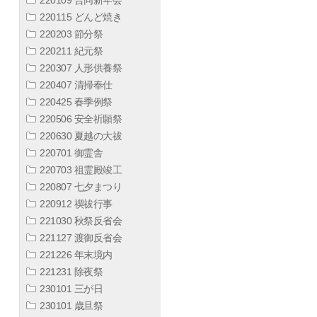
220115 どんど焼き
220203 節分祭
220211 紀元祭
220307 人形供養祭
220407 清掃奉仕
220425 春季例祭
220506 安全祈願祭
220630 夏越の大祓
220701 御霊舎
220703 祖霊殿竣工
220807 七夕まつり
220912 禊祓行事
221030 秋祭反省会
221127 渡御反省会
221226 年末境内
221231 除夜祭
230101 三が日
230101 歳旦祭