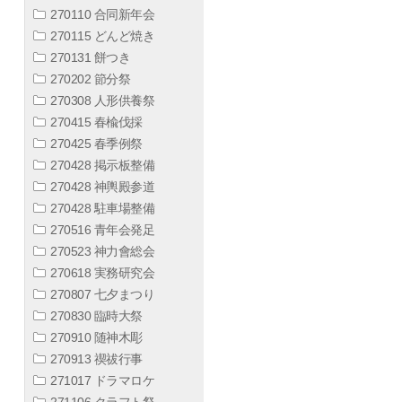
270110 合同新年会
270115 どんど焼き
270131 餅つき
270202 節分祭
270308 人形供養祭
270415 春楡伐採
270425 春季例祭
270428 掲示板整備
270428 神輿殿参道
270428 駐車場整備
270516 青年会発足
270523 神力會総会
270618 実務研究会
270807 七夕まつり
270830 臨時大祭
270910 随神木彫
270913 禊祓行事
271017 ドラマロケ
271106 クラフト祭