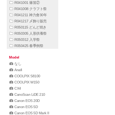
R041001 篠笛②
R041008 クラフト祭
R041211 神力會30年
R041217 〆飾り販売
R050115 どんど焼き
R050305 人形供養祭
R050312 入学祭
R050425 春季例祭
Model
なし
Anafi
COOLPIX S8100
COOLPIX W150
CX4
CanoScan LiDE 210
Canon EOS 20D
Canon EOS 5D
Canon EOS 5D Mark II