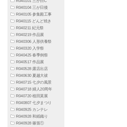
R040101 三が日C
R040104 三が日後
R040105 参集殿工事
R040115 どんど焼き
R040211 紀元祭
R040219 作品展
R040306 人形供養祭
R040320 入学祭
R040425 春季例祭
R040517 作品展
R040528 露店出店
R040630 夏越大祓
R040715 七夕の風景
R040718 婦人20周年
R040720 植田莫展
R040807 七夕まつり
R040925 カンテレ
R040928 和紙織り
R040928 篠笛①