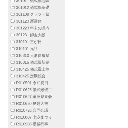
301011 儀式殿地鎮
301012 儀式殿基礎
301109 クラフト祭
301123 新嘗祭
301223 年末の境内
301231 師走大祓
310101 三が日
310101 元旦
310310 人形供養祭
310315 儀式殿新築
310425 儀式殿上棟
310425 定期総会
R010501 令和初日
R010625 儀式殿竣工
R010627 遷座祭直会
R010630 夏越大祓
R010726 合同会議
R010807 七夕まつり
R010908 禊祓行事