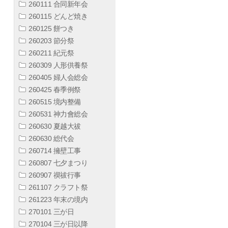
260111 合同新年会
260115 どんど焼き
260125 餅つき
260203 節分祭
260211 紀元祭
260309 人形供養祭
260405 婦人会総会
260425 春季例祭
260515 境内整備
260531 神力會総会
260630 夏越大祓
260630 総代会
260714 擁壁工事
260807 七夕まつり
260907 禊祓行事
261107 クラフト祭
261223 年末の境内
270101 三が日
270104 三が日以降