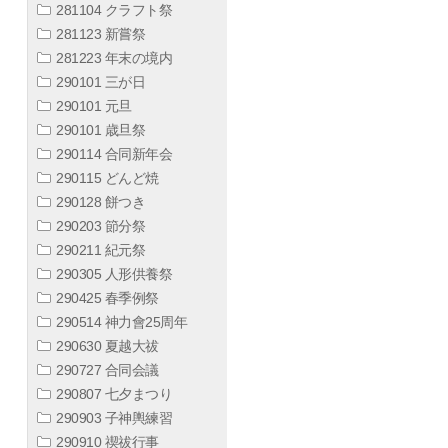
281104 クラフト祭
281123 新嘗祭
281223 年末の境内
290101 三が日
290101 元旦
290101 歳旦祭
290114 合同新年会
290115 どんど焼
290128 餅つき
290203 節分祭
290211 紀元祭
290305 人形供養祭
290425 春季例祭
290514 神力會25周年
290630 夏越大祓
290727 合同会議
290807 七夕まつり
290903 子神輿練習
290910 禊祓行事