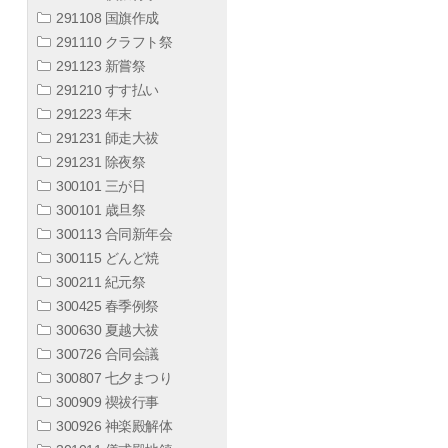
291108 国旗作成
291110 クラフト祭
291123 新嘗祭
291210 すす払い
291223 年末
291231 師走大祓
291231 除夜祭
300101 三が日
300101 歳旦祭
300113 合同新年会
300115 どんど焼
300211 紀元祭
300425 春季例祭
300630 夏越大祓
300726 合同会議
300807 七夕まつり
300909 禊祓行事
300926 神楽殿解体