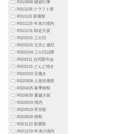
R010908 禊祓行事
R011108 クラフト祭
R011115 新嘗祭
R011225 年末の境内
R011231 師走大祓
R020101 三が日
R020101 元旦と歳旦
R020104 三が日以降
R020111 合同新年会
R020115 どんど焼き
R020203 豆撒き
R020308 人形供養祭
R020425 春季例祭
R020630 夏越大祓
R020919 境内
R020919 宵宮祭
R020920 例祭
R021123 新嘗祭
R021219 年末の境内