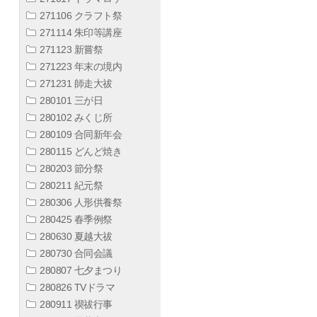
271106 クラフト祭
271114 朱印等講座
271123 新嘗祭
271223 年末の境内
271231 師走大祓
280101 三が日
280102 みくじ所
280109 合同新年会
280115 どんど焼き
280203 節分祭
280211 紀元祭
280306 人形供養祭
280425 春季例祭
280630 夏越大祓
280730 合同会議
280807 七夕まつり
280826 TVドラマ
280911 禊祓行事