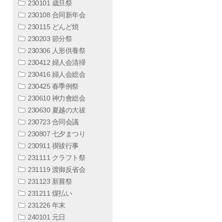
230101 歳旦祭
230108 合同新年会
230115 どんど焼
230203 節分祭
230306 人形供養祭
230412 婦人会清掃
230416 婦人会総会
230425 春季例祭
230610 神力會総会
230630 夏越の大祓
230723 合同会議
230807 七夕まつり
230911 禊祓行事
231111 クラフト祭
231119 渡御反省会
231123 新嘗祭
231211 煤払い
231226 年末
240101 元日