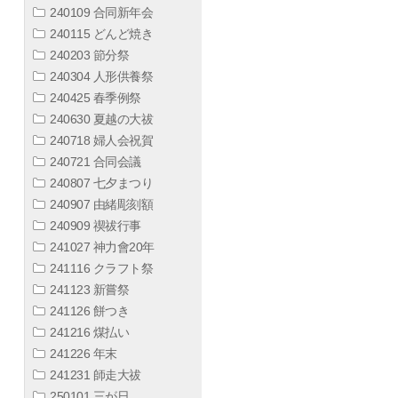
240109 合同新年会
240115 どんど焼き
240203 節分祭
240304 人形供養祭
240425 春季例祭
240630 夏越の大祓
240718 婦人会祝賀
240721 合同会議
240807 七夕まつり
240907 由緒彫刻額
240909 禊祓行事
241027 神力會20年
241116 クラフト祭
241123 新嘗祭
241126 餅つき
241216 煤払い
241226 年末
241231 師走大祓
250101 三が日