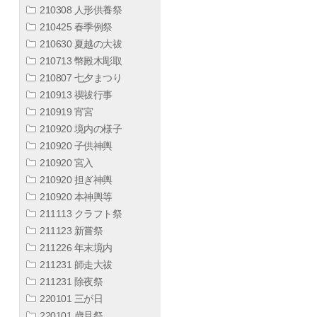
210308 人形供養祭
210425 春季例祭
210630 夏越の大祓
210713 幣殿木彫取
210807 七夕まつり
210913 禊祓行事
210919 宵宮
210920 境内の様子
210920 子供神輿
210920 宮入
210920 担ぎ神輿
210920 本神輿等
211113 クラフト祭
211123 新嘗祭
211226 年末境内
211231 師走大祓
211231 除夜祭
220101 三が日
220101 歳旦祭