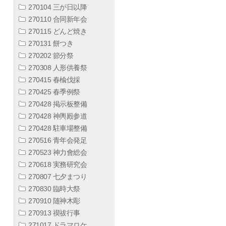
270104 三が日以降
270110 合同新年会
270115 どんど焼き
270131 餅つき
270202 節分祭
270308 人形供養祭
270415 春楡伐採
270425 春季例祭
270428 掲示板整備
270428 神輿殿参道
270428 駐車場整備
270516 青年会発足
270523 神力會総会
270618 実務研究会
270807 七夕まつり
270830 臨時大祭
270910 随神木彫
270913 禊祓行事
271017 ドラマロケ