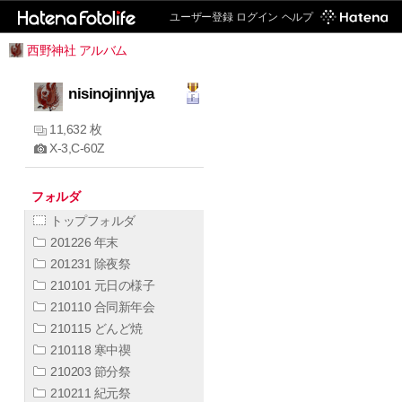
ユーザー登録
ログイン
ヘルプ
西野神社 アルバム
nisinojinnjya
11,632 枚
X-3,C-60Z
フォルダ
トップフォルダ
201226 年末
201231 除夜祭
210101 元日の様子
210110 合同新年会
210115 どんど焼
210118 寒中禊
210203 節分祭
210211 紀元祭