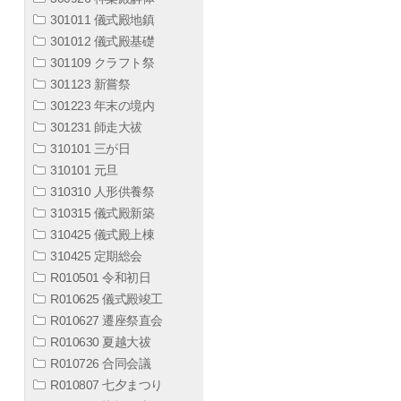
301011 儀式殿地鎮
301012 儀式殿基礎
301109 クラフト祭
301123 新嘗祭
301223 年末の境内
301231 師走大祓
310101 三が日
310101 元旦
310310 人形供養祭
310315 儀式殿新築
310425 儀式殿上棟
310425 定期総会
R010501 令和初日
R010625 儀式殿竣工
R010627 遷座祭直会
R010630 夏越大祓
R010726 合同会議
R010807 七夕まつり