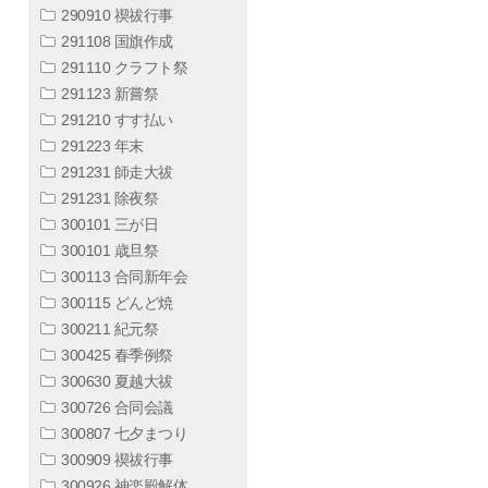
290910 禊祓行事
291108 国旗作成
291110 クラフト祭
291123 新嘗祭
291210 すす払い
291223 年末
291231 師走大祓
291231 除夜祭
300101 三が日
300101 歳旦祭
300113 合同新年会
300115 どんど焼
300211 紀元祭
300425 春季例祭
300630 夏越大祓
300726 合同会議
300807 七夕まつり
300909 禊祓行事
300926 神楽殿解体