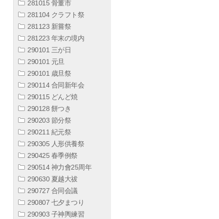
281015 骨董市
281104 クラフト祭
281123 新嘗祭
281223 年末の境内
290101 三が日
290101 元旦
290101 歳旦祭
290114 合同新年会
290115 どんど焼
290128 餅つき
290203 節分祭
290211 紀元祭
290305 人形供養祭
290425 春季例祭
290514 神力會25周年
290630 夏越大祓
290727 合同会議
290807 七夕まつり
290903 子神輿練習