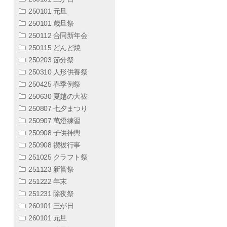
250101 元旦
250101 歳旦祭
250112 合同新年会
250115 どんど焼
250203 節分祭
250310 人形供養祭
250425 春季例祭
250630 夏越の大祓
250807 七夕まつり
250907 萬燈練習
250908 子供神輿
250908 禊祓行事
251025 クラフト祭
251123 新嘗祭
251222 年末
251231 除夜祭
260101 三が日
260101 元旦