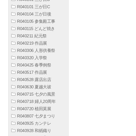
R040101 三が日C
R040104 三が日後
R040105 参集殿工事
R040115 どんど焼き
R040211 紀元祭
R040219 作品展
R040306 人形供養祭
R040320 入学祭
R040425 春季例祭
R040517 作品展
R040528 露店出店
R040630 夏越大祓
R040715 七夕の風景
R040718 婦人20周年
R040720 植田莫展
R040807 七夕まつり
R040925 カンテレ
R040928 和紙織り