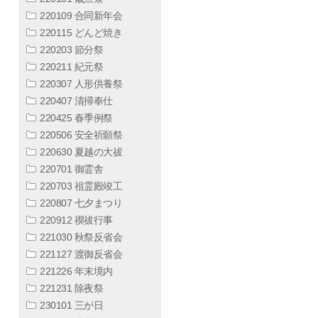
220109 合同新年会
220115 どんど焼き
220203 節分祭
220211 紀元祭
220307 人形供養祭
220407 清掃奉仕
220425 春季例祭
220506 安全祈願祭
220630 夏越の大祓
220701 御霊舎
220703 祖霊殿竣工
220807 七夕まつり
220912 禊祓行事
221030 秋祭反省会
221127 渡御反省会
221226 年末境内
221231 除夜祭
230101 三が日