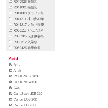
R040928 篠笛①
R041001 篠笛②
R041008 クラフト祭
R041211 神力會30年
R041217 〆飾り販売
R050115 どんど焼き
R050305 人形供養祭
R050312 入学祭
R050425 春季例祭
Model
なし
Anafi
COOLPIX S8100
COOLPIX W150
CX4
CanoScan LiDE 210
Canon EOS 20D
Canon EOS 5D