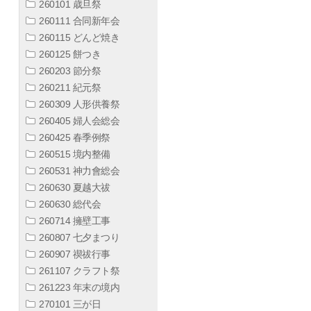
260101 歳旦祭
260111 合同新年会
260115 どんど焼き
260125 餅つき
260203 節分祭
260211 紀元祭
260309 人形供養祭
260405 婦人会総会
260425 春季例祭
260515 境内整備
260531 神力會総会
260630 夏越大祓
260630 総代会
260714 擁壁工事
260807 七夕まつり
260907 禊祓行事
261107 クラフト祭
261223 年末の境内
270101 三が日