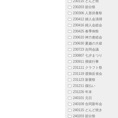
230115 どんど焼
230203 節分祭
230306 人形供養祭
230412 婦人会清掃
230416 婦人会総会
230425 春季例祭
230610 神力會総会
230630 夏越の大祓
230723 合同会議
230807 七夕まつり
230911 禊祓行事
231111 クラフト祭
231119 渡御反省会
231123 新嘗祭
231211 煤払い
231226 年末
240101 元日
240109 合同新年会
240115 どんど焼き
240203 節分祭