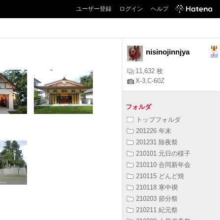
ユーザー登録
ログイン
ヘルプ
nisinojinnjya
11,632 枚
X-3,C-60Z
フォルダ
トップフォルダ
201226 年末
201231 除夜祭
210101 元日の様子
210110 合同新年会
210115 どんど焼
210118 寒中禊
210203 節分祭
210211 紀元祭