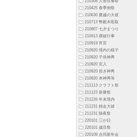
210308 人形供養祭
210425 春季例祭
210630 夏越の大祓
210713 幣殿木彫取
210807 七夕まつり
210913 禊祓行事
210919 宵宮
210920 境内の様子
210920 子供神輿
210920 宮入
210920 担ぎ神輿
210920 本神輿等
211113 クラフト祭
211123 新嘗祭
211226 年末境内
211231 師走大祓
211231 除夜祭
220101 三が日
220101 歳旦祭
220109 合同新年会