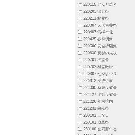
220115 どんど焼き
220203 節分祭
220211 紀元祭
220307 人形供養祭
220407 清掃奉仕
220425 春季例祭
220506 安全祈願祭
220630 夏越の大祓
220701 御霊舎
220703 祖霊殿竣工
220807 七夕まつり
220912 禊祓行事
221030 秋祭反省会
221127 渡御反省会
221226 年末境内
221231 除夜祭
230101 三が日
230101 歳旦祭
230108 合同新年会