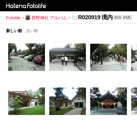
R020919 境内
Fotolife
>
西野神社 アルバム
>
新しい順
|
古い順