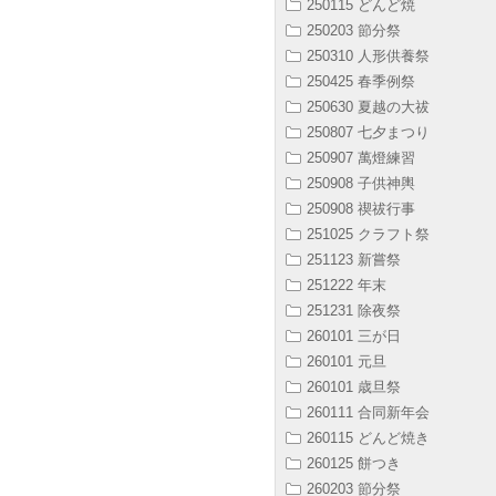
250115 どんど焼
250203 節分祭
250310 人形供養祭
250425 春季例祭
250630 夏越の大祓
250807 七夕まつり
250907 萬燈練習
250908 子供神輿
250908 禊祓行事
251025 クラフト祭
251123 新嘗祭
251222 年末
251231 除夜祭
260101 三が日
260101 元旦
260101 歳旦祭
260111 合同新年会
260115 どんど焼き
260125 餅つき
260203 節分祭