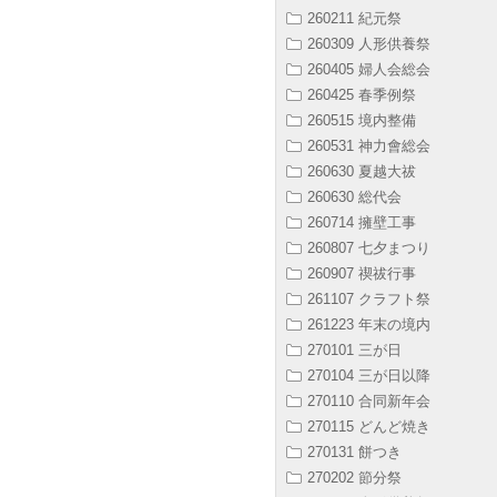
260211 紀元祭
260309 人形供養祭
260405 婦人会総会
260425 春季例祭
260515 境内整備
260531 神力會総会
260630 夏越大祓
260630 総代会
260714 擁壁工事
260807 七夕まつり
260907 禊祓行事
261107 クラフト祭
261223 年末の境内
270101 三が日
270104 三が日以降
270110 合同新年会
270115 どんど焼き
270131 餅つき
270202 節分祭