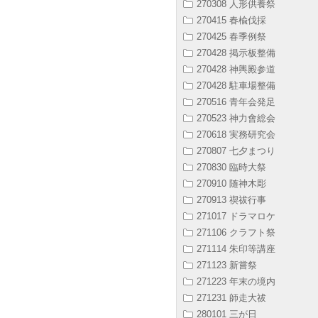
270308 人形供養祭
270415 春楡伐採
270425 春季例祭
270428 掲示板整備
270428 神輿殿参道
270428 駐車場整備
270516 青年会発足
270523 神力會総会
270618 実務研究会
270807 七夕まつり
270830 臨時大祭
270910 随神木彫
270913 禊祓行事
271017 ドラマロケ
271106 クラフト祭
271114 朱印等講座
271123 新嘗祭
271223 年末の境内
271231 師走大祓
280101 三が日