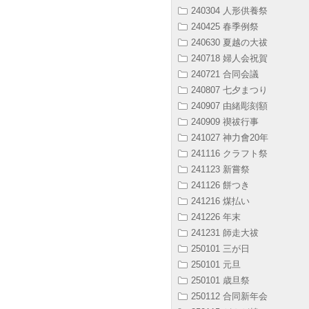
240304 人形供養祭
240425 春季例祭
240630 夏越の大祓
240718 婦人会祝賀
240721 合同会議
240807 七夕まつり
240907 由緒彫刻額
240909 禊祓行事
241027 神力會20年
241116 クラフト祭
241123 新嘗祭
241126 餅つき
241216 煤払い
241226 年末
241231 師走大祓
250101 三が日
250101 元旦
250101 歳旦祭
250112 合同新年会