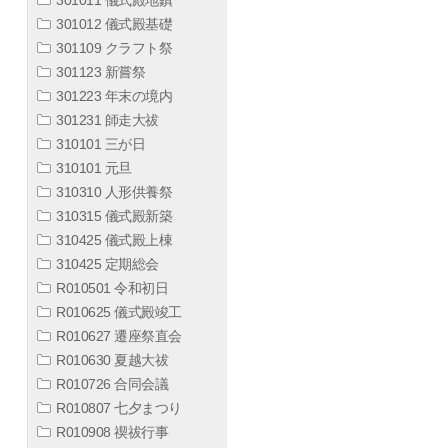
301012 儀式殿基礎
301109 クラフト祭
301123 新嘗祭
301223 年末の境内
301231 師走大祓
310101 三が日
310101 元旦
310310 人形供養祭
310315 儀式殿新築
310425 儀式殿上棟
310425 定期総会
R010501 令和初日
R010625 儀式殿竣工
R010627 遷座祭直会
R010630 夏越大祓
R010726 合同会議
R010807 七夕まつり
R010908 禊祓行事