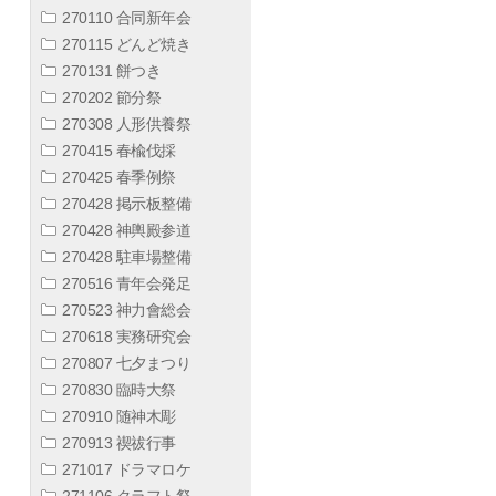
270110 合同新年会
270115 どんど焼き
270131 餅つき
270202 節分祭
270308 人形供養祭
270415 春楡伐採
270425 春季例祭
270428 掲示板整備
270428 神輿殿参道
270428 駐車場整備
270516 青年会発足
270523 神力會総会
270618 実務研究会
270807 七夕まつり
270830 臨時大祭
270910 随神木彫
270913 禊祓行事
271017 ドラマロケ
271106 クラフト祭