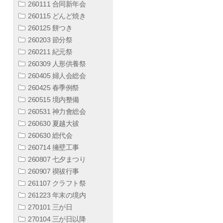
260111 合同新年会
260115 どんど焼き
260125 餅つき
260203 節分祭
260211 紀元祭
260309 人形供養祭
260405 婦人会総会
260425 春季例祭
260515 境内整備
260531 神力會総会
260630 夏越大祓
260630 総代会
260714 擁壁工事
260807 七夕まつり
260907 禊祓行事
261107 クラフト祭
261223 年末の境内
270101 三が日
270104 三が日以降