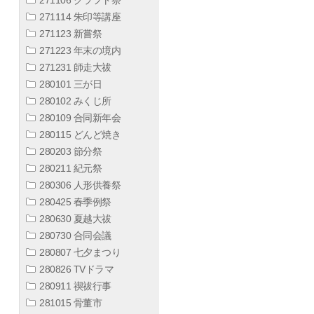
271114 朱印等講座
271123 新嘗祭
271223 年末の境内
271231 師走大祓
280101 三が日
280102 みくじ所
280109 合同新年会
280115 どんど焼き
280203 節分祭
280211 紀元祭
280306 人形供養祭
280425 春季例祭
280630 夏越大祓
280730 合同会議
280807 七夕まつり
280826 TVドラマ
280911 禊祓行事
281015 骨董市