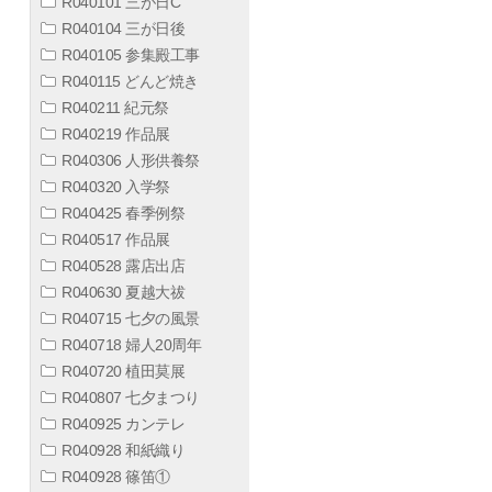
R040101 三が日C
R040104 三が日後
R040105 参集殿工事
R040115 どんど焼き
R040211 紀元祭
R040219 作品展
R040306 人形供養祭
R040320 入学祭
R040425 春季例祭
R040517 作品展
R040528 露店出店
R040630 夏越大祓
R040715 七夕の風景
R040718 婦人20周年
R040720 植田莫展
R040807 七夕まつり
R040925 カンテレ
R040928 和紙織り
R040928 篠笛①