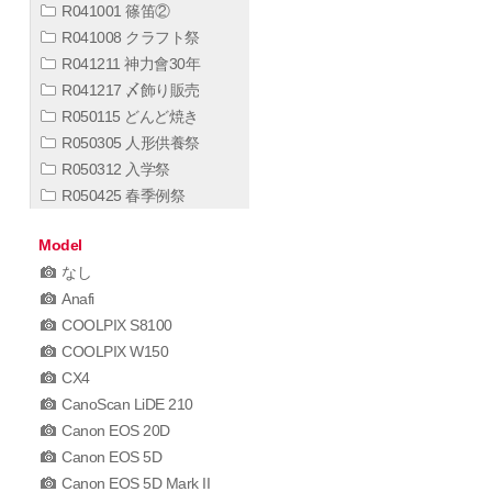
R041001 篠笛②
R041008 クラフト祭
R041211 神力會30年
R041217 〆飾り販売
R050115 どんど焼き
R050305 人形供養祭
R050312 入学祭
R050425 春季例祭
Model
なし
Anafi
COOLPIX S8100
COOLPIX W150
CX4
CanoScan LiDE 210
Canon EOS 20D
Canon EOS 5D
Canon EOS 5D Mark II