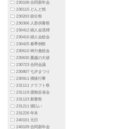
230108 合同新年会
230115 どんど焼
230203 節分祭
230306 人形供養祭
230412 婦人会清掃
230416 婦人会総会
230425 春季例祭
230610 神力會総会
230630 夏越の大祓
230723 合同会議
230807 七夕まつり
230911 禊祓行事
231111 クラフト祭
231119 渡御反省会
231123 新嘗祭
231211 煤払い
231226 年末
240101 元日
240109 合同新年会