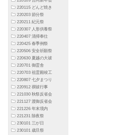
220115 どんど焼き
220203 節分祭
220211 紀元祭
220307 人形供養祭
220407 清掃奉仕
220425 春季例祭
220506 安全祈願祭
220630 夏越の大祓
220701 御霊舎
220703 祖霊殿竣工
220807 七夕まつり
220912 禊祓行事
221030 秋祭反省会
221127 渡御反省会
221226 年末境内
221231 除夜祭
230101 三が日
230101 歳旦祭