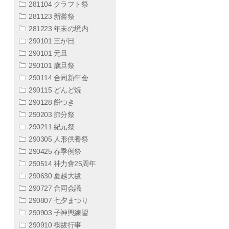
281104 クラフト祭
281123 新嘗祭
281223 年末の境内
290101 三が日
290101 元旦
290101 歳旦祭
290114 合同新年会
290115 どんど焼
290128 餅つき
290203 節分祭
290211 紀元祭
290305 人形供養祭
290425 春季例祭
290514 神力會25周年
290630 夏越大祓
290727 合同会議
290807 七夕まつり
290903 子神輿練習
290910 禊祓行事