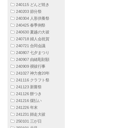
240115 どんど焼き
240203 節分祭
240304 人形供養祭
240425 春季例祭
240630 夏越の大祓
240718 婦人会祝賀
240721 合同会議
240807 七夕まつり
240907 由緒彫刻額
240909 禊祓行事
241027 神力會20年
241116 クラフト祭
241123 新嘗祭
241126 餅つき
241216 煤払い
241226 年末
241231 師走大祓
250101 三が日
250101 元旦