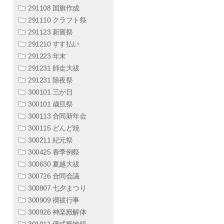
291108 国旗作成
291110 クラフト祭
291123 新嘗祭
291210 すす払い
291223 年末
291231 師走大祓
291231 除夜祭
300101 三が日
300101 歳旦祭
300113 合同新年会
300115 どんど焼
300211 紀元祭
300425 春季例祭
300630 夏越大祓
300726 合同会議
300807 七夕まつり
300909 禊祓行事
300926 神楽殿解体
301011 儀式殿地鎮