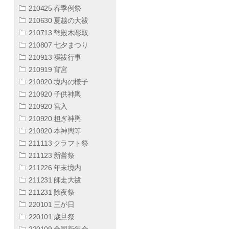
210425 春季例祭
210630 夏越の大祓
210713 幣殿木彫取
210807 七夕まつり
210913 禊祓行事
210919 宵宮
210920 境内の様子
210920 子供神輿
210920 宮入
210920 担ぎ神輿
210920 本神輿等
211113 クラフト祭
211123 新嘗祭
211226 年末境内
211231 師走大祓
211231 除夜祭
220101 三が日
220101 歳旦祭
220109 合同新年会