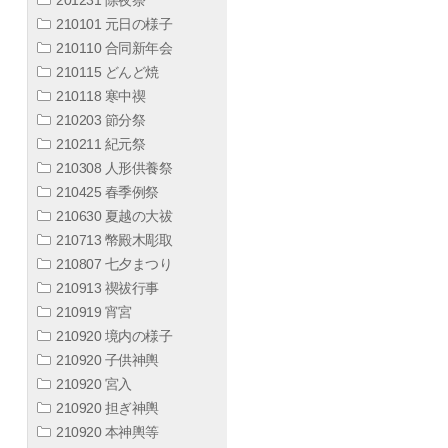
210101 元日の様子
210110 合同新年会
210115 どんど焼
210118 寒中禊
210203 節分祭
210211 紀元祭
210308 人形供養祭
210425 春季例祭
210630 夏越の大祓
210713 幣殿木彫取
210807 七夕まつり
210913 禊祓行事
210919 宵宮
210920 境内の様子
210920 子供神輿
210920 宮入
210920 担ぎ神輿
210920 本神輿等