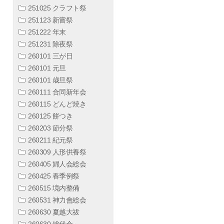
251025 クラフト祭
251123 新嘗祭
251222 年末
251231 除夜祭
260101 三が日
260101 元旦
260101 歳旦祭
260111 合同新年会
260115 どんど焼き
260125 餅つき
260203 節分祭
260211 紀元祭
260309 人形供養祭
260405 婦人会総会
260425 春季例祭
260515 境内整備
260531 神力會総会
260630 夏越大祓
260630 総代会