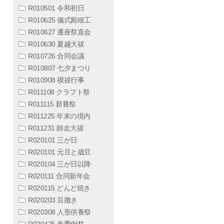
R010501 令和初日
R010625 儀式殿竣工
R010627 遷座祭直会
R010630 夏越大祓
R010726 合同会議
R010807 七夕まつり
R010908 禊祓行事
R011108 クラフト祭
R011115 新嘗祭
R011225 年末の境内
R011231 師走大祓
R020101 三が日
R020101 元旦と歳旦
R020104 三が日以降
R020111 合同新年会
R020115 どんど焼き
R020203 豆撒き
R020308 人形供養祭
R020425 春季例祭