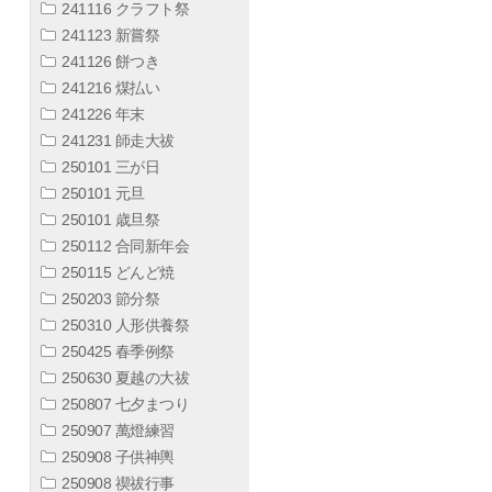
241116 クラフト祭
241123 新嘗祭
241126 餅つき
241216 煤払い
241226 年末
241231 師走大祓
250101 三が日
250101 元旦
250101 歳旦祭
250112 合同新年会
250115 どんど焼
250203 節分祭
250310 人形供養祭
250425 春季例祭
250630 夏越の大祓
250807 七夕まつり
250907 萬燈練習
250908 子供神輿
250908 禊祓行事