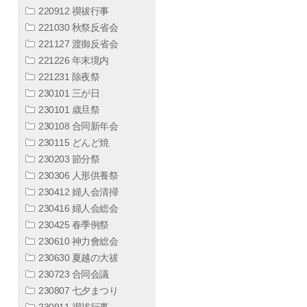
220912 禊祓行事
221030 秋祭反省会
221127 渡御反省会
221226 年末境内
221231 除夜祭
230101 三が日
230101 歳旦祭
230108 合同新年会
230115 どんど焼
230203 節分祭
230306 人形供養祭
230412 婦人会清掃
230416 婦人会総会
230425 春季例祭
230610 神力會総会
230630 夏越の大祓
230723 合同会議
230807 七夕まつり
230911 禊祓行事