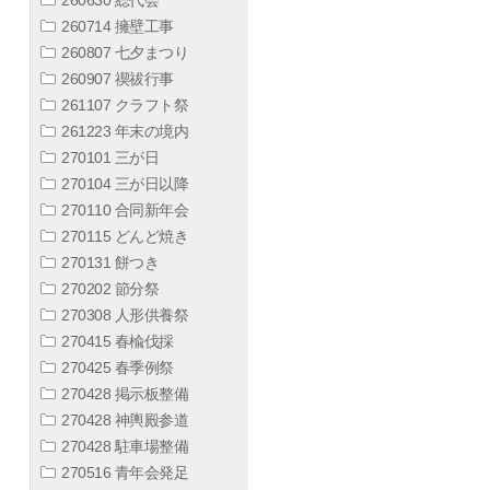
260714 擁壁工事
260807 七夕まつり
260907 禊祓行事
261107 クラフト祭
261223 年末の境内
270101 三が日
270104 三が日以降
270110 合同新年会
270115 どんど焼き
270131 餅つき
270202 節分祭
270308 人形供養祭
270415 春楡伐採
270425 春季例祭
270428 掲示板整備
270428 神輿殿参道
270428 駐車場整備
270516 青年会発足