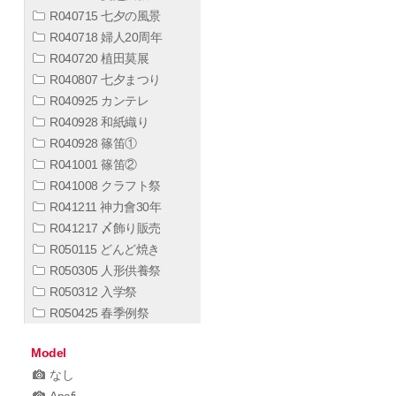
R040715 七夕の風景
R040718 婦人20周年
R040720 植田莫展
R040807 七夕まつり
R040925 カンテレ
R040928 和紙織り
R040928 篠笛①
R041001 篠笛②
R041008 クラフト祭
R041211 神力會30年
R041217 〆飾り販売
R050115 どんど焼き
R050305 人形供養祭
R050312 入学祭
R050425 春季例祭
Model
なし
Anafi