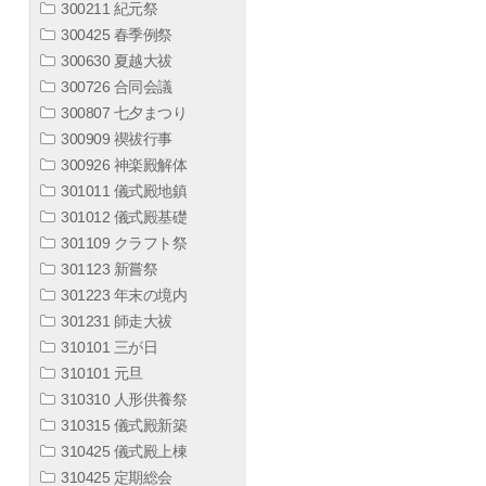
300211 紀元祭
300425 春季例祭
300630 夏越大祓
300726 合同会議
300807 七夕まつり
300909 禊祓行事
300926 神楽殿解体
301011 儀式殿地鎮
301012 儀式殿基礎
301109 クラフト祭
301123 新嘗祭
301223 年末の境内
301231 師走大祓
310101 三が日
310101 元旦
310310 人形供養祭
310315 儀式殿新築
310425 儀式殿上棟
310425 定期総会