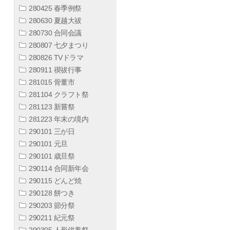
280425 春季例祭
280630 夏越大祓
280730 合同会議
280807 七夕まつり
280826 TVドラマ
280911 禊祓行事
281015 骨董市
281104 クラフト祭
281123 新嘗祭
281223 年末の境内
290101 三が日
290101 元旦
290101 歳旦祭
290114 合同新年会
290115 どんど焼
290128 餅つき
290203 節分祭
290211 紀元祭
290305 人形供養祭