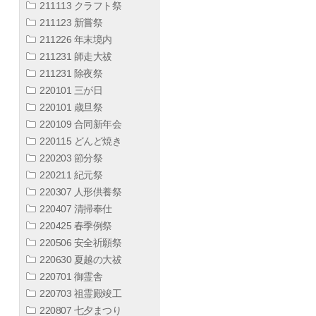
211113 クラフト祭
211123 新嘗祭
211226 年末境内
211231 師走大祓
211231 除夜祭
220101 三が日
220101 歳旦祭
220109 合同新年会
220115 どんど焼き
220203 節分祭
220211 紀元祭
220307 人形供養祭
220407 清掃奉仕
220425 春季例祭
220506 安全祈願祭
220630 夏越の大祓
220701 御霊舎
220703 祖霊殿竣工
220807 七夕まつり