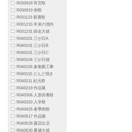
R030918 宵宮祭
R030919 例祭
R031123 新嘗祭
R031215 年末の境内
R031231 師走大祓
R040101 三が日A
R040101 三が日B
R040101 三が日C
R040104 三が日後
R040105 参集殿工事
R040115 どんど焼き
R040211 紀元祭
R040219 作品展
R040306 人形供養祭
R040320 入学祭
R040425 春季例祭
R040517 作品展
R040528 露店出店
R040630 夏越大祓