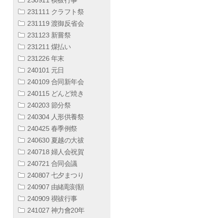
231111 クラフト祭
231119 渡御反省会
231123 新嘗祭
231211 煤払い
231226 年末
240101 元日
240109 合同新年会
240115 どんど焼き
240203 節分祭
240304 人形供養祭
240425 春季例祭
240630 夏越の大祓
240718 婦人会祝賀
240721 合同会議
240807 七夕まつり
240907 由緒彫刻額
240909 禊祓行事
241027 神力會20年