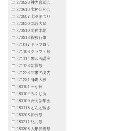
270523 神力會総会
270618 実務研究会
270807 七夕まつり
270830 臨時大祭
270910 随神木彫
270913 禊祓行事
271017 ドラマロケ
271106 クラフト祭
271114 朱印等講座
271123 新嘗祭
271223 年末の境内
271231 師走大祓
280101 三が日
280102 みくじ所
280109 合同新年会
280115 どんど焼き
280203 節分祭
280211 紀元祭
280306 人形供養祭