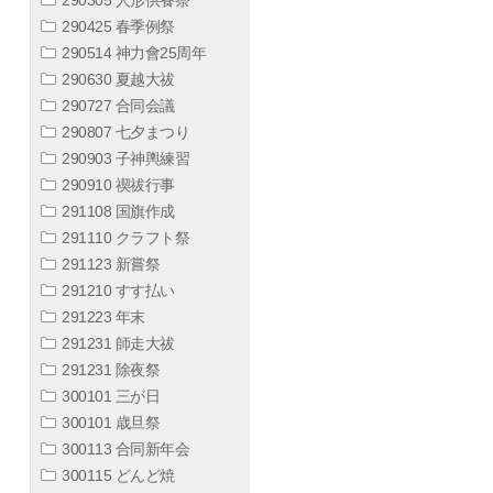
290425 春季例祭
290514 神力會25周年
290630 夏越大祓
290727 合同会議
290807 七夕まつり
290903 子神輿練習
290910 禊祓行事
291108 国旗作成
291110 クラフト祭
291123 新嘗祭
291210 すす払い
291223 年末
291231 師走大祓
291231 除夜祭
300101 三が日
300101 歳旦祭
300113 合同新年会
300115 どんど焼