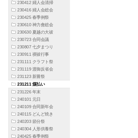
230412 婦人会清掃
230416 婦人会総会
230425 春季例祭
230610 神力會総会
230630 夏越の大祓
230723 合同会議
230807 七夕まつり
230911 禊祓行事
231111 クラフト祭
231119 渡御反省会
231123 新嘗祭
231211 煤払い
231226 年末
240101 元日
240109 合同新年会
240115 どんど焼き
240203 節分祭
240304 人形供養祭
240425 春季例祭