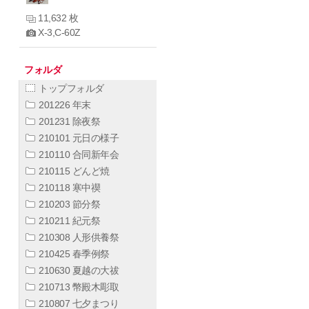
11,632 枚
X-3,C-60Z
フォルダ
トップフォルダ
201226 年末
201231 除夜祭
210101 元日の様子
210110 合同新年会
210115 どんど焼
210118 寒中禊
210203 節分祭
210211 紀元祭
210308 人形供養祭
210425 春季例祭
210630 夏越の大祓
210713 幣殿木彫取
210807 七夕まつり