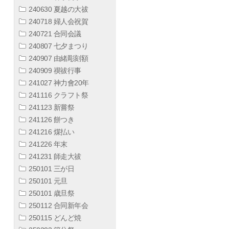
240630 夏越の大祓
240718 婦人会祝賀
240721 合同会議
240807 七夕まつり
240907 由緒彫刻額
240909 禊祓行事
241027 神力會20年
241116 クラフト祭
241123 新嘗祭
241126 餅つき
241216 煤払い
241226 年末
241231 師走大祓
250101 三が日
250101 元旦
250101 歳旦祭
250112 合同新年会
250115 どんど焼