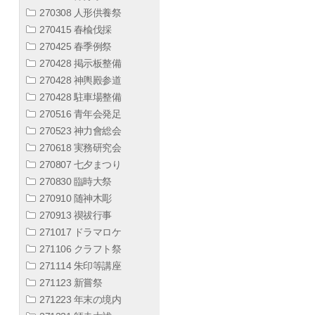
270308 人形供養祭
270415 春楡伐採
270425 春季例祭
270428 掲示板整備
270428 神輿殿参道
270428 駐車場整備
270516 青年会発足
270523 神力會総会
270618 実務研究会
270807 七夕まつり
270830 臨時大祭
270910 随神木彫
270913 禊祓行事
271017 ドラマロケ
271106 クラフト祭
271114 朱印等講座
271123 新嘗祭
271223 年末の境内