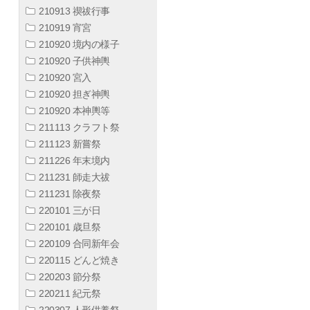
210913 禊祓行事
210919 宵宮
210920 境内の様子
210920 子供神輿
210920 宮入
210920 担ぎ神輿
210920 本神輿等
211113 クラフト祭
211123 新嘗祭
211226 年末境内
211231 師走大祓
211231 除夜祭
220101 三が日
220101 歳旦祭
220109 合同新年会
220115 どんど焼き
220203 節分祭
220211 紀元祭
220307 人形供養祭