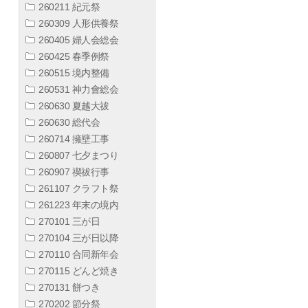
260211 紀元祭
260309 人形供養祭
260405 婦人会総会
260425 春季例祭
260515 境内整備
260531 神力會総会
260630 夏越大祓
260630 総代会
260714 擁壁工事
260807 七夕まつり
260907 禊祓行事
261107 クラフト祭
261223 年末の境内
270101 三が日
270104 三が日以降
270110 合同新年会
270115 どんど焼き
270131 餅つき
270202 節分祭