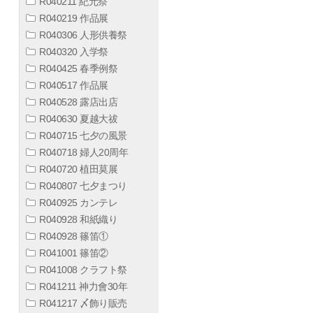
R040211 紀元祭
R040219 作品展
R040306 人形供養祭
R040320 入学祭
R040425 春季例祭
R040517 作品展
R040528 露店出店
R040630 夏越大祓
R040715 七夕の風景
R040718 婦人20周年
R040720 植田莫展
R040807 七夕まつり
R040925 カンテレ
R040928 和紙織り
R040928 篠笛①
R041001 篠笛②
R041008 クラフト祭
R041211 神力會30年
R041217 〆飾り販売