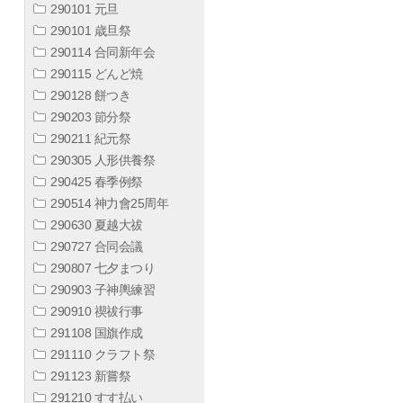
290101 元旦
290101 歳旦祭
290114 合同新年会
290115 どんど焼
290128 餅つき
290203 節分祭
290211 紀元祭
290305 人形供養祭
290425 春季例祭
290514 神力會25周年
290630 夏越大祓
290727 合同会議
290807 七夕まつり
290903 子神輿練習
290910 禊祓行事
291108 国旗作成
291110 クラフト祭
291123 新嘗祭
291210 すす払い