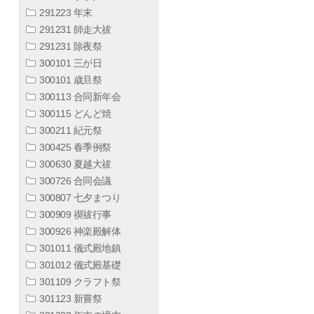
291223 年末
291231 師走大祓
291231 除夜祭
300101 三が日
300101 歳旦祭
300113 合同新年会
300115 どんど焼
300211 紀元祭
300425 春季例祭
300630 夏越大祓
300726 合同会議
300807 七夕まつり
300909 禊祓行事
300926 神楽殿解体
301011 儀式殿地鎮
301012 儀式殿基礎
301109 クラフト祭
301123 新嘗祭