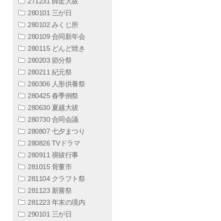
271231 師走大祓
280101 三が日
280102 みくじ所
280109 合同新年会
280115 どんど焼き
280203 節分祭
280211 紀元祭
280306 人形供養祭
280425 春季例祭
280630 夏越大祓
280730 合同会議
280807 七夕まつり
280826 TVドラマ
280911 禊祓行事
281015 骨董市
281104 クラフト祭
281123 新嘗祭
281223 年末の境内
290101 三が日