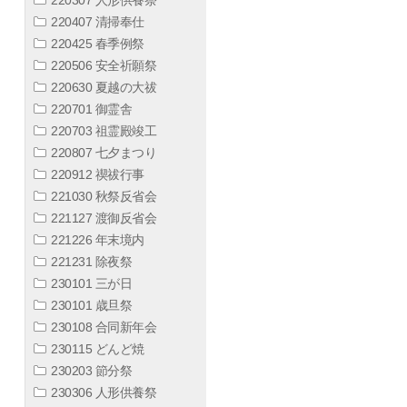
220407 清掃奉仕
220425 春季例祭
220506 安全祈願祭
220630 夏越の大祓
220701 御霊舎
220703 祖霊殿竣工
220807 七夕まつり
220912 禊祓行事
221030 秋祭反省会
221127 渡御反省会
221226 年末境内
221231 除夜祭
230101 三が日
230101 歳旦祭
230108 合同新年会
230115 どんど焼
230203 節分祭
230306 人形供養祭