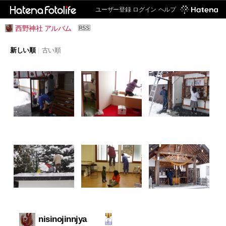
ユーザー登録
ログイン
ヘルプ
西野神社 アルバム
新しい順
|
古い順
nisinojinnjya