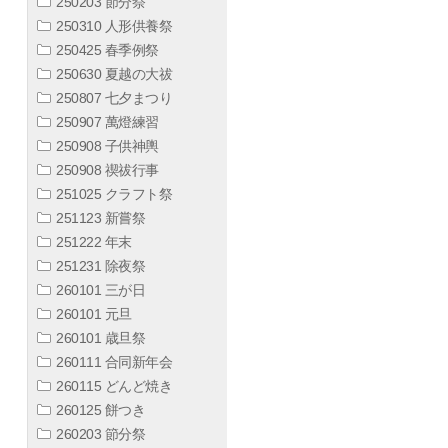
250203 節分祭
250310 人形供養祭
250425 春季例祭
250630 夏越の大祓
250807 七夕まつり
250907 萬燈練習
250908 子供神輿
250908 禊祓行事
251025 クラフト祭
251123 新嘗祭
251222 年末
251231 除夜祭
260101 三が日
260101 元旦
260101 歳旦祭
260111 合同新年会
260115 どんど焼き
260125 餅つき
260203 節分祭