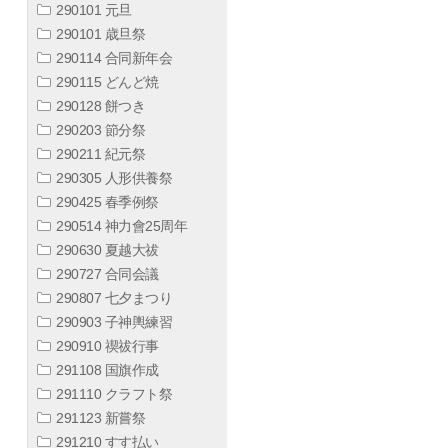
290101 元旦
290101 歳旦祭
290114 合同新年会
290115 どんど焼
290128 餅つき
290203 節分祭
290211 紀元祭
290305 人形供養祭
290425 春季例祭
290514 神力會25周年
290630 夏越大祓
290727 合同会議
290807 七夕まつり
290903 子神輿練習
290910 禊祓行事
291108 国旗作成
291110 クラフト祭
291123 新嘗祭
291210 すす払い