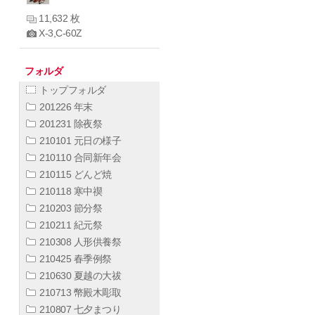
11,632 枚
X-3,C-60Z
フォルダ
トップフォルダ
201226 年末
201231 除夜祭
210101 元日の様子
210110 合同新年会
210115 どんど焼
210118 寒中禊
210203 節分祭
210211 紀元祭
210308 人形供養祭
210425 春季例祭
210630 夏越の大祓
210713 幣殿木彫取
210807 七夕まつり