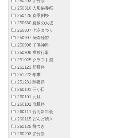
250203 節分祭
250310 人形供養祭
250425 春季例祭
250630 夏越の大祓
250807 七夕まつり
250907 萬燈練習
250908 子供神輿
250908 禊祓行事
251025 クラフト祭
251123 新嘗祭
251222 年末
251231 除夜祭
260101 三が日
260101 元旦
260101 歳旦祭
260111 合同新年会
260115 どんど焼き
260125 餅つき
260203 節分祭