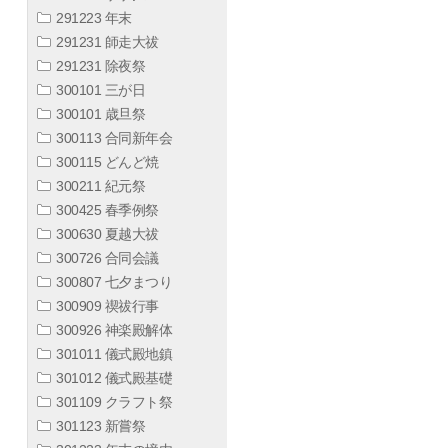
291223 年末
291231 師走大祓
291231 除夜祭
300101 三が日
300101 歳旦祭
300113 合同新年会
300115 どんど焼
300211 紀元祭
300425 春季例祭
300630 夏越大祓
300726 合同会議
300807 七夕まつり
300909 禊祓行事
300926 神楽殿解体
301011 儀式殿地鎮
301012 儀式殿基礎
301109 クラフト祭
301123 新嘗祭