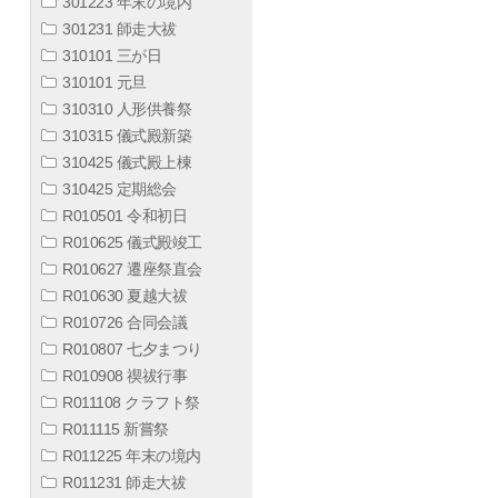
301223 年末の境内
301231 師走大祓
310101 三が日
310101 元旦
310310 人形供養祭
310315 儀式殿新築
310425 儀式殿上棟
310425 定期総会
R010501 令和初日
R010625 儀式殿竣工
R010627 遷座祭直会
R010630 夏越大祓
R010726 合同会議
R010807 七夕まつり
R010908 禊祓行事
R011108 クラフト祭
R011115 新嘗祭
R011225 年末の境内
R011231 師走大祓