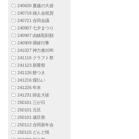
240630 夏越の大祓
240718 婦人会祝賀
240721 合同会議
240807 七夕まつり
240907 由緒彫刻額
240909 禊祓行事
241027 神力會20年
241116 クラフト祭
241123 新嘗祭
241126 餅つき
241216 煤払い
241226 年末
241231 師走大祓
250101 三が日
250101 元旦
250101 歳旦祭
250112 合同新年会
250115 どんど焼