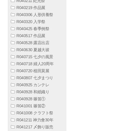
R040211 紀元祭
R040219 作品展
R040306 人形供養祭
R040320 入学祭
R040425 春季例祭
R040517 作品展
R040528 露店出店
R040630 夏越大祓
R040715 七夕の風景
R040718 婦人20周年
R040720 植田莫展
R040807 七夕まつり
R040925 カンテレ
R040928 和紙織り
R040928 篠笛①
R041001 篠笛②
R041008 クラフト祭
R041211 神力會30年
R041217 〆飾り販売