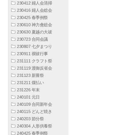
230412 婦人会清掃
230416 婦人会総会
230425 春季例祭
230610 神力會総会
230630 夏越の大祓
230723 合同会議
230807 七夕まつり
230911 禊祓行事
231111 クラフト祭
231119 渡御反省会
231123 新嘗祭
231211 煤払い
231226 年末
240101 元日
240109 合同新年会
240115 どんど焼き
240203 節分祭
240304 人形供養祭
240425 春季例祭