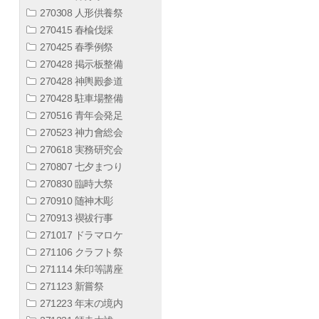
270308 人形供養祭
270415 春楡伐採
270425 春季例祭
270428 掲示板整備
270428 神輿殿参道
270428 駐車場整備
270516 青年会発足
270523 神力會総会
270618 実務研究会
270807 七夕まつり
270830 臨時大祭
270910 随神木彫
270913 禊祓行事
271017 ドラマロケ
271106 クラフト祭
271114 朱印等講座
271123 新嘗祭
271223 年末の境内