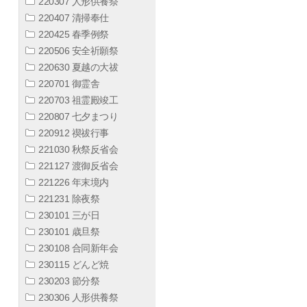
220307 人形供養祭
220407 清掃奉仕
220425 春季例祭
220506 安全祈願祭
220630 夏越の大祓
220701 御霊舎
220703 祖霊殿竣工
220807 七夕まつり
220912 禊祓行事
221030 秋祭反省会
221127 渡御反省会
221226 年末境内
221231 除夜祭
230101 三が日
230101 歳旦祭
230108 合同新年会
230115 どんど焼
230203 節分祭
230306 人形供養祭