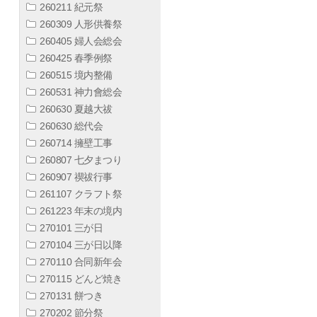
260211 紀元祭
260309 人形供養祭
260405 婦人会総会
260425 春季例祭
260515 境内整備
260531 神力會総会
260630 夏越大祓
260630 総代会
260714 擁壁工事
260807 七夕まつり
260907 禊祓行事
261107 クラフト祭
261223 年末の境内
270101 三が日
270104 三が日以降
270110 合同新年会
270115 どんど焼き
270131 餅つき
270202 節分祭