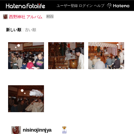
ユーザー登録
ログイン
ヘルプ
西野神社 アルバム
新しい順
|
古い順
nisinojinnjya