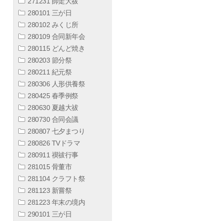
271231 師走大祓
280101 三が日
280102 みくじ所
280109 合同新年会
280115 どんど焼き
280203 節分祭
280211 紀元祭
280306 人形供養祭
280425 春季例祭
280630 夏越大祓
280730 合同会議
280807 七夕まつり
280826 TVドラマ
280911 禊祓行事
281015 骨董市
281104 クラフト祭
281123 新嘗祭
281223 年末の境内
290101 三が日