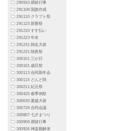
290910 禊祓行事
291108 国旗作成
291110 クラフト祭
291123 新嘗祭
291210 すす払い
291223 年末
291231 師走大祓
291231 除夜祭
300101 三が日
300101 歳旦祭
300113 合同新年会
300115 どんど焼
300211 紀元祭
300425 春季例祭
300630 夏越大祓
300726 合同会議
300807 七夕まつり
300909 禊祓行事
300926 神楽殿解体