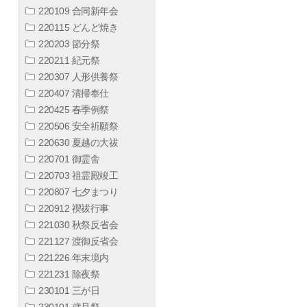
220109 合同新年会
220115 どんど焼き
220203 節分祭
220211 紀元祭
220307 人形供養祭
220407 清掃奉仕
220425 春季例祭
220506 安全祈願祭
220630 夏越の大祓
220701 御霊舎
220703 祖霊殿竣工
220807 七夕まつり
220912 禊祓行事
221030 秋祭反省会
221127 渡御反省会
221226 年末境内
221231 除夜祭
230101 三が日
230101 歳旦祭