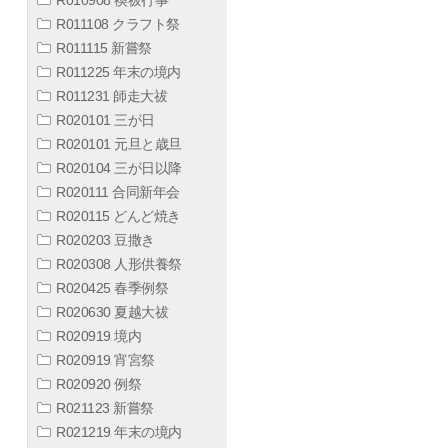
R011108 クラフト祭
R011115 新嘗祭
R011225 年末の境内
R011231 師走大祓
R020101 三が日
R020101 元旦と歳旦
R020104 三が日以降
R020111 合同新年会
R020115 どんど焼き
R020203 豆撒き
R020308 人形供養祭
R020425 春季例祭
R020630 夏越大祓
R020919 境内
R020919 宵宮祭
R020920 例祭
R021123 新嘗祭
R021219 年末の境内