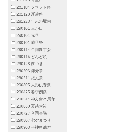
281104 クラフト祭
281123 新嘗祭
281223 年末の境内
290101 三が日
290101 元旦
290101 歳旦祭
290114 合同新年会
290115 どんど焼
290128 餅つき
290203 節分祭
290211 紀元祭
290305 人形供養祭
290425 春季例祭
290514 神力會25周年
290630 夏越大祓
290727 合同会議
290807 七夕まつり
290903 子神輿練習