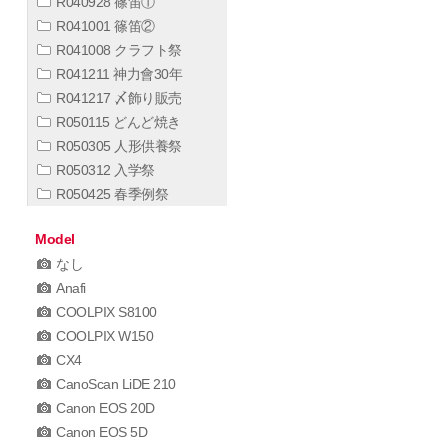
R040928 篠笛①
R041001 篠笛②
R041008 クラフト祭
R041211 神力會30年
R041217 〆飾り販売
R050115 どんど焼き
R050305 人形供養祭
R050312 入学祭
R050425 春季例祭
Model
なし
Anafi
COOLPIX S8100
COOLPIX W150
CX4
CanoScan LiDE 210
Canon EOS 20D
Canon EOS 5D