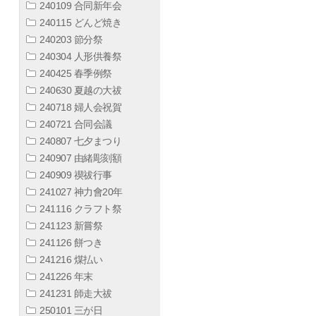
240109 合同新年会
240115 どんど焼き
240203 節分祭
240304 人形供養祭
240425 春季例祭
240630 夏越の大祓
240718 婦人会祝賀
240721 合同会議
240807 七夕まつり
240907 由緒彫刻額
240909 禊祓行事
241027 神力會20年
241116 クラフト祭
241123 新嘗祭
241126 餅つき
241216 煤払い
241226 年末
241231 師走大祓
250101 三が日