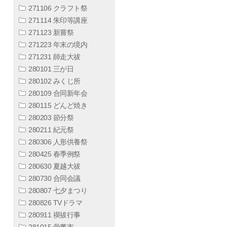
271106 クラフト祭
271114 朱印等講座
271123 新嘗祭
271223 年末の境内
271231 師走大祓
280101 三が日
280102 みくじ所
280109 合同新年会
280115 どんど焼き
280203 節分祭
280211 紀元祭
280306 人形供養祭
280425 春季例祭
280630 夏越大祓
280730 合同会議
280807 七夕まつり
280826 TVドラマ
280911 禊祓行事
281015 骨董市