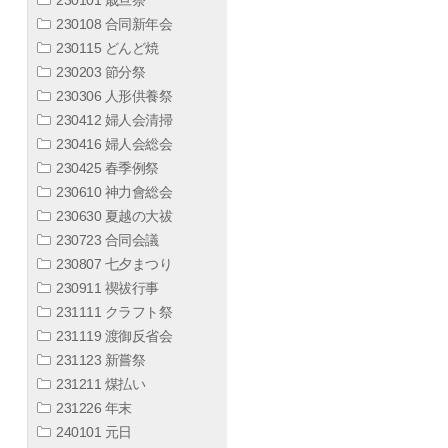
230108 合同新年会
230115 どんど焼
230203 節分祭
230306 人形供養祭
230412 婦人会清掃
230416 婦人会総会
230425 春季例祭
230610 神力會総会
230630 夏越の大祓
230723 合同会議
230807 七夕まつり
230911 禊祓行事
231111 クラフト祭
231119 渡御反省会
231123 新嘗祭
231211 煤払い
231226 年末
240101 元日