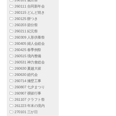
260111 合同新年会
260115 どんど焼き
260125 餅つき
260203 節分祭
260211 紀元祭
260309 人形供養祭
260405 婦人会総会
260425 春季例祭
260515 境内整備
260531 神力會総会
260630 夏越大祓
260630 総代会
260714 擁壁工事
260807 七夕まつり
260907 禊祓行事
261107 クラフト祭
261223 年末の境内
270101 三が日