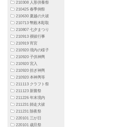
210308 人形供養祭
210425 春季例祭
210630 夏越の大祓
210713 幣殿木彫取
210807 七夕まつり
210913 禊祓行事
210919 宵宮
210920 境内の様子
210920 子供神輿
210920 宮入
210920 担ぎ神輿
210920 本神輿等
211113 クラフト祭
211123 新嘗祭
211226 年末境内
211231 師走大祓
211231 除夜祭
220101 三が日
220101 歳旦祭