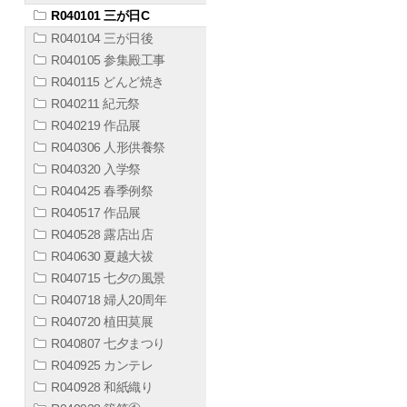
R040101 三が日C
R040104 三が日後
R040105 参集殿工事
R040115 どんど焼き
R040211 紀元祭
R040219 作品展
R040306 人形供養祭
R040320 入学祭
R040425 春季例祭
R040517 作品展
R040528 露店出店
R040630 夏越大祓
R040715 七夕の風景
R040718 婦人20周年
R040720 植田莫展
R040807 七夕まつり
R040925 カンテレ
R040928 和紙織り