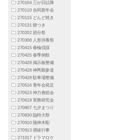
270104 三が日以降
270110 合同新年会
270115 どんど焼き
270131 餅つき
270202 節分祭
270308 人形供養祭
270415 春楡伐採
270425 春季例祭
270428 掲示板整備
270428 神輿殿参道
270428 駐車場整備
270516 青年会発足
270523 神力會総会
270618 実務研究会
270807 七夕まつり
270830 臨時大祭
270910 随神木彫
270913 禊祓行事
271017 ドラマロケ