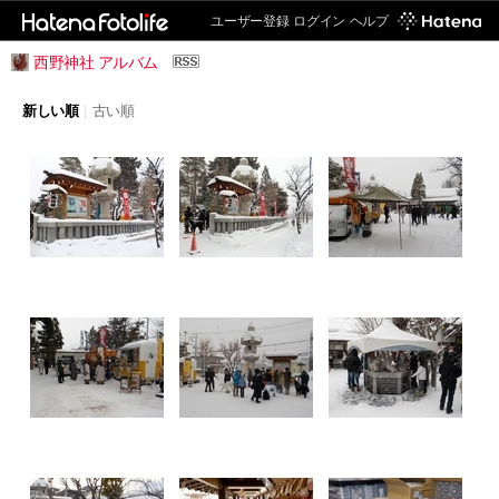
ユーザー登録
ログイン
ヘルプ
西野神社 アルバム
新しい順
|
古い順