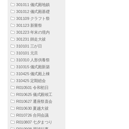
301011 儀式殿地鎮
301012 儀式殿基礎
301109 クラフト祭
301123 新嘗祭
301223 年末の境内
301231 師走大祓
310101 三が日
310101 元旦
310310 人形供養祭
310315 儀式殿新築
310425 儀式殿上棟
310425 定期総会
R010501 令和初日
R010625 儀式殿竣工
R010627 遷座祭直会
R010630 夏越大祓
R010726 合同会議
R010807 七夕まつり
R010908 禊祓行事