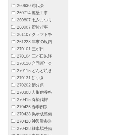
260630 総代会
260714 擁壁工事
260807 七夕まつり
260907 禊祓行事
261107 クラフト祭
261223 年末の境内
270101 三が日
270104 三が日以降
270110 合同新年会
270115 どんど焼き
270131 餅つき
270202 節分祭
270308 人形供養祭
270415 春楡伐採
270425 春季例祭
270428 掲示板整備
270428 神輿殿参道
270428 駐車場整備