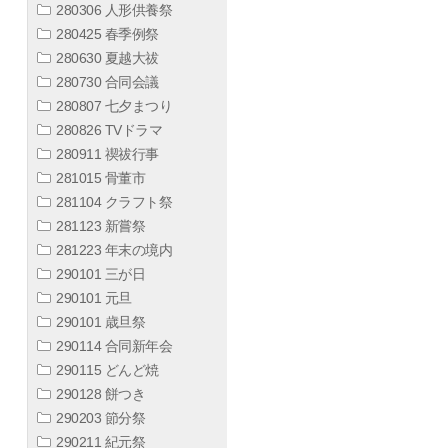
280306 人形供養祭
280425 春季例祭
280630 夏越大祓
280730 合同会議
280807 七夕まつり
280826 TVドラマ
280911 禊祓行事
281015 骨董市
281104 クラフト祭
281123 新嘗祭
281223 年末の境内
290101 三が日
290101 元旦
290101 歳旦祭
290114 合同新年会
290115 どんど焼
290128 餅つき
290203 節分祭
290211 紀元祭