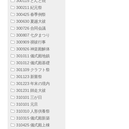
300115 どんど焼
300211 紀元祭
300425 春季例祭
300630 夏越大祓
300726 合同会議
300807 七夕まつり
300909 禊祓行事
300926 神楽殿解体
301011 儀式殿地鎮
301012 儀式殿基礎
301109 クラフト祭
301123 新嘗祭
301223 年末の境内
301231 師走大祓
310101 三が日
310101 元旦
310310 人形供養祭
310315 儀式殿新築
310425 儀式殿上棟