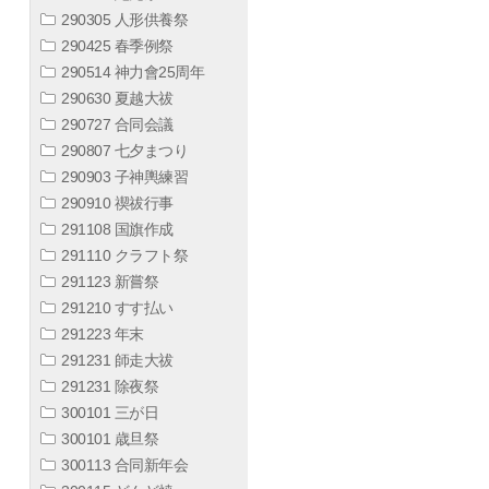
290305 人形供養祭
290425 春季例祭
290514 神力會25周年
290630 夏越大祓
290727 合同会議
290807 七夕まつり
290903 子神輿練習
290910 禊祓行事
291108 国旗作成
291110 クラフト祭
291123 新嘗祭
291210 すす払い
291223 年末
291231 師走大祓
291231 除夜祭
300101 三が日
300101 歳旦祭
300113 合同新年会