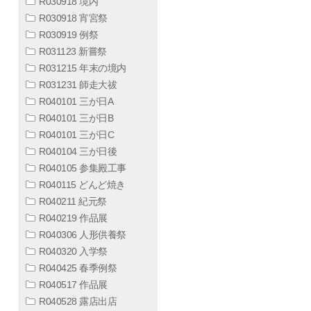
R030918 境内
R030918 宵宮祭
R030919 例祭
R031123 新嘗祭
R031215 年末の境内
R031231 師走大祓
R040101 三が日A
R040101 三が日B
R040101 三が日C
R040104 三が日後
R040105 参集殿工事
R040115 どんど焼き
R040211 紀元祭
R040219 作品展
R040306 人形供養祭
R040320 入学祭
R040425 春季例祭
R040517 作品展
R040528 露店出店