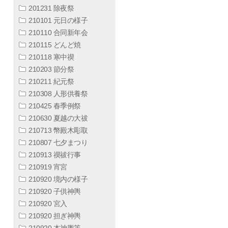
201231 除夜祭
210101 元日の様子
210110 合同新年会
210115 どんど焼
210118 寒中禊
210203 節分祭
210211 紀元祭
210308 人形供養祭
210425 春季例祭
210630 夏越の大祓
210713 幣殿木彫取
210807 七夕まつり
210913 禊祓行事
210919 宵宮
210920 境内の様子
210920 子供神輿
210920 宮入
210920 担ぎ神輿
210920 本神輿等