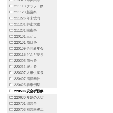
211113 クラフト祭
211123 新嘗祭
211226 年末境内
211231 師走大祓
211231 除夜祭
220101 三が日
220101 歳旦祭
220109 合同新年会
220115 どんど焼き
220203 節分祭
220211 紀元祭
220307 人形供養祭
220407 清掃奉仕
220425 春季例祭
220506 安全祈願祭
220630 夏越の大祓
220701 御霊舎
220703 祖霊殿竣工