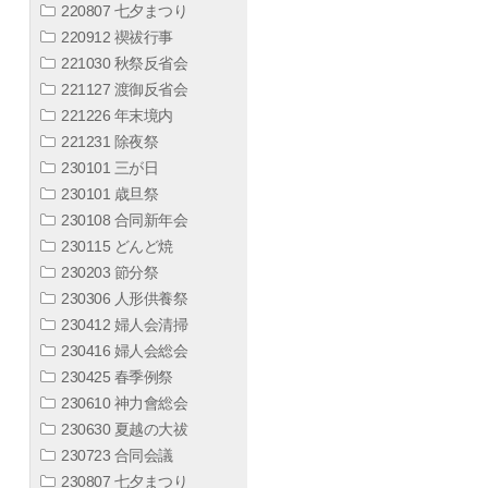
220807 七夕まつり
220912 禊祓行事
221030 秋祭反省会
221127 渡御反省会
221226 年末境内
221231 除夜祭
230101 三が日
230101 歳旦祭
230108 合同新年会
230115 どんど焼
230203 節分祭
230306 人形供養祭
230412 婦人会清掃
230416 婦人会総会
230425 春季例祭
230610 神力會総会
230630 夏越の大祓
230723 合同会議
230807 七夕まつり