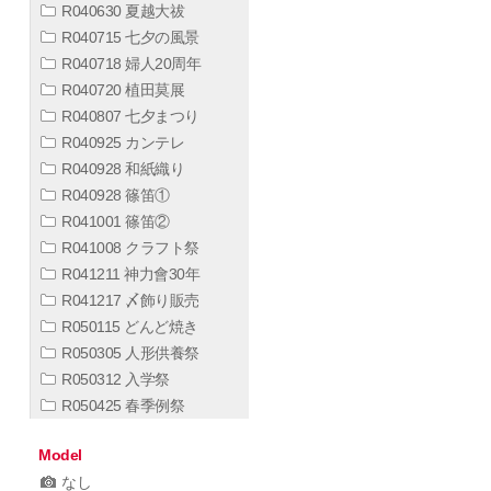
R040630 夏越大祓
R040715 七夕の風景
R040718 婦人20周年
R040720 植田莫展
R040807 七夕まつり
R040925 カンテレ
R040928 和紙織り
R040928 篠笛①
R041001 篠笛②
R041008 クラフト祭
R041211 神力會30年
R041217 〆飾り販売
R050115 どんど焼き
R050305 人形供養祭
R050312 入学祭
R050425 春季例祭
Model
なし