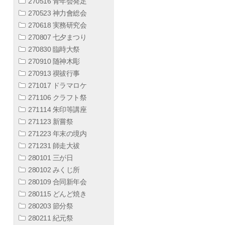
270516 青年会発足
270523 神力會総会
270618 実務研究会
270807 七夕まつり
270830 臨時大祭
270910 随神木彫
270913 禊祓行事
271017 ドラマロケ
271106 クラフト祭
271114 朱印等講座
271123 新嘗祭
271223 年末の境内
271231 師走大祓
280101 三が日
280102 みくじ所
280109 合同新年会
280115 どんど焼き
280203 節分祭
280211 紀元祭