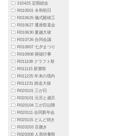
310425 定期総会
R010501 令和初日
R010625 儀式殿竣工
R010627 遷座祭直会
R010630 夏越大祓
R010726 合同会議
R010807 七夕まつり
R010908 禊祓行事
R011108 クラフト祭
R011115 新嘗祭
R011225 年末の境内
R011231 師走大祓
R020101 三が日
R020101 元旦と歳旦
R020104 三が日以降
R020111 合同新年会
R020115 どんど焼き
R020203 豆撒き
R020308 人形供養祭