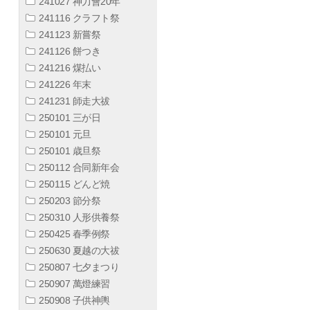
241027 神力會20年
241116 クラフト祭
241123 新嘗祭
241126 餅つき
241216 煤払い
241226 年末
241231 師走大祓
250101 三が日
250101 元旦
250101 歳旦祭
250112 合同新年会
250115 どんど焼
250203 節分祭
250310 人形供養祭
250425 春季例祭
250630 夏越の大祓
250807 七夕まつり
250907 萬燈練習
250908 子供神輿