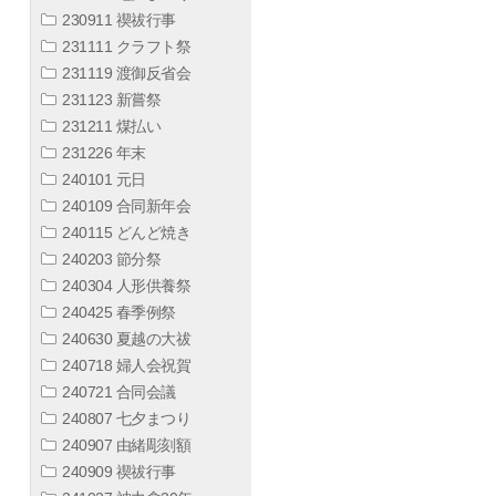
230911 禊祓行事
231111 クラフト祭
231119 渡御反省会
231123 新嘗祭
231211 煤払い
231226 年末
240101 元日
240109 合同新年会
240115 どんど焼き
240203 節分祭
240304 人形供養祭
240425 春季例祭
240630 夏越の大祓
240718 婦人会祝賀
240721 合同会議
240807 七夕まつり
240907 由緒彫刻額
240909 禊祓行事