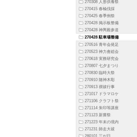
270308 人形供養祭
270415 春楡伐採
270425 春季例祭
270428 掲示板整備
270428 神輿殿参道
270428 駐車場整備
270516 青年会発足
270523 神力會総会
270618 実務研究会
270807 七夕まつり
270830 臨時大祭
270910 随神木彫
270913 禊祓行事
271017 ドラマロケ
271106 クラフト祭
271114 朱印等講座
271123 新嘗祭
271223 年末の境内
271231 師走大祓
280101 三が日