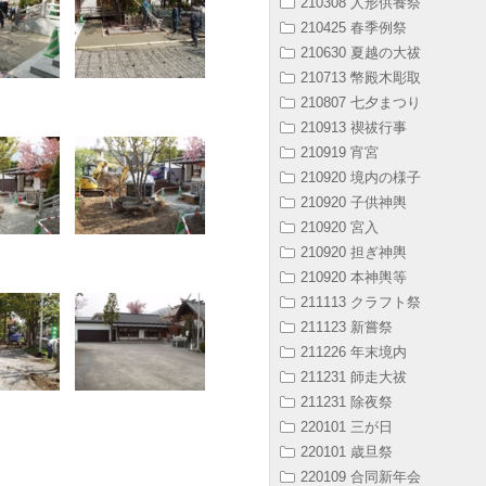
210308 人形供養祭
210425 春季例祭
210630 夏越の大祓
210713 幣殿木彫取
210807 七夕まつり
210913 禊祓行事
210919 宵宮
210920 境内の様子
210920 子供神輿
210920 宮入
210920 担ぎ神輿
210920 本神輿等
211113 クラフト祭
211123 新嘗祭
211226 年末境内
211231 師走大祓
211231 除夜祭
220101 三が日
220101 歳旦祭
220109 合同新年会