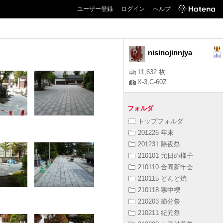
ユーザー登録
ログイン
ヘルプ
nisinojinnjya
11,632 枚
X-3,C-60Z
フォルダ
トップフォルダ
201226 年末
201231 除夜祭
210101 元日の様子
210110 合同新年会
210115 どんど焼
210118 寒中禊
210203 節分祭
210211 紀元祭