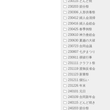
230115 どんど焼
230203 節分祭
230306 人形供養祭
230412 婦人会清掃
230416 婦人会総会
230425 春季例祭
230610 神力會総会
230630 夏越の大祓
230723 合同会議
230807 七夕まつり
230911 禊祓行事
231111 クラフト祭
231119 渡御反省会
231123 新嘗祭
231211 煤払い
231226 年末
240101 元日
240109 合同新年会
240115 どんど焼き
240203 節分祭