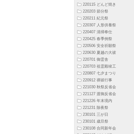
220115 どんど焼き
220203 節分祭
220211 紀元祭
220307 人形供養祭
220407 清掃奉仕
220425 春季例祭
220506 安全祈願祭
220630 夏越の大祓
220701 御霊舎
220703 祖霊殿竣工
220807 七夕まつり
220912 禊祓行事
221030 秋祭反省会
221127 渡御反省会
221226 年末境内
221231 除夜祭
230101 三が日
230101 歳旦祭
230108 合同新年会