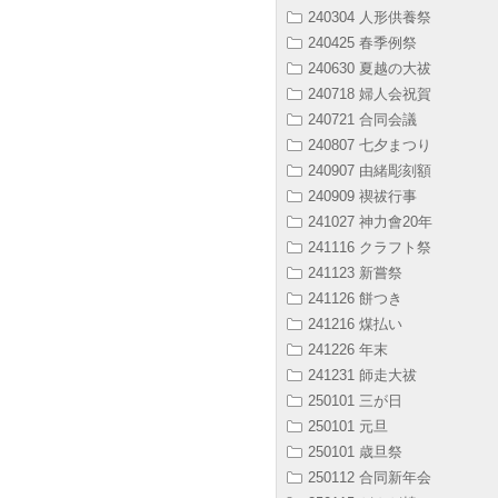
240304 人形供養祭
240425 春季例祭
240630 夏越の大祓
240718 婦人会祝賀
240721 合同会議
240807 七夕まつり
240907 由緒彫刻額
240909 禊祓行事
241027 神力會20年
241116 クラフト祭
241123 新嘗祭
241126 餅つき
241216 煤払い
241226 年末
241231 師走大祓
250101 三が日
250101 元旦
250101 歳旦祭
250112 合同新年会