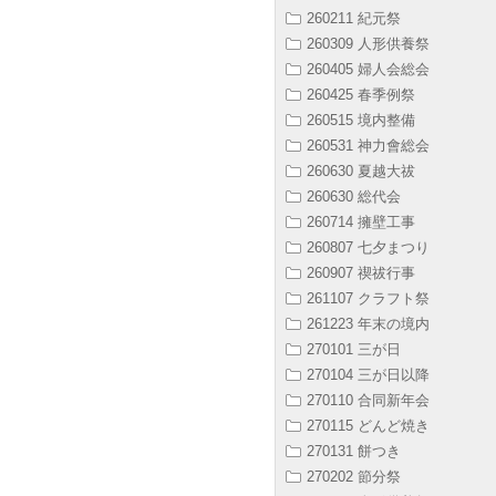
260211 紀元祭
260309 人形供養祭
260405 婦人会総会
260425 春季例祭
260515 境内整備
260531 神力會総会
260630 夏越大祓
260630 総代会
260714 擁壁工事
260807 七夕まつり
260907 禊祓行事
261107 クラフト祭
261223 年末の境内
270101 三が日
270104 三が日以降
270110 合同新年会
270115 どんど焼き
270131 餅つき
270202 節分祭