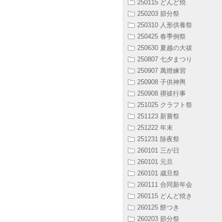
250115 どんど焼
250203 節分祭
250310 人形供養祭
250425 春季例祭
250630 夏越の大祓
250807 七夕まつり
250907 萬燈練習
250908 子供神輿
250908 禊祓行事
251025 クラフト祭
251123 新嘗祭
251222 年末
251231 除夜祭
260101 三が日
260101 元旦
260101 歳旦祭
260111 合同新年会
260115 どんど焼き
260125 餅つき
260203 節分祭