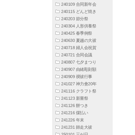
240109 合同新年会
240115 どんど焼き
240203 節分祭
240304 人形供養祭
240425 春季例祭
240630 夏越の大祓
240718 婦人会祝賀
240721 合同会議
240807 七夕まつり
240907 由緒彫刻額
240909 禊祓行事
241027 神力會20年
241116 クラフト祭
241123 新嘗祭
241126 餅つき
241216 煤払い
241226 年末
241231 師走大祓
250101 三が日