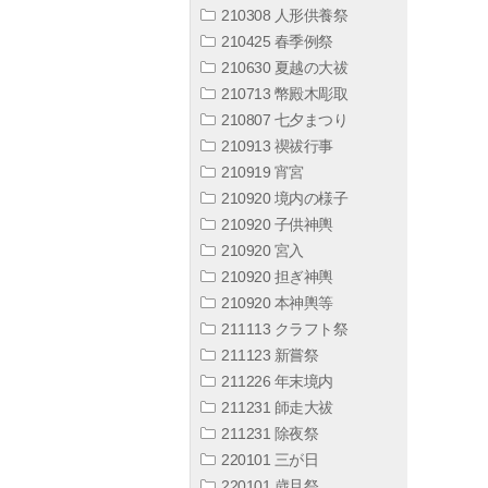
210308 人形供養祭
210425 春季例祭
210630 夏越の大祓
210713 幣殿木彫取
210807 七夕まつり
210913 禊祓行事
210919 宵宮
210920 境内の様子
210920 子供神輿
210920 宮入
210920 担ぎ神輿
210920 本神輿等
211113 クラフト祭
211123 新嘗祭
211226 年末境内
211231 師走大祓
211231 除夜祭
220101 三が日
220101 歳旦祭