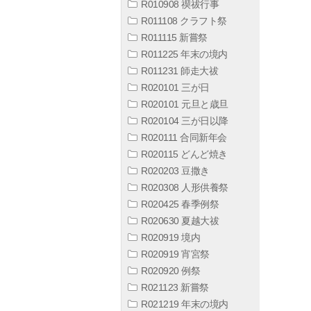
R010908 禊祓行事
R011108 クラフト祭
R011115 新嘗祭
R011225 年末の境内
R011231 師走大祓
R020101 三が日
R020101 元旦と歳旦
R020104 三が日以降
R020111 合同新年会
R020115 どんど焼き
R020203 豆撒き
R020308 人形供養祭
R020425 春季例祭
R020630 夏越大祓
R020919 境内
R020919 宵宮祭
R020920 例祭
R021123 新嘗祭
R021219 年末の境内