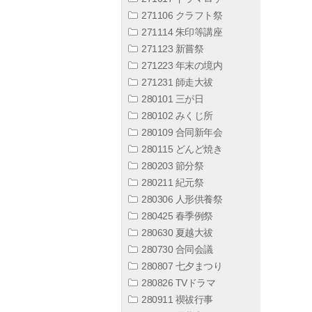
271106 クラフト祭
271114 朱印等講座
271123 新嘗祭
271223 年末の境内
271231 師走大祓
280101 三が日
280102 みくじ所
280109 合同新年会
280115 どんど焼き
280203 節分祭
280211 紀元祭
280306 人形供養祭
280425 春季例祭
280630 夏越大祓
280730 合同会議
280807 七夕まつり
280826 TVドラマ
280911 禊祓行事