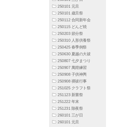
250101 元旦
250101 歳旦祭
250112 合同新年会
250115 どんど焼
250203 節分祭
250310 人形供養祭
250425 春季例祭
250630 夏越の大祓
250807 七夕まつり
250907 萬燈練習
250908 子供神輿
250908 禊祓行事
251025 クラフト祭
251123 新嘗祭
251222 年末
251231 除夜祭
260101 三が日
260101 元旦