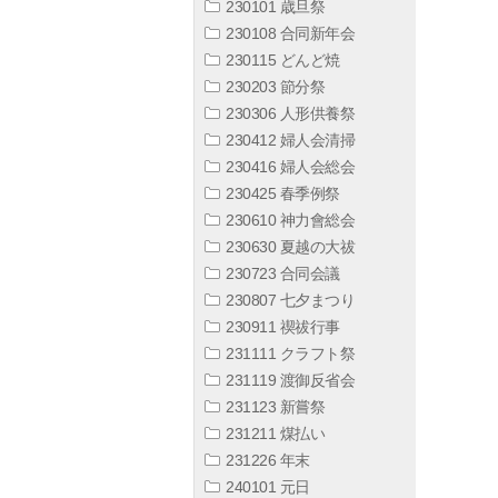
230101 歳旦祭
230108 合同新年会
230115 どんど焼
230203 節分祭
230306 人形供養祭
230412 婦人会清掃
230416 婦人会総会
230425 春季例祭
230610 神力會総会
230630 夏越の大祓
230723 合同会議
230807 七夕まつり
230911 禊祓行事
231111 クラフト祭
231119 渡御反省会
231123 新嘗祭
231211 煤払い
231226 年末
240101 元日