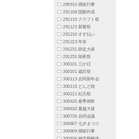
290910 禊祓行事
291108 国旗作成
291110 クラフト祭
291123 新嘗祭
291210 すす払い
291223 年末
291231 師走大祓
291231 除夜祭
300101 三が日
300101 歳旦祭
300113 合同新年会
300115 どんど焼
300211 紀元祭
300425 春季例祭
300630 夏越大祓
300726 合同会議
300807 七夕まつり
300909 禊祓行事
300926 神楽殿解体