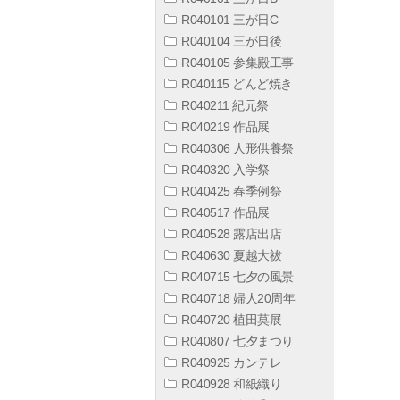
R040101 三が日C
R040104 三が日後
R040105 参集殿工事
R040115 どんど焼き
R040211 紀元祭
R040219 作品展
R040306 人形供養祭
R040320 入学祭
R040425 春季例祭
R040517 作品展
R040528 露店出店
R040630 夏越大祓
R040715 七夕の風景
R040718 婦人20周年
R040720 植田莫展
R040807 七夕まつり
R040925 カンテレ
R040928 和紙織り