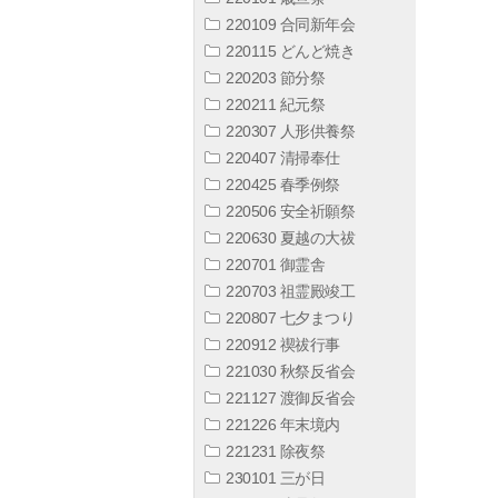
220109 合同新年会
220115 どんど焼き
220203 節分祭
220211 紀元祭
220307 人形供養祭
220407 清掃奉仕
220425 春季例祭
220506 安全祈願祭
220630 夏越の大祓
220701 御霊舎
220703 祖霊殿竣工
220807 七夕まつり
220912 禊祓行事
221030 秋祭反省会
221127 渡御反省会
221226 年末境内
221231 除夜祭
230101 三が日