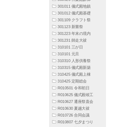
301011 儀式殿地鎮
301012 儀式殿基礎
301109 クラフト祭
301123 新嘗祭
301223 年末の境内
301231 師走大祓
310101 三が日
310101 元旦
310310 人形供養祭
310315 儀式殿新築
310425 儀式殿上棟
310425 定期総会
R010501 令和初日
R010625 儀式殿竣工
R010627 遷座祭直会
R010630 夏越大祓
R010726 合同会議
R010807 七夕まつり