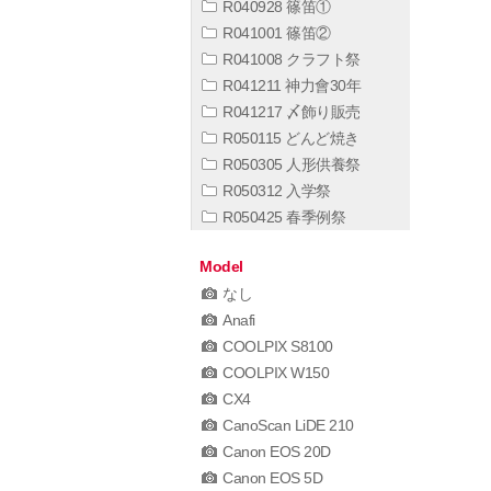
R040928 篠笛①
R041001 篠笛②
R041008 クラフト祭
R041211 神力會30年
R041217 〆飾り販売
R050115 どんど焼き
R050305 人形供養祭
R050312 入学祭
R050425 春季例祭
Model
なし
Anafi
COOLPIX S8100
COOLPIX W150
CX4
CanoScan LiDE 210
Canon EOS 20D
Canon EOS 5D