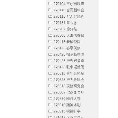
270104 三が日以降
270110 合同新年会
270115 どんど焼き
270131 餅つき
270202 節分祭
270308 人形供養祭
270415 春楡伐採
270425 春季例祭
270428 掲示板整備
270428 神輿殿参道
270428 駐車場整備
270516 青年会発足
270523 神力會総会
270618 実務研究会
270807 七夕まつり
270830 臨時大祭
270910 随神木彫
270913 禊祓行事
271017 ドラマロケ