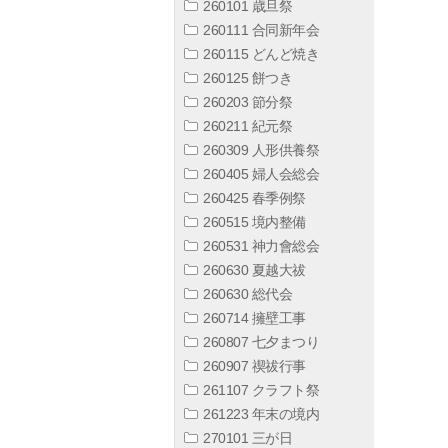
260101 歳旦祭
260111 合同新年会
260115 どんど焼き
260125 餅つき
260203 節分祭
260211 紀元祭
260309 人形供養祭
260405 婦人会総会
260425 春季例祭
260515 境内整備
260531 神力會総会
260630 夏越大祓
260630 総代会
260714 擁壁工事
260807 七夕まつり
260907 禊祓行事
261107 クラフト祭
261223 年末の境内
270101 三が日