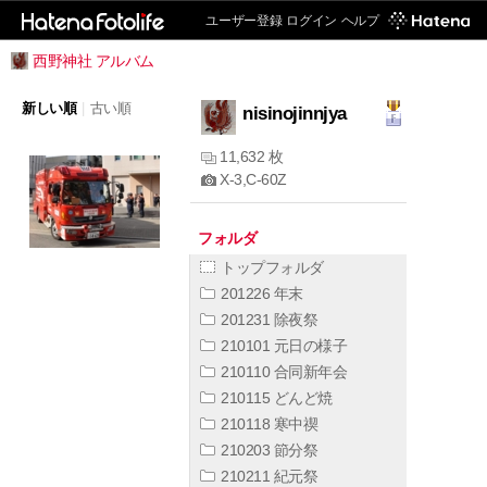
ユーザー登録
ログイン
ヘルプ
西野神社 アルバム
新しい順
|
古い順
nisinojinnjya
11,632 枚
X-3,C-60Z
フォルダ
トップフォルダ
201226 年末
201231 除夜祭
210101 元日の様子
210110 合同新年会
210115 どんど焼
210118 寒中禊
210203 節分祭
210211 紀元祭