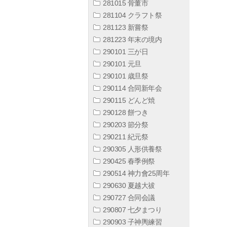
281015 骨董市
281104 クラフト祭
281123 新嘗祭
281223 年末の境内
290101 三が日
290101 元旦
290101 歳旦祭
290114 合同新年会
290115 どんど焼
290128 餅つき
290203 節分祭
290211 紀元祭
290305 人形供養祭
290425 春季例祭
290514 神力會25周年
290630 夏越大祓
290727 合同会議
290807 七夕まつり
290903 子神輿練習