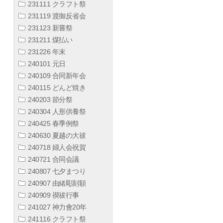
231111 クラフト祭
231119 渡御反省会
231123 新嘗祭
231211 煤払い
231226 年末
240101 元日
240109 合同新年会
240115 どんど焼き
240203 節分祭
240304 人形供養祭
240425 春季例祭
240630 夏越の大祓
240718 婦人会祝賀
240721 合同会議
240807 七夕まつり
240907 由緒彫刻額
240909 禊祓行事
241027 神力會20年
241116 クラフト祭