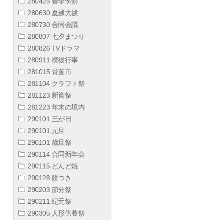
280425 春季例祭
280630 夏越大祓
280730 合同会議
280807 七夕まつり
280826 TVドラマ
280911 禊祓行事
281015 骨董市
281104 クラフト祭
281123 新嘗祭
281223 年末の境内
290101 三が日
290101 元旦
290101 歳旦祭
290114 合同新年会
290115 どんど焼
290128 餅つき
290203 節分祭
290211 紀元祭
290305 人形供養祭