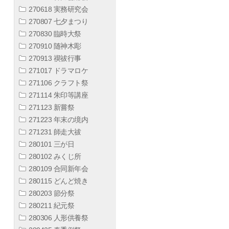
270618 実務研究会
270807 七夕まつり
270830 臨時大祭
270910 随神木彫
270913 禊祓行事
271017 ドラマロケ
271106 クラフト祭
271114 朱印等講座
271123 新嘗祭
271223 年末の境内
271231 師走大祓
280101 三が日
280102 みくじ所
280109 合同新年会
280115 どんど焼き
280203 節分祭
280211 紀元祭
280306 人形供養祭