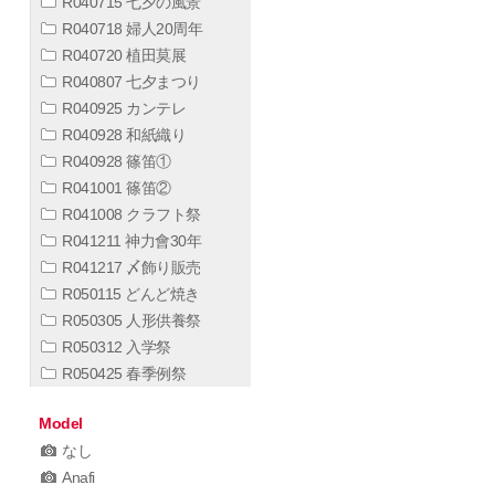
R040715 七夕の風景
R040718 婦人20周年
R040720 植田莫展
R040807 七夕まつり
R040925 カンテレ
R040928 和紙織り
R040928 篠笛①
R041001 篠笛②
R041008 クラフト祭
R041211 神力會30年
R041217 〆飾り販売
R050115 どんど焼き
R050305 人形供養祭
R050312 入学祭
R050425 春季例祭
Model
なし
Anafi