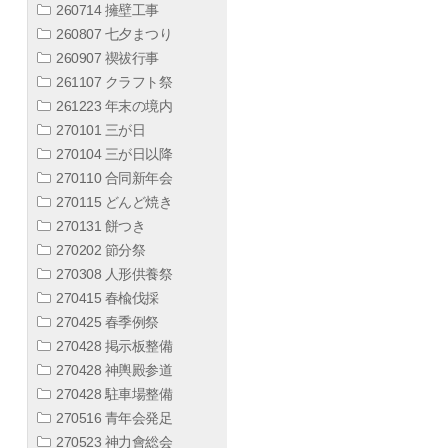
260714 擁壁工事
260807 七夕まつり
260907 禊祓行事
261107 クラフト祭
261223 年末の境内
270101 三が日
270104 三が日以降
270110 合同新年会
270115 どんど焼き
270131 餅つき
270202 節分祭
270308 人形供養祭
270415 春楡伐採
270425 春季例祭
270428 掲示板整備
270428 神輿殿参道
270428 駐車場整備
270516 青年会発足
270523 神力會総会