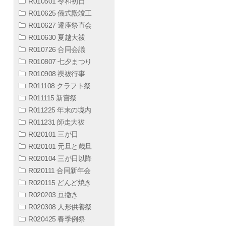
R010501 令和初日
R010625 儀式殿竣工
R010627 遷座祭直会
R010630 夏越大祓
R010726 合同会議
R010807 七夕まつり
R010908 禊祓行事
R011108 クラフト祭
R011115 新嘗祭
R011225 年末の境内
R011231 師走大祓
R020101 三が日
R020101 元旦と歳旦
R020104 三が日以降
R020111 合同新年会
R020115 どんど焼き
R020203 豆撒き
R020308 人形供養祭
R020425 春季例祭