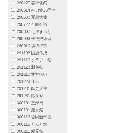
290425 春季例祭
290514 神力會25周年
290630 夏越大祓
290727 合同会議
290807 七夕まつり
290903 子神輿練習
290910 禊祓行事
291108 国旗作成
291110 クラフト祭
291123 新嘗祭
291210 すす払い
291223 年末
291231 師走大祓
291231 除夜祭
300101 三が日
300101 歳旦祭
300113 合同新年会
300115 どんど焼
300211 紀元祭