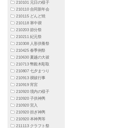
210101 元日の様子
210110 合同新年会
210115 どんど焼
210118 寒中禊
210203 節分祭
210211 紀元祭
210308 人形供養祭
210425 春季例祭
210630 夏越の大祓
210713 幣殿木彫取
210807 七夕まつり
210913 禊祓行事
210919 宵宮
210920 境内の様子
210920 子供神輿
210920 宮入
210920 担ぎ神輿
210920 本神輿等
211113 クラフト祭