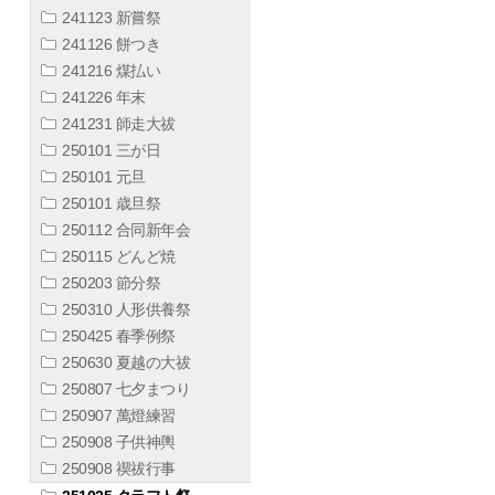
241123 新嘗祭
241126 餅つき
241216 煤払い
241226 年末
241231 師走大祓
250101 三が日
250101 元旦
250101 歳旦祭
250112 合同新年会
250115 どんど焼
250203 節分祭
250310 人形供養祭
250425 春季例祭
250630 夏越の大祓
250807 七夕まつり
250907 萬燈練習
250908 子供神輿
250908 禊祓行事