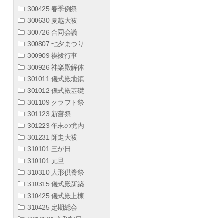
300425 春季例祭
300630 夏越大祓
300726 合同会議
300807 七夕まつり
300909 禊祓行事
300926 神楽殿解体
301011 儀式殿地鎮
301012 儀式殿基礎
301109 クラフト祭
301123 新嘗祭
301223 年末の境内
301231 師走大祓
310101 三が日
310101 元旦
310310 人形供養祭
310315 儀式殿新築
310425 儀式殿上棟
310425 定期総会