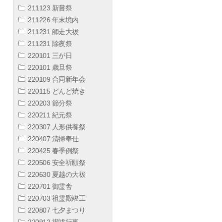
211123 新嘗祭
211226 年末境内
211231 師走大祓
211231 除夜祭
220101 三が日
220101 歳旦祭
220109 合同新年会
220115 どんど焼き
220203 節分祭
220211 紀元祭
220307 人形供養祭
220407 清掃奉仕
220425 春季例祭
220506 安全祈願祭
220630 夏越の大祓
220701 御霊舎
220703 祖霊殿竣工
220807 七夕まつり
220912 禊祓行事