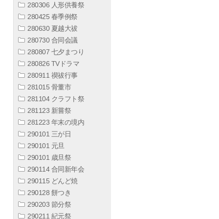
280306 人形供養祭
280425 春季例祭
280630 夏越大祓
280730 合同会議
280807 七夕まつり
280826 TVドラマ
280911 禊祓行事
281015 骨董市
281104 クラフト祭
281123 新嘗祭
281223 年末の境内
290101 三が日
290101 元旦
290101 歳旦祭
290114 合同新年会
290115 どんど焼
290128 餅つき
290203 節分祭
290211 紀元祭