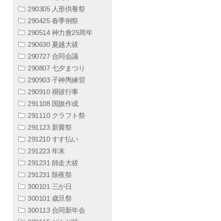
290305 人形供養祭
290425 春季例祭
290514 神力會25周年
290630 夏越大祓
290727 合同会議
290807 七夕まつり
290903 子神輿練習
290910 禊祓行事
291108 国旗作成
291110 クラフト祭
291123 新嘗祭
291210 すす払い
291223 年末
291231 師走大祓
291231 除夜祭
300101 三が日
300101 歳旦祭
300113 合同新年会