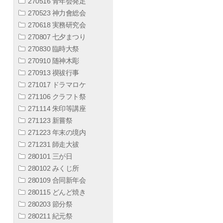
270516 青年会発足
270523 神力會総会
270618 実務研究会
270807 七夕まつり
270830 臨時大祭
270910 随神木彫
270913 禊祓行事
271017 ドラマロケ
271106 クラフト祭
271114 朱印等講座
271123 新嘗祭
271223 年末の境内
271231 師走大祓
280101 三が日
280102 みくじ所
280109 合同新年会
280115 どんど焼き
280203 節分祭
280211 紀元祭