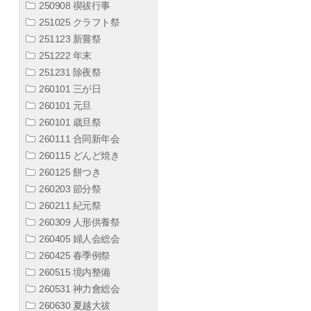
250908 禊祓行事
251025 クラフト祭
251123 新嘗祭
251222 年末
251231 除夜祭
260101 三が日
260101 元旦
260101 歳旦祭
260111 合同新年会
260115 どんど焼き
260125 餅つき
260203 節分祭
260211 紀元祭
260309 人形供養祭
260405 婦人会総会
260425 春季例祭
260515 境内整備
260531 神力會総会
260630 夏越大祓