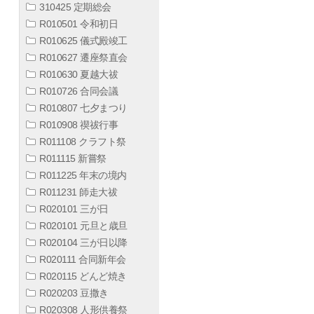
310425 定期総会
R010501 令和初日
R010625 儀式殿竣工
R010627 遷座祭直会
R010630 夏越大祓
R010726 合同会議
R010807 七夕まつり
R010908 禊祓行事
R011108 クラフト祭
R011115 新嘗祭
R011225 年末の境内
R011231 師走大祓
R020101 三が日
R020101 元旦と歳旦
R020104 三が日以降
R020111 合同新年会
R020115 どんど焼き
R020203 豆撒き
R020308 人形供養祭