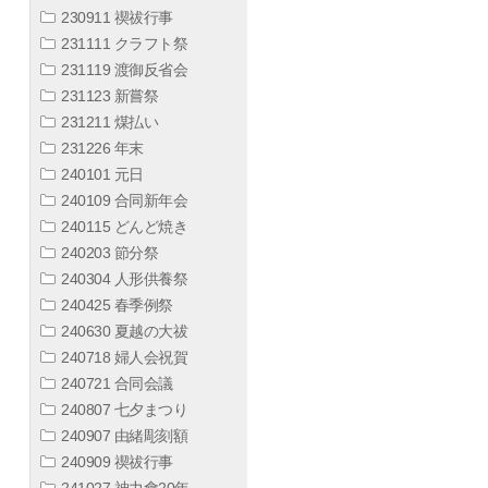
230911 禊祓行事
231111 クラフト祭
231119 渡御反省会
231123 新嘗祭
231211 煤払い
231226 年末
240101 元日
240109 合同新年会
240115 どんど焼き
240203 節分祭
240304 人形供養祭
240425 春季例祭
240630 夏越の大祓
240718 婦人会祝賀
240721 合同会議
240807 七夕まつり
240907 由緒彫刻額
240909 禊祓行事
241027 神力會20年