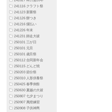
241116 クラフト祭
241123 新嘗祭
241126 餅つき
241216 煤払い
241226 年末
241231 師走大祓
250101 三が日
250101 元旦
250101 歳旦祭
250112 合同新年会
250115 どんど焼
250203 節分祭
250310 人形供養祭
250425 春季例祭
250630 夏越の大祓
250807 七夕まつり
250907 萬燈練習
250908 子供神輿