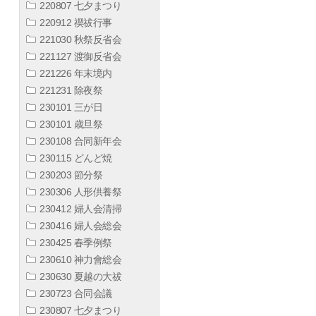
220807 七夕まつり
220912 禊祓行事
221030 秋祭反省会
221127 渡御反省会
221226 年末境内
221231 除夜祭
230101 三が日
230101 歳旦祭
230108 合同新年会
230115 どんど焼
230203 節分祭
230306 人形供養祭
230412 婦人会清掃
230416 婦人会総会
230425 春季例祭
230610 神力會総会
230630 夏越の大祓
230723 合同会議
230807 七夕まつり