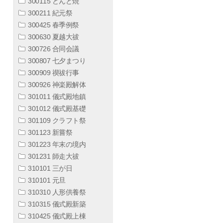
300115 どんど焼
300211 紀元祭
300425 春季例祭
300630 夏越大祓
300726 合同会議
300807 七夕まつり
300909 禊祓行事
300926 神楽殿解体
301011 儀式殿地鎮
301012 儀式殿基礎
301109 クラフト祭
301123 新嘗祭
301223 年末の境内
301231 師走大祓
310101 三が日
310101 元旦
310310 人形供養祭
310315 儀式殿新築
310425 儀式殿上棟