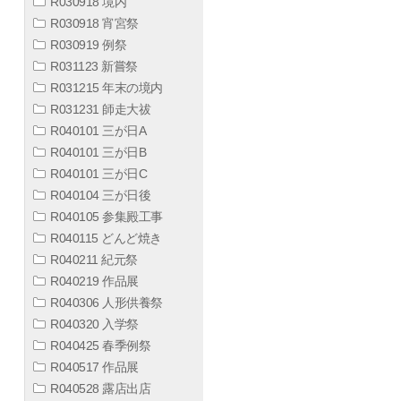
R030918 境内
R030918 宵宮祭
R030919 例祭
R031123 新嘗祭
R031215 年末の境内
R031231 師走大祓
R040101 三が日A
R040101 三が日B
R040101 三が日C
R040104 三が日後
R040105 参集殿工事
R040115 どんど焼き
R040211 紀元祭
R040219 作品展
R040306 人形供養祭
R040320 入学祭
R040425 春季例祭
R040517 作品展
R040528 露店出店