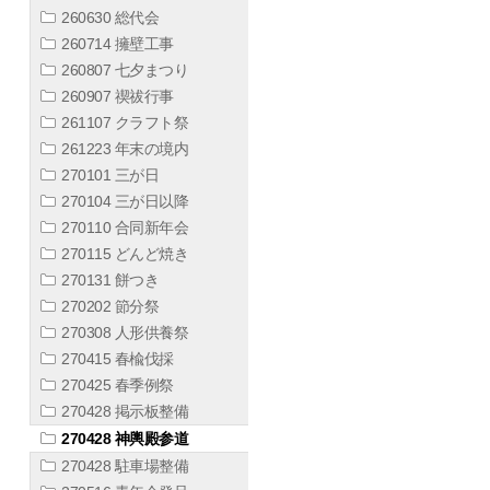
260630 総代会
260714 擁壁工事
260807 七夕まつり
260907 禊祓行事
261107 クラフト祭
261223 年末の境内
270101 三が日
270104 三が日以降
270110 合同新年会
270115 どんど焼き
270131 餅つき
270202 節分祭
270308 人形供養祭
270415 春楡伐採
270425 春季例祭
270428 掲示板整備
270428 神輿殿参道
270428 駐車場整備