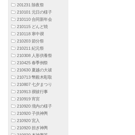
201231 除夜祭
210101 元日の様子
210110 合同新年会
210115 どんど焼
210118 寒中禊
210203 節分祭
210211 紀元祭
210308 人形供養祭
210425 春季例祭
210630 夏越の大祓
210713 幣殿木彫取
210807 七夕まつり
210913 禊祓行事
210919 宵宮
210920 境内の様子
210920 子供神輿
210920 宮入
210920 担ぎ神輿
210920 本神輿等