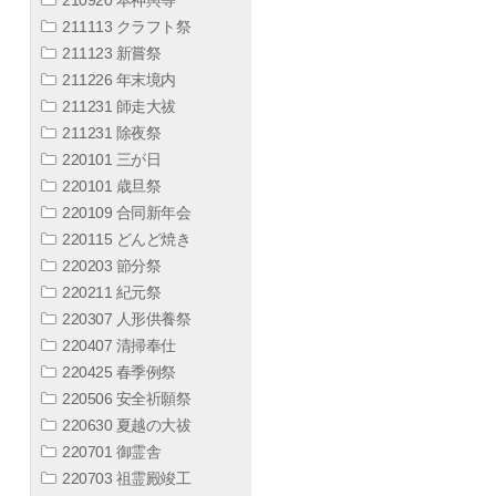
211113 クラフト祭
211123 新嘗祭
211226 年末境内
211231 師走大祓
211231 除夜祭
220101 三が日
220101 歳旦祭
220109 合同新年会
220115 どんど焼き
220203 節分祭
220211 紀元祭
220307 人形供養祭
220407 清掃奉仕
220425 春季例祭
220506 安全祈願祭
220630 夏越の大祓
220701 御霊舎
220703 祖霊殿竣工