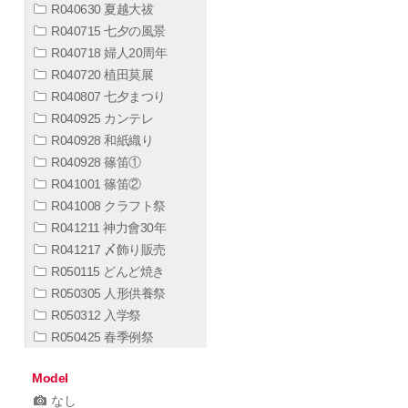
R040630 夏越大祓
R040715 七夕の風景
R040718 婦人20周年
R040720 植田莫展
R040807 七夕まつり
R040925 カンテレ
R040928 和紙織り
R040928 篠笛①
R041001 篠笛②
R041008 クラフト祭
R041211 神力會30年
R041217 〆飾り販売
R050115 どんど焼き
R050305 人形供養祭
R050312 入学祭
R050425 春季例祭
Model
なし