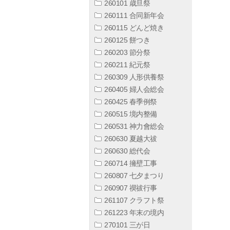
260101 歳旦祭
260111 合同新年会
260115 どんど焼き
260125 餅つき
260203 節分祭
260211 紀元祭
260309 人形供養祭
260405 婦人会総会
260425 春季例祭
260515 境内整備
260531 神力會総会
260630 夏越大祓
260630 総代会
260714 擁壁工事
260807 七夕まつり
260907 禊祓行事
261107 クラフト祭
261223 年末の境内
270101 三が日