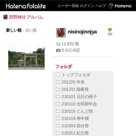
ユーザー登録
ログイン
ヘルプ
西野神社 アルバム
新しい順
|
古い順
nisinojinnjya
11,632 枚
X-3,C-60Z
フォルダ
トップフォルダ
201226 年末
201231 除夜祭
210101 元日の様子
210110 合同新年会
210115 どんど焼
210118 寒中禊
210203 節分祭
210211 紀元祭