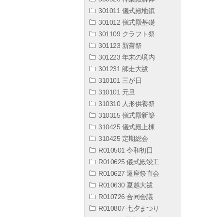
301011 儀式殿地鎮
301012 儀式殿基礎
301109 クラフト祭
301123 新嘗祭
301223 年末の境内
301231 師走大祓
310101 三が日
310101 元旦
310310 人形供養祭
310315 儀式殿新築
310425 儀式殿上棟
310425 定期総会
R010501 令和初日
R010625 儀式殿竣工
R010627 遷座祭直会
R010630 夏越大祓
R010726 合同会議
R010807 七夕まつり