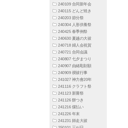
240109 合同新年会
240115 どんど焼き
240203 節分祭
240304 人形供養祭
240425 春季例祭
240630 夏越の大祓
240718 婦人会祝賀
240721 合同会議
240807 七夕まつり
240907 由緒彫刻額
240909 禊祓行事
241027 神力會20年
241116 クラフト祭
241123 新嘗祭
241126 餅つき
241216 煤払い
241226 年末
241231 師走大祓
250101 三が日