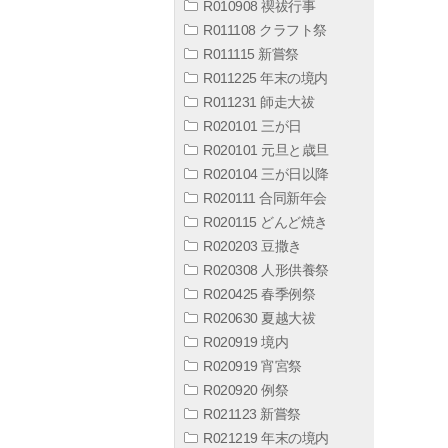
R010908 禊祓行事
R011108 クラフト祭
R011115 新嘗祭
R011225 年末の境内
R011231 師走大祓
R020101 三が日
R020101 元旦と歳旦
R020104 三が日以降
R020111 合同新年会
R020115 どんど焼き
R020203 豆撒き
R020308 人形供養祭
R020425 春季例祭
R020630 夏越大祓
R020919 境内
R020919 宵宮祭
R020920 例祭
R021123 新嘗祭
R021219 年末の境内