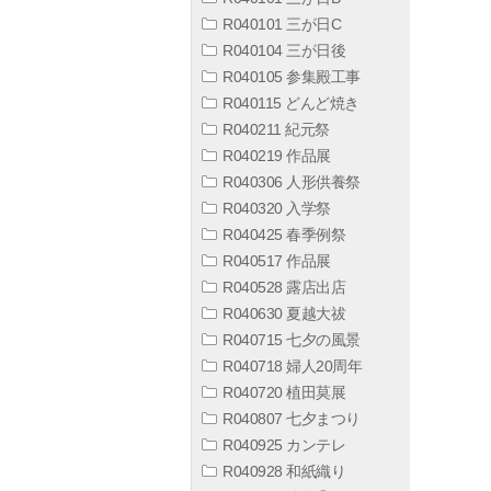
R040101 三が日C
R040104 三が日後
R040105 参集殿工事
R040115 どんど焼き
R040211 紀元祭
R040219 作品展
R040306 人形供養祭
R040320 入学祭
R040425 春季例祭
R040517 作品展
R040528 露店出店
R040630 夏越大祓
R040715 七夕の風景
R040718 婦人20周年
R040720 植田莫展
R040807 七夕まつり
R040925 カンテレ
R040928 和紙織り