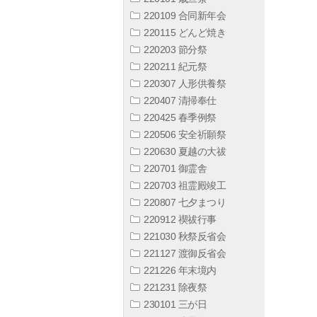
220109 合同新年会
220115 どんど焼き
220203 節分祭
220211 紀元祭
220307 人形供養祭
220407 清掃奉仕
220425 春季例祭
220506 安全祈願祭
220630 夏越の大祓
220701 御霊舎
220703 祖霊殿竣工
220807 七夕まつり
220912 禊祓行事
221030 秋祭反省会
221127 渡御反省会
221226 年末境内
221231 除夜祭
230101 三が日