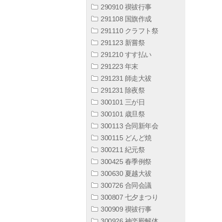
290910 禊祓行事
291108 国旗作成
291110 クラフト祭
291123 新嘗祭
291210 すす払い
291223 年末
291231 師走大祓
291231 除夜祭
300101 三が日
300101 歳旦祭
300113 合同新年会
300115 どんど焼
300211 紀元祭
300425 春季例祭
300630 夏越大祓
300726 合同会議
300807 七夕まつり
300909 禊祓行事
300926 神楽殿解体