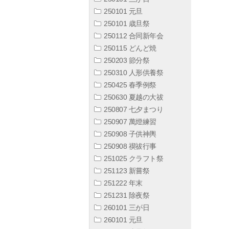
250101 元旦
250101 歳旦祭
250112 合同新年会
250115 どんど焼
250203 節分祭
250310 人形供養祭
250425 春季例祭
250630 夏越の大祓
250807 七夕まつり
250907 萬燈練習
250908 子供神輿
250908 禊祓行事
251025 クラフト祭
251123 新嘗祭
251222 年末
251231 除夜祭
260101 三が日
260101 元旦