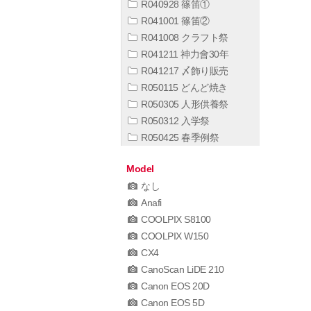
R040928 篠笛①
R041001 篠笛②
R041008 クラフト祭
R041211 神力會30年
R041217 〆飾り販売
R050115 どんど焼き
R050305 人形供養祭
R050312 入学祭
R050425 春季例祭
Model
なし
Anafi
COOLPIX S8100
COOLPIX W150
CX4
CanoScan LiDE 210
Canon EOS 20D
Canon EOS 5D