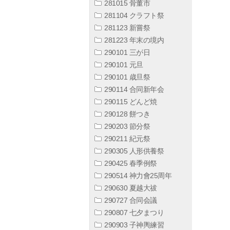
281015 骨董市
281104 クラフト祭
281123 新嘗祭
281223 年末の境内
290101 三が日
290101 元旦
290101 歳旦祭
290114 合同新年会
290115 どんど焼
290128 餅つき
290203 節分祭
290211 紀元祭
290305 人形供養祭
290425 春季例祭
290514 神力會25周年
290630 夏越大祓
290727 合同会議
290807 七夕まつり
290903 子神輿練習