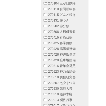
270104 三が日以降
270110 合同新年会
270115 どんど焼き
270131 餅つき
270202 節分祭
270308 人形供養祭
270415 春楡伐採
270425 春季例祭
270428 掲示板整備
270428 神輿殿参道
270428 駐車場整備
270516 青年会発足
270523 神力會総会
270618 実務研究会
270807 七夕まつり
270830 臨時大祭
270910 随神木彫
270913 禊祓行事
271017 ドラマロケ