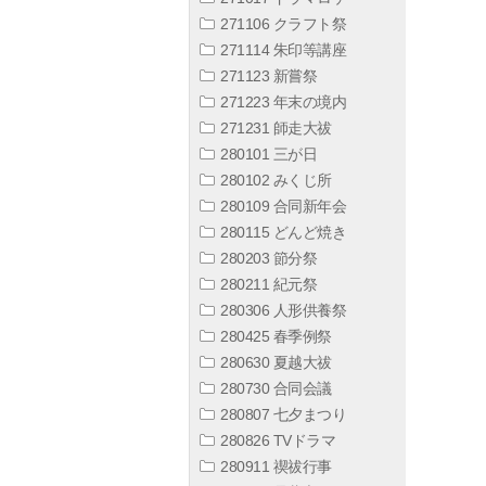
271106 クラフト祭
271114 朱印等講座
271123 新嘗祭
271223 年末の境内
271231 師走大祓
280101 三が日
280102 みくじ所
280109 合同新年会
280115 どんど焼き
280203 節分祭
280211 紀元祭
280306 人形供養祭
280425 春季例祭
280630 夏越大祓
280730 合同会議
280807 七夕まつり
280826 TVドラマ
280911 禊祓行事