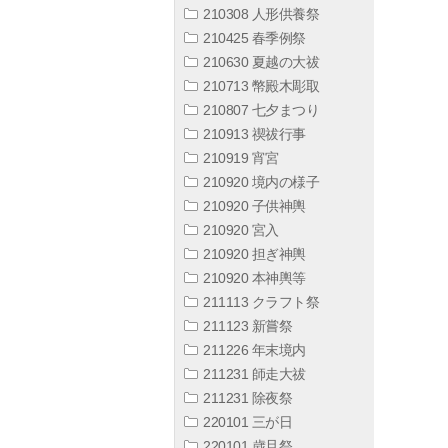
210308 人形供養祭
210425 春季例祭
210630 夏越の大祓
210713 幣殿木彫取
210807 七夕まつり
210913 禊祓行事
210919 宵宮
210920 境内の様子
210920 子供神輿
210920 宮入
210920 担ぎ神輿
210920 本神輿等
211113 クラフト祭
211123 新嘗祭
211226 年末境内
211231 師走大祓
211231 除夜祭
220101 三が日
220101 歳旦祭