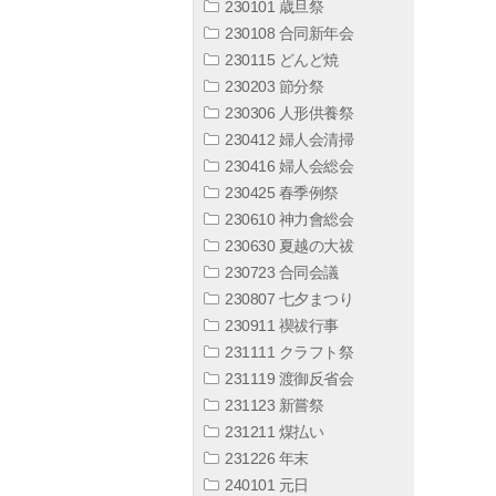
230101 歳旦祭
230108 合同新年会
230115 どんど焼
230203 節分祭
230306 人形供養祭
230412 婦人会清掃
230416 婦人会総会
230425 春季例祭
230610 神力會総会
230630 夏越の大祓
230723 合同会議
230807 七夕まつり
230911 禊祓行事
231111 クラフト祭
231119 渡御反省会
231123 新嘗祭
231211 煤払い
231226 年末
240101 元日