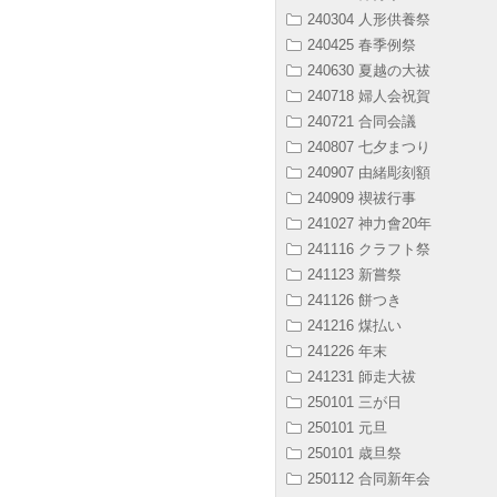
240304 人形供養祭
240425 春季例祭
240630 夏越の大祓
240718 婦人会祝賀
240721 合同会議
240807 七夕まつり
240907 由緒彫刻額
240909 禊祓行事
241027 神力會20年
241116 クラフト祭
241123 新嘗祭
241126 餅つき
241216 煤払い
241226 年末
241231 師走大祓
250101 三が日
250101 元旦
250101 歳旦祭
250112 合同新年会