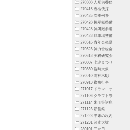
270308 人形供養祭
270415 春楡伐採
270425 春季例祭
270428 掲示板整備
270428 神輿殿参道
270428 駐車場整備
270516 青年会発足
270523 神力會総会
270618 実務研究会
270807 七夕まつり
270830 臨時大祭
270910 随神木彫
270913 禊祓行事
271017 ドラマロケ
271106 クラフト祭
271114 朱印等講座
271123 新嘗祭
271223 年末の境内
271231 師走大祓
280101 三が日