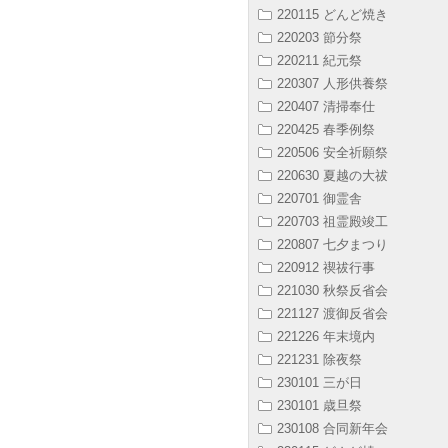
220115 どんど焼き
220203 節分祭
220211 紀元祭
220307 人形供養祭
220407 清掃奉仕
220425 春季例祭
220506 安全祈願祭
220630 夏越の大祓
220701 御霊舎
220703 祖霊殿竣工
220807 七夕まつり
220912 禊祓行事
221030 秋祭反省会
221127 渡御反省会
221226 年末境内
221231 除夜祭
230101 三が日
230101 歳旦祭
230108 合同新年会