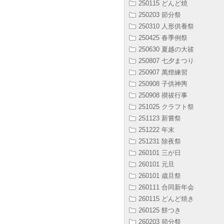
250115 どんど焼
250203 節分祭
250310 人形供養祭
250425 春季例祭
250630 夏越の大祓
250807 七夕まつり
250907 萬燈練習
250908 子供神輿
250908 禊祓行事
251025 クラフト祭
251123 新嘗祭
251222 年末
251231 除夜祭
260101 三が日
260101 元旦
260101 歳旦祭
260111 合同新年会
260115 どんど焼き
260125 餅つき
260203 節分祭