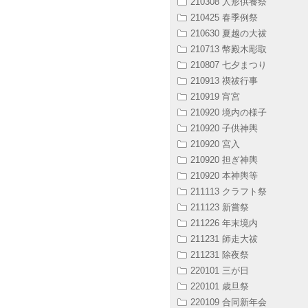
210308 人形供養祭
210425 春季例祭
210630 夏越の大祓
210713 幣殿木彫取
210807 七夕まつり
210913 禊祓行事
210919 宵宮
210920 境内の様子
210920 子供神輿
210920 宮入
210920 担ぎ神輿
210920 本神輿等
211113 クラフト祭
211123 新嘗祭
211226 年末境内
211231 師走大祓
211231 除夜祭
220101 三が日
220101 歳旦祭
220109 合同新年会