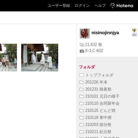
ユーザー登録
ログイン
ヘルプ
nisinojinnjya
11,632 枚
X-3,C-60Z
フォルダ
トップフォルダ
201226 年末
201231 除夜祭
210101 元日の様子
210110 合同新年会
210115 どんど焼
210118 寒中禊
210203 節分祭
210211 紀元祭