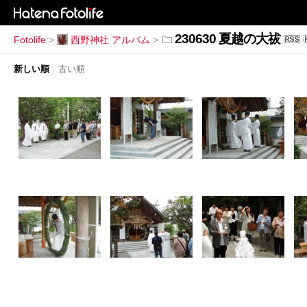
230630 夏越の大祓
Fotolife
>
西野神社 アルバム
>
新しい順
|
古い順