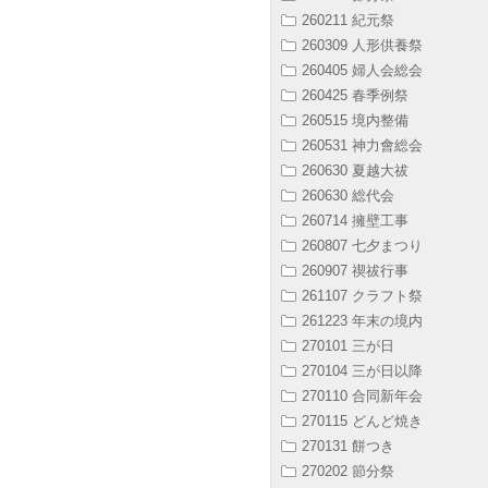
260211 紀元祭
260309 人形供養祭
260405 婦人会総会
260425 春季例祭
260515 境内整備
260531 神力會総会
260630 夏越大祓
260630 総代会
260714 擁壁工事
260807 七夕まつり
260907 禊祓行事
261107 クラフト祭
261223 年末の境内
270101 三が日
270104 三が日以降
270110 合同新年会
270115 どんど焼き
270131 餅つき
270202 節分祭