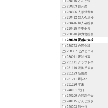
230115 どんど焼
230203 節分祭
230306 人形供養祭
230412 婦人会清掃
230416 婦人会総会
230425 春季例祭
230610 神力會総会
230630 夏越の大祓
230723 合同会議
230807 七夕まつり
230911 禊祓行事
231111 クラフト祭
231119 渡御反省会
231123 新嘗祭
231211 煤払い
231226 年末
240101 元日
240109 合同新年会
240115 どんど焼き
240203 節分祭