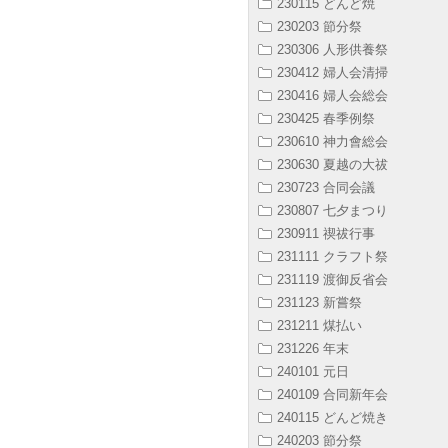
230115 どんど焼
230203 節分祭
230306 人形供養祭
230412 婦人会清掃
230416 婦人会総会
230425 春季例祭
230610 神力會総会
230630 夏越の大祓
230723 合同会議
230807 七夕まつり
230911 禊祓行事
231111 クラフト祭
231119 渡御反省会
231123 新嘗祭
231211 煤払い
231226 年末
240101 元日
240109 合同新年会
240115 どんど焼き
240203 節分祭