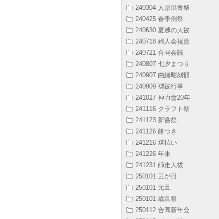
240304 人形供養祭
240425 春季例祭
240630 夏越の大祓
240718 婦人会祝賀
240721 合同会議
240807 七夕まつり
240907 由緒彫刻額
240909 禊祓行事
241027 神力會20年
241116 クラフト祭
241123 新嘗祭
241126 餅つき
241216 煤払い
241226 年末
241231 師走大祓
250101 三が日
250101 元旦
250101 歳旦祭
250112 合同新年会