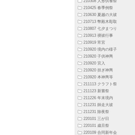
210308 人形供養祭
210425 春季例祭
210630 夏越の大祓
210713 幣殿木彫取
210807 七夕まつり
210913 禊祓行事
210919 宵宮
210920 境内の様子
210920 子供神輿
210920 宮入
210920 担ぎ神輿
210920 本神輿等
211113 クラフト祭
211123 新嘗祭
211226 年末境内
211231 師走大祓
211231 除夜祭
220101 三が日
220101 歳旦祭
220109 合同新年会