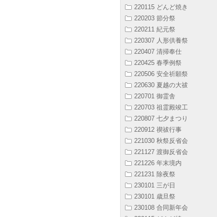
220115 どんど焼き
220203 節分祭
220211 紀元祭
220307 人形供養祭
220407 清掃奉仕
220425 春季例祭
220506 安全祈願祭
220630 夏越の大祓
220701 御霊舎
220703 祖霊殿竣工
220807 七夕まつり
220912 禊祓行事
221030 秋祭反省会
221127 渡御反省会
221226 年末境内
221231 除夜祭
230101 三が日
230101 歳旦祭
230108 合同新年会