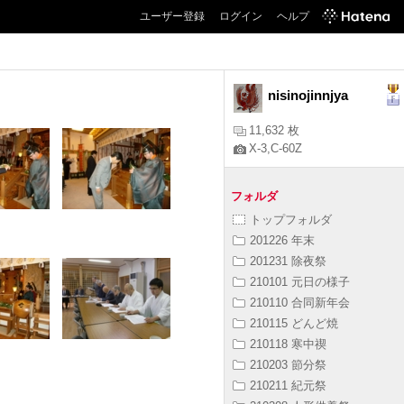
ユーザー登録
ログイン
ヘルプ
nisinojinnjya
11,632 枚
X-3,C-60Z
フォルダ
トップフォルダ
201226 年末
201231 除夜祭
210101 元日の様子
210110 合同新年会
210115 どんど焼
210118 寒中禊
210203 節分祭
210211 紀元祭