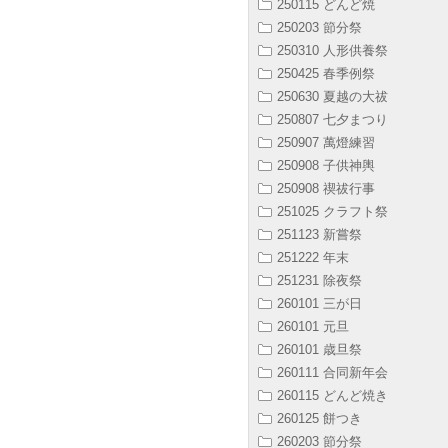
250115 どんど焼
250203 節分祭
250310 人形供養祭
250425 春季例祭
250630 夏越の大祓
250807 七夕まつり
250907 萬燈練習
250908 子供神輿
250908 禊祓行事
251025 クラフト祭
251123 新嘗祭
251222 年末
251231 除夜祭
260101 三が日
260101 元旦
260101 歳旦祭
260111 合同新年会
260115 どんど焼き
260125 餅つき
260203 節分祭