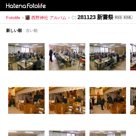
281123 新嘗祭
Fotolife
>
西野神社 アルバム
>
新しい順
|
古い順