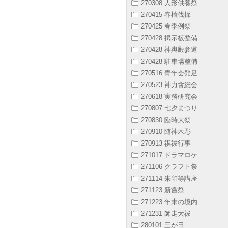
270308 人形供養祭
270415 春楡伐採
270425 春季例祭
270428 掲示板整備
270428 神輿殿参道
270428 駐車場整備
270516 青年会発足
270523 神力會総会
270618 実務研究会
270807 七夕まつり
270830 臨時大祭
270910 随神木彫
270913 禊祓行事
271017 ドラマロケ
271106 クラフト祭
271114 朱印等講座
271123 新嘗祭
271223 年末の境内
271231 師走大祓
280101 三が日