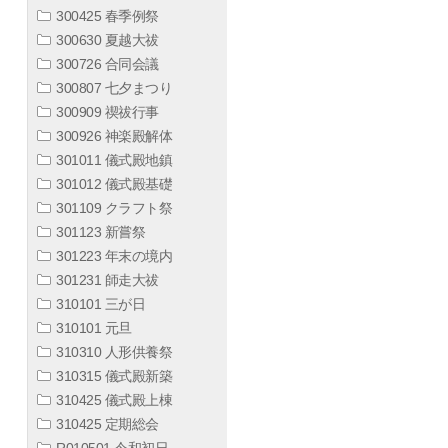
300425 春季例祭
300630 夏越大祓
300726 合同会議
300807 七夕まつり
300909 禊祓行事
300926 神楽殿解体
301011 儀式殿地鎮
301012 儀式殿基礎
301109 クラフト祭
301123 新嘗祭
301223 年末の境内
301231 師走大祓
310101 三が日
310101 元旦
310310 人形供養祭
310315 儀式殿新築
310425 儀式殿上棟
310425 定期総会
R010501 令和初日