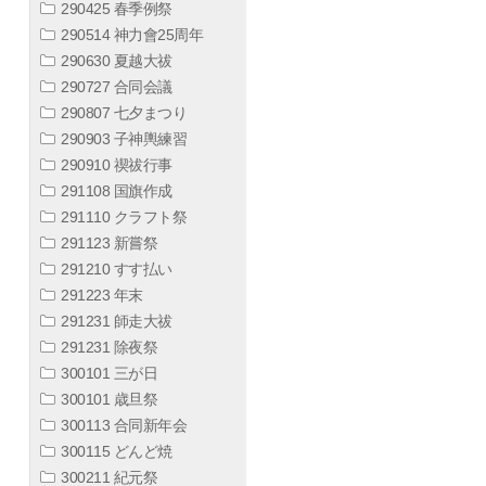
290425 春季例祭
290514 神力會25周年
290630 夏越大祓
290727 合同会議
290807 七夕まつり
290903 子神輿練習
290910 禊祓行事
291108 国旗作成
291110 クラフト祭
291123 新嘗祭
291210 すす払い
291223 年末
291231 師走大祓
291231 除夜祭
300101 三が日
300101 歳旦祭
300113 合同新年会
300115 どんど焼
300211 紀元祭