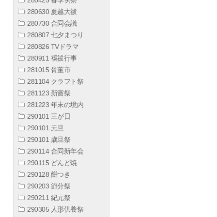
280630 夏越大祓
280730 合同会議
280807 七夕まつり
280826 TVドラマ
280911 禊祓行事
281015 骨董市
281104 クラフト祭
281123 新嘗祭
281223 年末の境内
290101 三が日
290101 元旦
290101 歳旦祭
290114 合同新年会
290115 どんど焼
290128 餅つき
290203 節分祭
290211 紀元祭
290305 人形供養祭