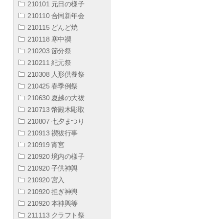
210101 元日の様子
210110 合同新年会
210115 どんど焼
210118 寒中禊
210203 節分祭
210211 紀元祭
210308 人形供養祭
210425 春季例祭
210630 夏越の大祓
210713 幣殿木彫取
210807 七夕まつり
210913 禊祓行事
210919 宵宮
210920 境内の様子
210920 子供神輿
210920 宮入
210920 担ぎ神輿
210920 本神輿等
211113 クラフト祭