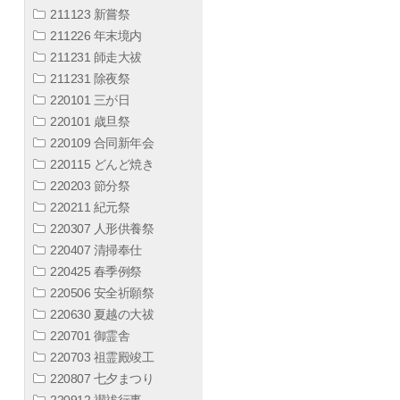
211123 新嘗祭
211226 年末境内
211231 師走大祓
211231 除夜祭
220101 三が日
220101 歳旦祭
220109 合同新年会
220115 どんど焼き
220203 節分祭
220211 紀元祭
220307 人形供養祭
220407 清掃奉仕
220425 春季例祭
220506 安全祈願祭
220630 夏越の大祓
220701 御霊舎
220703 祖霊殿竣工
220807 七夕まつり
220912 禊祓行事