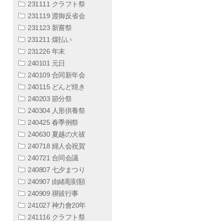
231111 クラフト祭
231119 渡御反省会
231123 新嘗祭
231211 煤払い
231226 年末
240101 元日
240109 合同新年会
240115 どんど焼き
240203 節分祭
240304 人形供養祭
240425 春季例祭
240630 夏越の大祓
240718 婦人会祝賀
240721 合同会議
240807 七夕まつり
240907 由緒彫刻額
240909 禊祓行事
241027 神力會20年
241116 クラフト祭