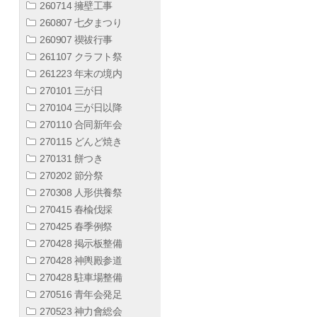
260714 擁壁工事
260807 七夕まつり
260907 禊祓行事
261107 クラフト祭
261223 年末の境内
270101 三が日
270104 三が日以降
270110 合同新年会
270115 どんど焼き
270131 餅つき
270202 節分祭
270308 人形供養祭
270415 春楡伐採
270425 春季例祭
270428 掲示板整備
270428 神輿殿参道
270428 駐車場整備
270516 青年会発足
270523 神力會総会