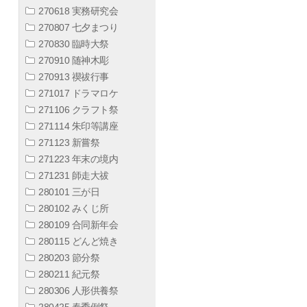
270618 実務研究会
270807 七夕まつり
270830 臨時大祭
270910 随神木彫
270913 禊祓行事
271017 ドラマロケ
271106 クラフト祭
271114 朱印等講座
271123 新嘗祭
271223 年末の境内
271231 師走大祓
280101 三が日
280102 みくじ所
280109 合同新年会
280115 どんど焼き
280203 節分祭
280211 紀元祭
280306 人形供養祭
280425 春季例祭