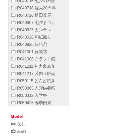
R040715 七夕の風景
R040718 婦人20周年
R040720 植田莫展
R040807 七夕まつり
R040925 カンテレ
R040928 和紙織り
R040928 篠笛①
R041001 篠笛②
R041008 クラフト祭
R041211 神力會30年
R041217 〆飾り販売
R050115 どんど焼き
R050305 人形供養祭
R050312 入学祭
R050425 春季例祭
Model
なし
Anafi