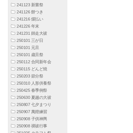
241123 新嘗祭
241126 餅つき
241216 煤払い
241226 年末
241231 師走大祓
250101 三が日
250101 元旦
250101 歳旦祭
250112 合同新年会
250115 どんど焼
250203 節分祭
250310 人形供養祭
250425 春季例祭
250630 夏越の大祓
250807 七夕まつり
250907 萬燈練習
250908 子供神輿
250908 禊祓行事
251025 クラフト祭