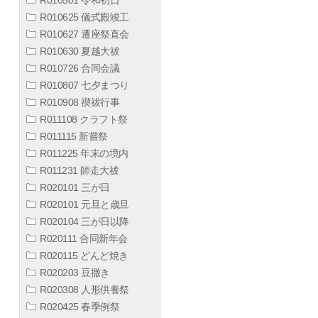
R010625 儀式殿竣工
R010627 遷座祭直会
R010630 夏越大祓
R010726 合同会議
R010807 七夕まつり
R010908 禊祓行事
R011108 クラフト祭
R011115 新嘗祭
R011225 年末の境内
R011231 師走大祓
R020101 三が日
R020101 元旦と歳旦
R020104 三が日以降
R020111 合同新年会
R020115 どんど焼き
R020203 豆撒き
R020308 人形供養祭
R020425 春季例祭