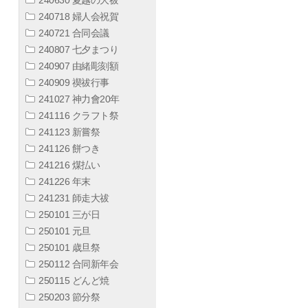
240718 婦人会祝賀
240721 合同会議
240807 七夕まつり
240907 由緒彫刻額
240909 禊祓行事
241027 神力會20年
241116 クラフト祭
241123 新嘗祭
241126 餅つき
241216 煤払い
241226 年末
241231 師走大祓
250101 三が日
250101 元旦
250101 歳旦祭
250112 合同新年会
250115 どんど焼
250203 節分祭