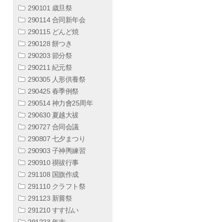
290101 歳旦祭
290114 合同新年会
290115 どんど焼
290128 餅つき
290203 節分祭
290211 紀元祭
290305 人形供養祭
290425 春季例祭
290514 神力會25周年
290630 夏越大祓
290727 合同会議
290807 七夕まつり
290903 子神輿練習
290910 禊祓行事
291108 国旗作成
291110 クラフト祭
291123 新嘗祭
291210 すす払い
291223 年末