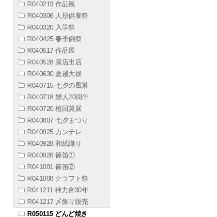
R040219 作品展
R040306 人形供養祭
R040320 入学祭
R040425 春季例祭
R040517 作品展
R040528 露店出店
R040630 夏越大祓
R040715 七夕の風景
R040718 婦人20周年
R040720 植田莫展
R040807 七夕まつり
R040925 カンテレ
R040928 和紙織り
R040928 篠笛①
R041001 篠笛②
R041008 クラフト祭
R041211 神力會30年
R041217 〆飾り販売
R050115 どんど焼き