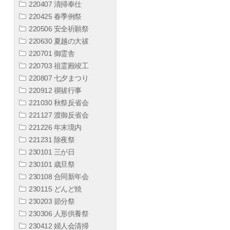
220407 清掃奉仕
220425 春季例祭
220506 安全祈願祭
220630 夏越の大祓
220701 御霊舎
220703 祖霊殿竣工
220807 七夕まつり
220912 禊祓行事
221030 秋祭反省会
221127 渡御反省会
221226 年末境内
221231 除夜祭
230101 三が日
230101 歳旦祭
230108 合同新年会
230115 どんど焼
230203 節分祭
230306 人形供養祭
230412 婦人会清掃