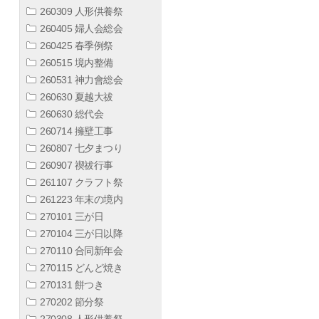
260309 人形供養祭
260405 婦人会総会
260425 春季例祭
260515 境内整備
260531 神力會総会
260630 夏越大祓
260630 総代会
260714 擁壁工事
260807 七夕まつり
260907 禊祓行事
261107 クラフト祭
261223 年末の境内
270101 三が日
270104 三が日以降
270110 合同新年会
270115 どんど焼き
270131 餅つき
270202 節分祭
270308 人形供養祭