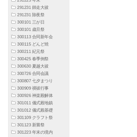
291231 師走大祓
291231 除夜祭
300101 三が日
300101 歳旦祭
300113 合同新年会
300115 どんど焼
300211 紀元祭
300425 春季例祭
300630 夏越大祓
300726 合同会議
300807 七夕まつり
300909 禊祓行事
300926 神楽殿解体
301011 儀式殿地鎮
301012 儀式殿基礎
301109 クラフト祭
301123 新嘗祭
301223 年末の境内