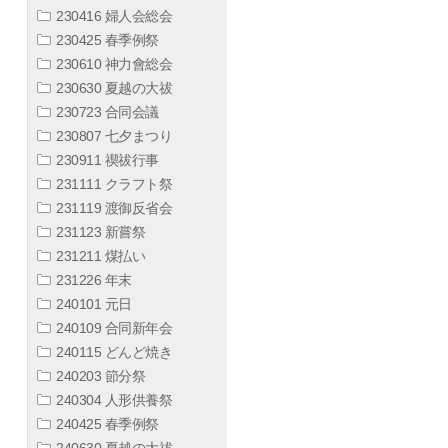
230416 婦人会総会
230425 春季例祭
230610 神力會総会
230630 夏越の大祓
230723 合同会議
230807 七夕まつり
230911 禊祓行事
231111 クラフト祭
231119 渡御反省会
231123 新嘗祭
231211 煤払い
231226 年末
240101 元日
240109 合同新年会
240115 どんど焼き
240203 節分祭
240304 人形供養祭
240425 春季例祭
240630 夏越の大祓