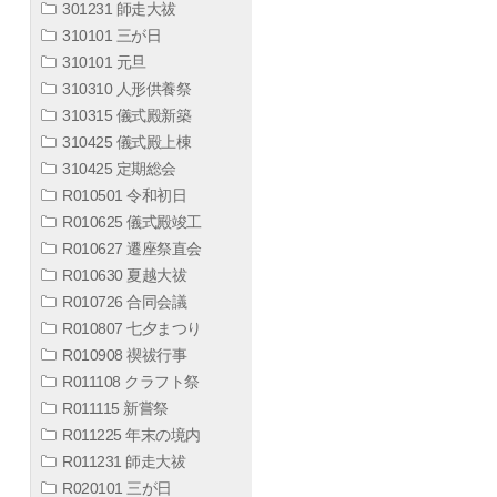
301231 師走大祓
310101 三が日
310101 元旦
310310 人形供養祭
310315 儀式殿新築
310425 儀式殿上棟
310425 定期総会
R010501 令和初日
R010625 儀式殿竣工
R010627 遷座祭直会
R010630 夏越大祓
R010726 合同会議
R010807 七夕まつり
R010908 禊祓行事
R011108 クラフト祭
R011115 新嘗祭
R011225 年末の境内
R011231 師走大祓
R020101 三が日