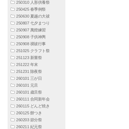
250310 人形供養祭
250425 春季例祭
250630 夏越の大祓
250807 七夕まつり
250907 萬燈練習
250908 子供神輿
250908 禊祓行事
251025 クラフト祭
251123 新嘗祭
251222 年末
251231 除夜祭
260101 三が日
260101 元旦
260101 歳旦祭
260111 合同新年会
260115 どんど焼き
260125 餅つき
260203 節分祭
260211 紀元祭