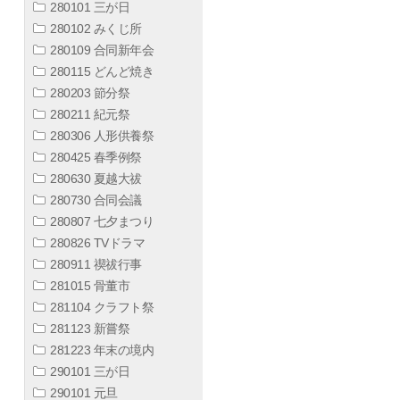
280101 三が日
280102 みくじ所
280109 合同新年会
280115 どんど焼き
280203 節分祭
280211 紀元祭
280306 人形供養祭
280425 春季例祭
280630 夏越大祓
280730 合同会議
280807 七夕まつり
280826 TVドラマ
280911 禊祓行事
281015 骨董市
281104 クラフト祭
281123 新嘗祭
281223 年末の境内
290101 三が日
290101 元旦