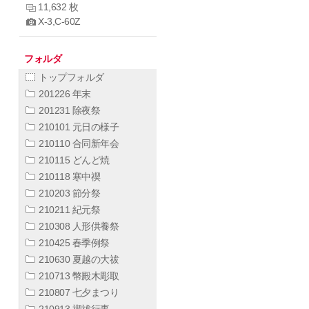
11,632 枚
X-3,C-60Z
フォルダ
トップフォルダ
201226 年末
201231 除夜祭
210101 元日の様子
210110 合同新年会
210115 どんど焼
210118 寒中禊
210203 節分祭
210211 紀元祭
210308 人形供養祭
210425 春季例祭
210630 夏越の大祓
210713 幣殿木彫取
210807 七夕まつり
210913 禊祓行事