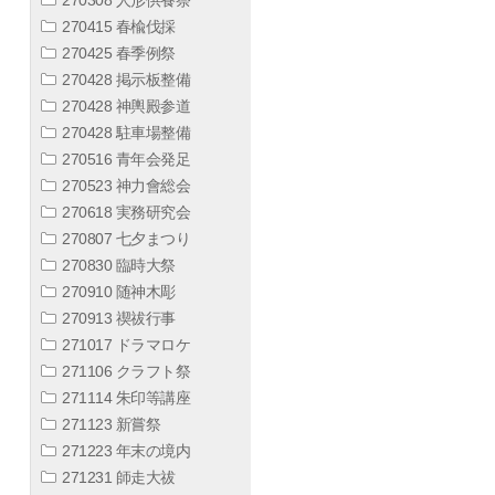
270415 春楡伐採
270425 春季例祭
270428 掲示板整備
270428 神輿殿参道
270428 駐車場整備
270516 青年会発足
270523 神力會総会
270618 実務研究会
270807 七夕まつり
270830 臨時大祭
270910 随神木彫
270913 禊祓行事
271017 ドラマロケ
271106 クラフト祭
271114 朱印等講座
271123 新嘗祭
271223 年末の境内
271231 師走大祓