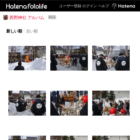
ユーザー登録
ログイン
ヘルプ
西野神社 アルバム
新しい順
|
古い順