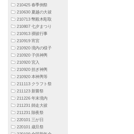
210425 春季例祭
210630 夏越の大祓
210713 幣殿木彫取
210807 七夕まつり
210913 禊祓行事
210919 宵宮
210920 境内の様子
210920 子供神輿
210920 宮入
210920 担ぎ神輿
210920 本神輿等
211113 クラフト祭
211123 新嘗祭
211226 年末境内
211231 師走大祓
211231 除夜祭
220101 三が日
220101 歳旦祭
220109 合同新年会