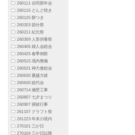
260111 合同新年会
260115 どんど焼き
260125 餅つき
260203 節分祭
260211 紀元祭
260309 人形供養祭
260405 婦人会総会
260425 春季例祭
260515 境内整備
260531 神力會総会
260630 夏越大祓
260630 総代会
260714 擁壁工事
260807 七夕まつり
260907 禊祓行事
261107 クラフト祭
261223 年末の境内
270101 三が日
270104 三が日以降