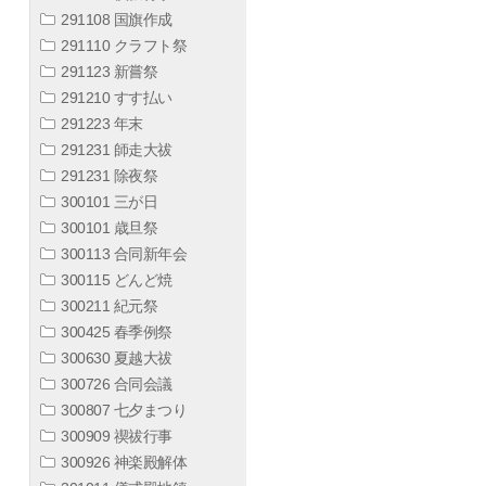
291108 国旗作成
291110 クラフト祭
291123 新嘗祭
291210 すす払い
291223 年末
291231 師走大祓
291231 除夜祭
300101 三が日
300101 歳旦祭
300113 合同新年会
300115 どんど焼
300211 紀元祭
300425 春季例祭
300630 夏越大祓
300726 合同会議
300807 七夕まつり
300909 禊祓行事
300926 神楽殿解体