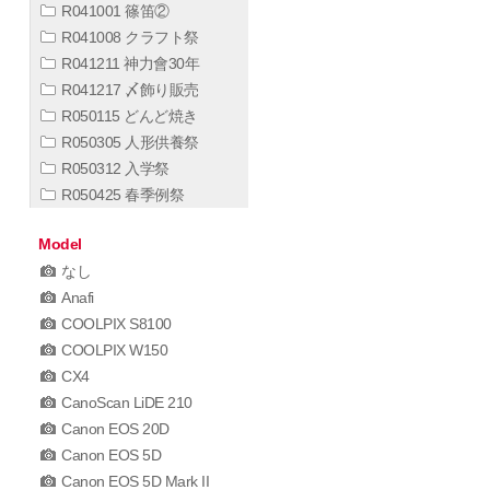
R041001 篠笛②
R041008 クラフト祭
R041211 神力會30年
R041217 〆飾り販売
R050115 どんど焼き
R050305 人形供養祭
R050312 入学祭
R050425 春季例祭
Model
なし
Anafi
COOLPIX S8100
COOLPIX W150
CX4
CanoScan LiDE 210
Canon EOS 20D
Canon EOS 5D
Canon EOS 5D Mark II