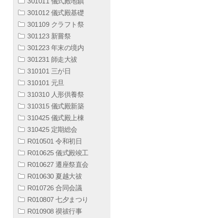
301011 儀式殿地鎮
301012 儀式殿基礎
301109 クラフト祭
301123 新嘗祭
301223 年末の境内
301231 師走大祓
310101 三が日
310101 元旦
310310 人形供養祭
310315 儀式殿新築
310425 儀式殿上棟
310425 定期総会
R010501 令和初日
R010625 儀式殿竣工
R010627 遷座祭直会
R010630 夏越大祓
R010726 合同会議
R010807 七夕まつり
R010908 禊祓行事