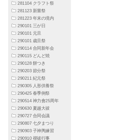
281104 クラフト祭
281123 新嘗祭
281223 年末の境内
290101 三が日
290101 元旦
290101 歳旦祭
290114 合同新年会
290115 どんど焼
290128 餅つき
290203 節分祭
290211 紀元祭
290305 人形供養祭
290425 春季例祭
290514 神力會25周年
290630 夏越大祓
290727 合同会議
290807 七夕まつり
290903 子神輿練習
290910 禊祓行事