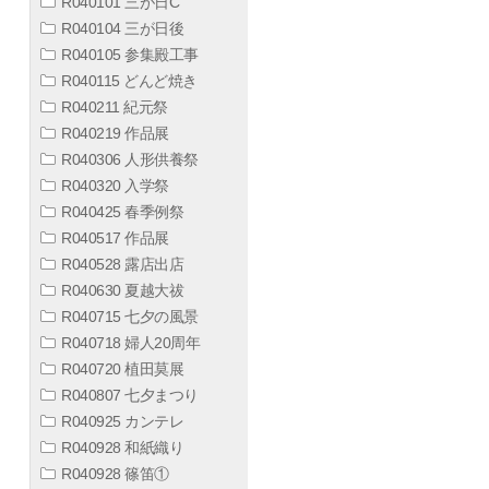
R040101 三が日C
R040104 三が日後
R040105 参集殿工事
R040115 どんど焼き
R040211 紀元祭
R040219 作品展
R040306 人形供養祭
R040320 入学祭
R040425 春季例祭
R040517 作品展
R040528 露店出店
R040630 夏越大祓
R040715 七夕の風景
R040718 婦人20周年
R040720 植田莫展
R040807 七夕まつり
R040925 カンテレ
R040928 和紙織り
R040928 篠笛①