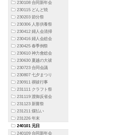
230108 合同新年会
230115 どんど焼
230203 節分祭
230306 人形供養祭
230412 婦人会清掃
230416 婦人会総会
230425 春季例祭
230610 神力會総会
230630 夏越の大祓
230723 合同会議
230807 七夕まつり
230911 禊祓行事
231111 クラフト祭
231119 渡御反省会
231123 新嘗祭
231211 煤払い
231226 年末
240101 元日
240109 合同新年会