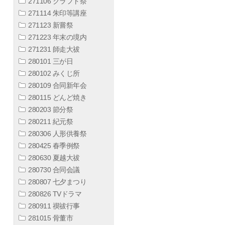
271106 クラフト祭
271114 朱印等講座
271123 新嘗祭
271223 年末の境内
271231 師走大祓
280101 三が日
280102 みくじ所
280109 合同新年会
280115 どんど焼き
280203 節分祭
280211 紀元祭
280306 人形供養祭
280425 春季例祭
280630 夏越大祓
280730 合同会議
280807 七夕まつり
280826 TVドラマ
280911 禊祓行事
281015 骨董市