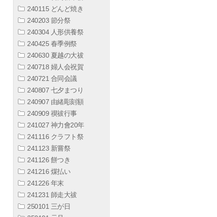
240115 どんど焼き
240203 節分祭
240304 人形供養祭
240425 春季例祭
240630 夏越の大祓
240718 婦人会祝賀
240721 合同会議
240807 七夕まつり
240907 由緒彫刻額
240909 禊祓行事
241027 神力會20年
241116 クラフト祭
241123 新嘗祭
241126 餅つき
241216 煤払い
241226 年末
241231 師走大祓
250101 三が日