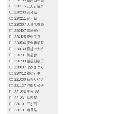
220115 どんど焼き
220203 節分祭
220211 紀元祭
220307 人形供養祭
220407 清掃奉仕
220425 春季例祭
220506 安全祈願祭
220630 夏越の大祓
220701 御霊舎
220703 祖霊殿竣工
220807 七夕まつり
220912 禊祓行事
221030 秋祭反省会
221127 渡御反省会
221226 年末境内
221231 除夜祭
230101 三が日
230101 歳旦祭