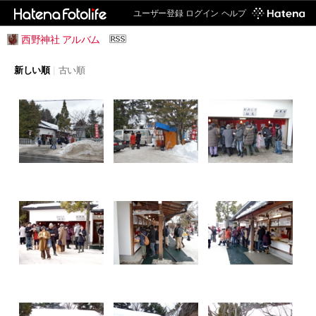
ユーザー登録
ログイン
ヘルプ
西野神社 アルバム
新しい順
|
古い順