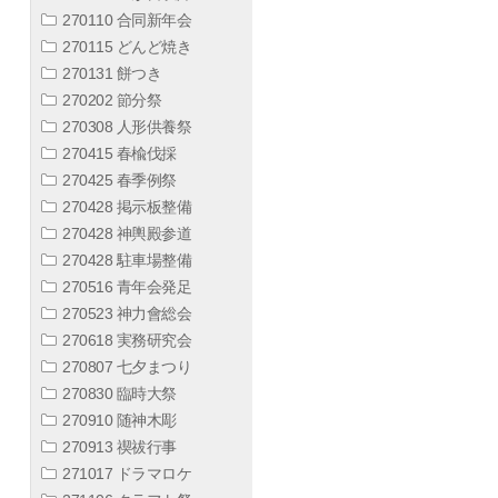
270110 合同新年会
270115 どんど焼き
270131 餅つき
270202 節分祭
270308 人形供養祭
270415 春楡伐採
270425 春季例祭
270428 掲示板整備
270428 神輿殿参道
270428 駐車場整備
270516 青年会発足
270523 神力會総会
270618 実務研究会
270807 七夕まつり
270830 臨時大祭
270910 随神木彫
270913 禊祓行事
271017 ドラマロケ