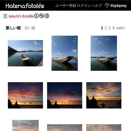
ユーザー登録
ログイン
ヘルプ
takuhi's fotolife
新しい順
|
古い順
1
2
3
4
next>