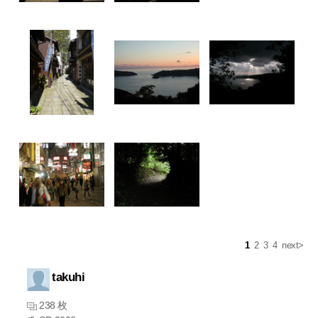
1
2
3
4
next>
takuhi
238 枚