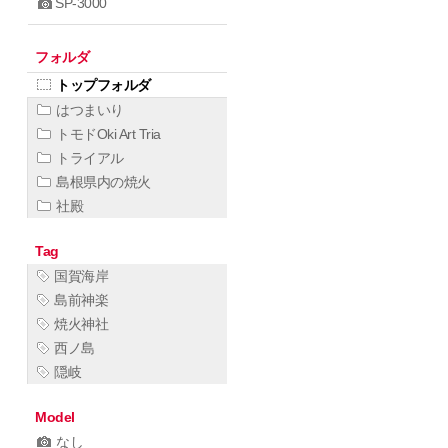
SP-3000
フォルダ
トップフォルダ
はつまいり
トモドOki Art Tria
トライアル
島根県内の焼火
社殿
Tag
国賀海岸
島前神楽
焼火神社
西ノ島
隠岐
Model
なし