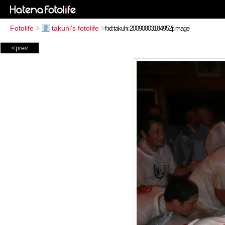
Fotolife
>
takuhi's fotolife
>
<prev