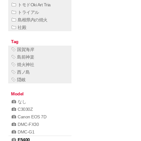
トモドOki Art Tria
トライアル
島根県内の焼火
社殿
Tag
国賀海岸
島前神楽
焼火神社
西ノ島
隠岐
Model
なし
C3030Z
Canon EOS 7D
DMC-FX30
DMC-G1
E5400