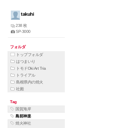
takuhi
238 枚
SP-3000
フォルダ
トップフォルダ
はつまいり
トモドOki Art Tria
トライアル
島根県内の焼火
社殿
Tag
国賀海岸
島前神楽
焼火神社