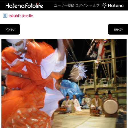
ユーザー登録
ログイン
ヘルプ
takuhi's fotolife
<prev
next>