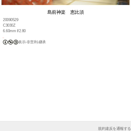
島前神楽 恵比須
20090529
C3030Z
6.60mm f/2.80
表示-非営利-継承
規約違反を通報する