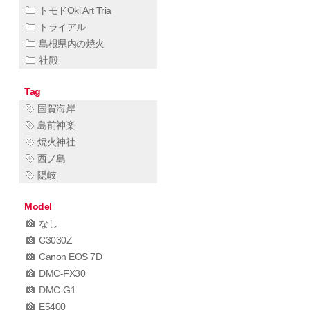
トモドOki Art Tria
トライアル
島根県内の焼火
社殿
Tag
国賀海岸
島前神楽
焼火神社
西ノ島
隠岐
Model
なし
C3030Z
Canon EOS 7D
DMC-FX30
DMC-G1
E5400