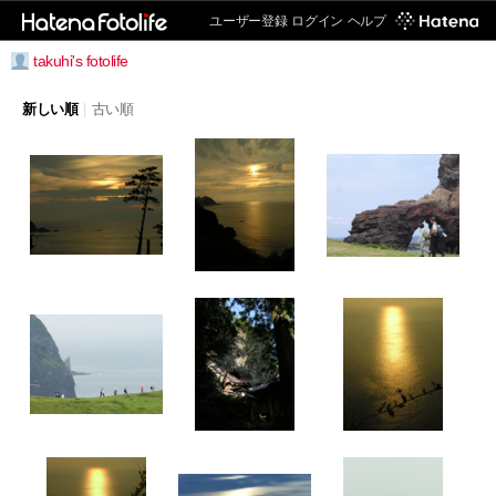
ユーザー登録
ログイン
ヘルプ
takuhi's fotolife
新しい順
|
古い順