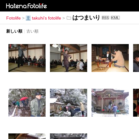
はつまいり
Fotolife
>
takuhi's fotolife
>
新しい順
|
古い順