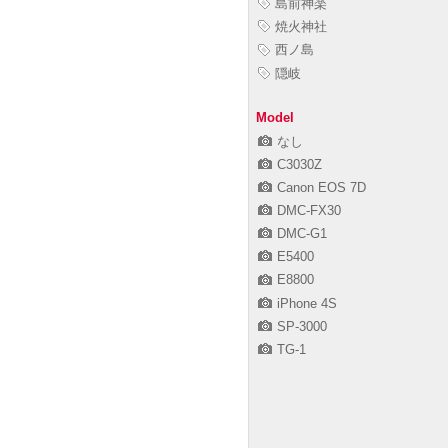
島前神楽
焼火神社
西ノ島
隠岐
Model
なし
C3030Z
Canon EOS 7D
DMC-FX30
DMC-G1
E5400
E8800
iPhone 4S
SP-3000
TG-1