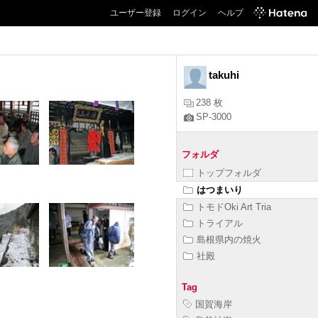
ユーザー登録
ログイン
ヘルプ
takuhi
238 枚
SP-3000
フォルダ
トップフォルダ
はつまいり
トモドOki Art Tria
トライアル
島根県内の焼火
社殿
Tag
国賀海岸