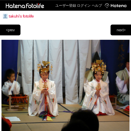
ユーザー登録
ログイン
ヘルプ
takuhi's fotolife
<prev
next>