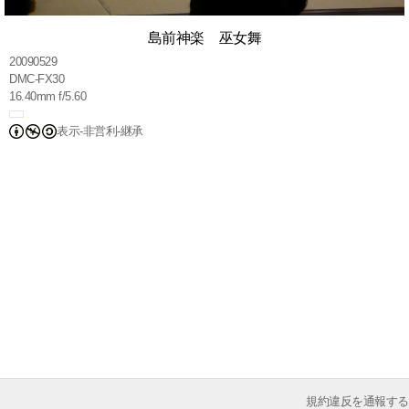
島前神楽 巫女舞
20090529
DMC-FX30
16.40mm f/5.60
表示-非営利-継承
規約違反を通報する