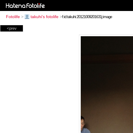
Fotolife
>
takuhi's fotolife
>
<prev