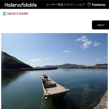
ユーザー登録
ログイン
ヘルプ
takuhi's fotolife
next>