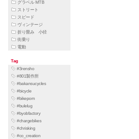
グラベル MTB
ストリート
スピード
ヴィンテージ
折り畳み 小径
街乗り
電動
Tag
#3rensho
#801製作所
#bakansucycles
#bicycle
#bikeporn
#bulelug
#byobfactory
#chargebikes
#chrisking
#co_creation