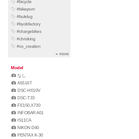
#bicycle
#bikeporn
#bulelug
#byobfactory
#chargebikes
#chrisking
#co_creation
more
Model
なし
A5516T
DSC-HX10V
DSC-T33
FE150,X730
INFOBAR A01
IS11CA
NIKON D40
PENTAX K-30