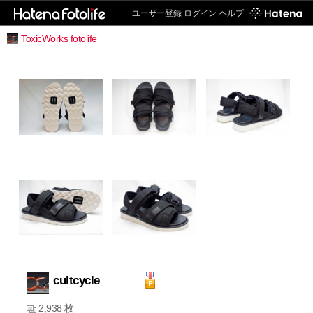
ユーザー登録
ログイン
ヘルプ
ToxicWorks fotolife
cultcycle
2,938 枚