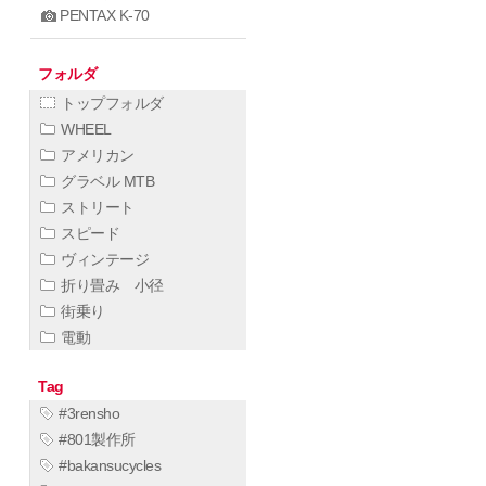
PENTAX K-70
フォルダ
トップフォルダ
WHEEL
アメリカン
グラベル MTB
ストリート
スピード
ヴィンテージ
折り畳み 小径
街乗り
電動
Tag
#3rensho
#801製作所
#bakansucycles