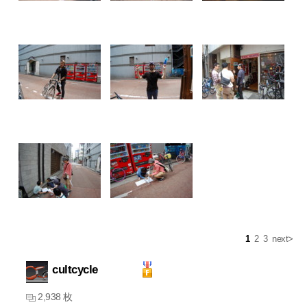
1
2
3
next>
cultcycle
2,938 枚