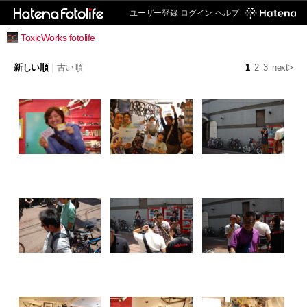
ユーザー登録
ログイン
ヘルプ
ToxicWorks fotolife
新しい順
|
古い順
1
2
3
next>