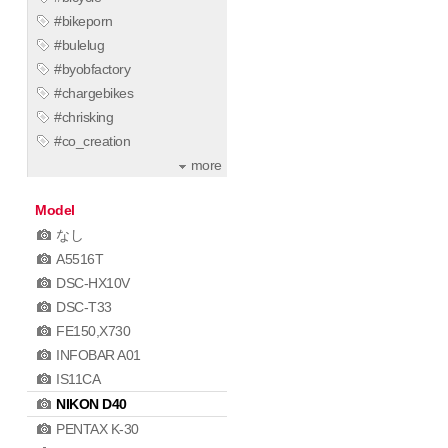
#bikeporn
#bulelug
#byobfactory
#chargebikes
#chrisking
#co_creation
more
Model
なし
A5516T
DSC-HX10V
DSC-T33
FE150,X730
INFOBAR A01
IS11CA
NIKON D40
PENTAX K-30