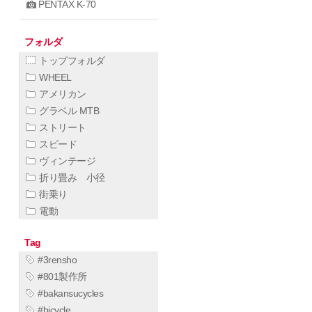
PENTAX K-70
フォルダ
トップフォルダ
WHEEL
アメリカン
グラベル MTB
ストリート
スピード
ヴィンテージ
折り畳み 小径
街乗り
電動
Tag
#3rensho
#801製作所
#bakansucycles
#bicycle