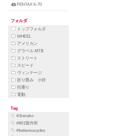
PENTAX K-70
フォルダ
トップフォルダ
WHEEL
アメリカン
グラベル MTB
ストリート
スピード
ヴィンテージ
折り畳み 小径
街乗り
電動
Tag
#3rensho
#801製作所
#bakansucycles