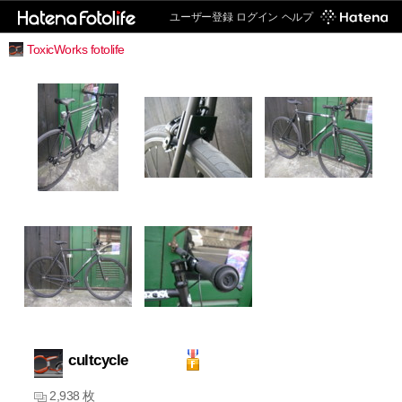
ユーザー登録
ログイン
ヘルプ
ToxicWorks fotolife
cultcycle
2,938 枚