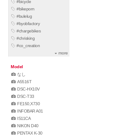
#bicycle
#bikeporn
#bulelug
#byobfactory
#chargebikes
#chrisking
#co_creation
more
Model
なし
A5516T
DSC-HX10V
DSC-T33
FE150,X730
INFOBAR A01
IS11CA
NIKON D40
PENTAX K-30