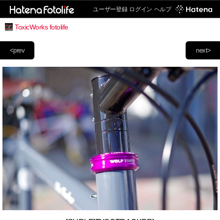
ユーザー登録
ログイン
ヘルプ
ToxicWorks fotolife
<prev
next>