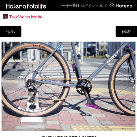
ユーザー登録
ログイン
ヘルプ
ToxicWorks fotolife
<prev
next>