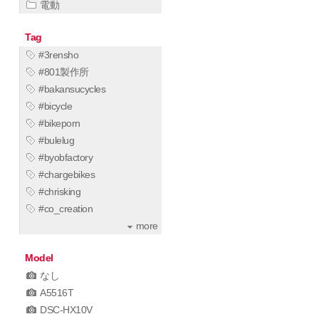
電動
Tag
#3rensho
#801製作所
#bakansucycles
#bicycle
#bikeporn
#bulelug
#byobfactory
#chargebikes
#chrisking
#co_creation
more
Model
なし
A5516T
DSC-HX10V