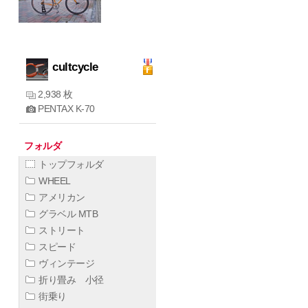
cultcycle
2,938 枚
PENTAX K-70
フォルダ
トップフォルダ
WHEEL
アメリカン
グラベル MTB
ストリート
スピード
ヴィンテージ
折り畳み 小径
街乗り