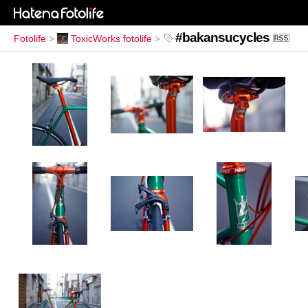
#bakansucycles
Fotolife
>
ToxicWorks fotolife
>