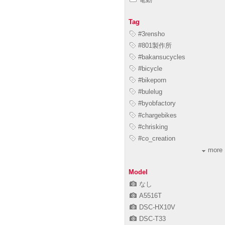
Tag
#3rensho
#801製作所
#bakansucycles
#bicycle
#bikeporn
#bulelug
#byobfactory
#chargebikes
#chrisking
#co_creation
more
Model
なし
A5516T
DSC-HX10V
DSC-T33