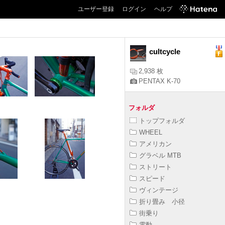
ユーザー登録
ログイン
ヘルプ
cultcycle
2,938 枚
PENTAX K-70
フォルダ
トップフォルダ
WHEEL
アメリカン
グラベル MTB
ストリート
スピード
ヴィンテージ
折り畳み 小径
街乗り
電動