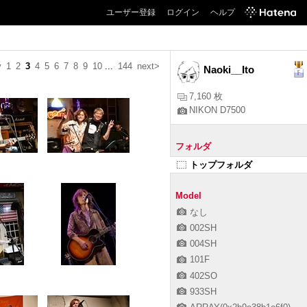
ユーザー登録
ログイン
ヘルプ
v
1
2
3
4
5
6
7
8
9
10
...
144
next>
Naoki__Ito
7,160 枚
NIKON D7500
フォルダ
トップフォルダ
Model
なし
002SH
004SH
101F
402SO
933SH