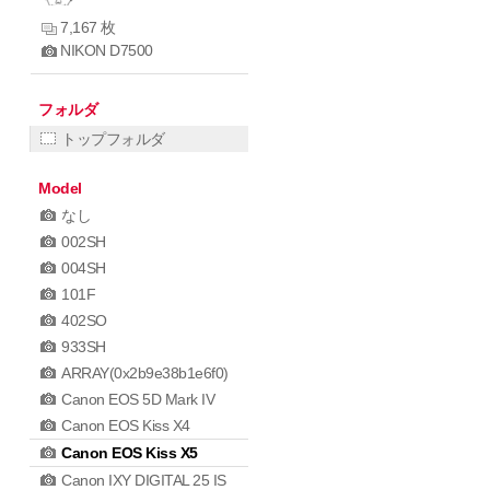
7,167 枚
NIKON D7500
フォルダ
トップフォルダ
Model
なし
002SH
004SH
101F
402SO
933SH
ARRAY(0x2b9e38b1e6f0)
Canon EOS 5D Mark IV
Canon EOS Kiss X4
Canon EOS Kiss X5
Canon IXY DIGITAL 25 IS