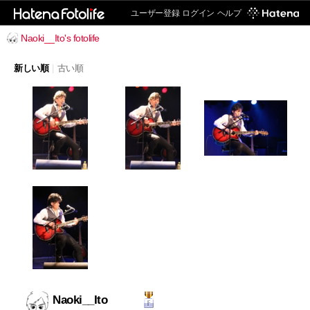
ユーザー登録
ログイン
ヘルプ
Naoki__Ito's fotolife
新しい順
|
古い順
Naoki__Ito