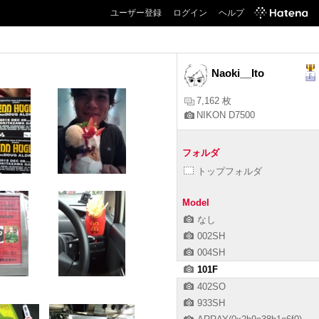
ユーザー登録
ログイン
ヘルプ
1
2
3
next>
Naoki__Ito
7,162 枚
NIKON D7500
フォルダ
トップフォルダ
Model
なし
002SH
004SH
101F
402SO
933SH