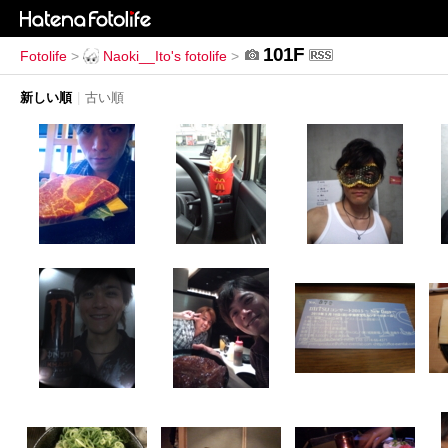
101F
Fotolife
>
Naoki__Ito's fotolife
>
新しい順
|
古い順