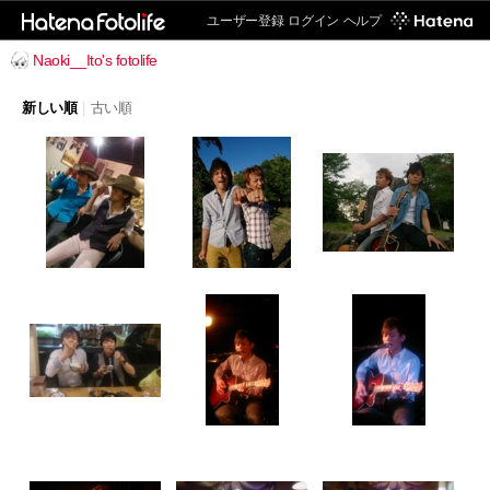
ユーザー登録
ログイン
ヘルプ
Naoki__Ito's fotolife
新しい順
|
古い順